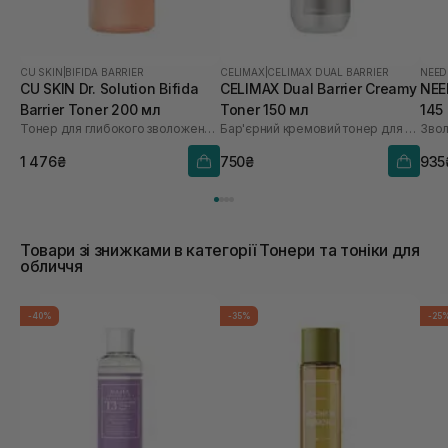
CU SKIN
|
BIFIDA BARRIER
CELIMAX
|
CELIMAX DUAL BARRIER
NEED
CU SKIN Dr. Solution Bifida
CELIMAX Dual Barrier Creamy
NEE
Barrier Toner 200 мл
Toner 150 мл
145
Тонер для глибокого зволоження з лізатом біфідобактерій 85%
Бар'єрний кремовий тонер для обличчя
Звол
1 476₴
750₴
935
Товари зі знижками в категорії Тонери та тоніки для
обличчя
-40%
-35%
-25