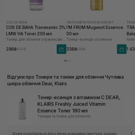
COS DE BAHA
I'M FROM
|
I'M FROM MUGWORT
TRAN
COS DE BAHA Tranexamic 3%
I'M FROM Mugwort Essence
TRA
LMW HA Toner 200 мл
30 мл
Bal
Тонер для обличчя з транексамовою кислотою
Тонер-есенція з полином
286₴
338₴
1 4
477₴
520₴
Відгуки про Тонери та тоніки для обличчя Чутлива
шкіра обличчя Dear, Klairs
Тонер-есенція з вітаміном C DEAR,
KLAIRS Freshly Juiced Vitamin
Essence Toner 180 мл
Тонери та тоніки для обличчя
Дуже подобається його легка есенційна текстура, чудово
То