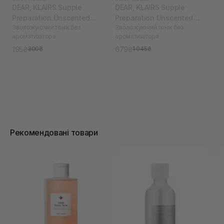
DEAR, KLAIRS Supple
DEAR, KLAIRS Supple
Preparation Unscented
Preparation Unscented
Зволожуючий тонік без
Зволожуючий тонік без
Toner 30 мл
Toner 180 мл
ароматизатора
ароматизатора
195₴
679₴
300₴
1 045₴
Рекомендовані товари