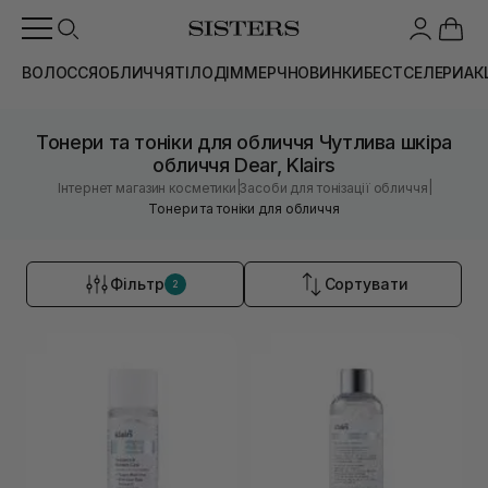
ВОЛОССЯ
ОБЛИЧЧЯ
ТІЛО
ДІМ
МЕРЧ
НОВИНКИ
БЕСТСЕЛЕРИ
АК
Тонери та тоніки для обличчя Чутлива шкіра
обличчя Dear, Klairs
|
|
Інтернет магазин косметики
Засоби для тонізації обличчя
Тонери та тоніки для обличчя
Фільтр
Сортувати
2