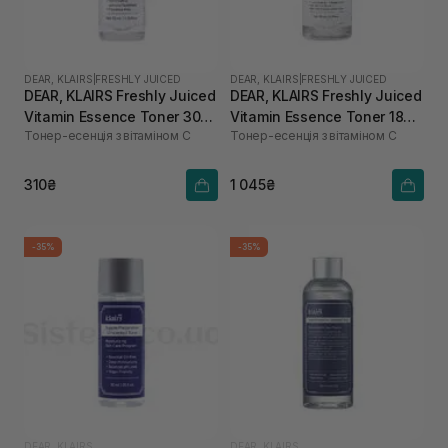
DEAR, KLAIRS
|
FRESHLY JUICED
DEAR, KLAIRS
|
FRESHLY JUICED
DEAR, KLAIRS Freshly Juiced
DEAR, KLAIRS Freshly Juiced
Vitamin Essence Toner 30
Vitamin Essence Toner 180
Тонер-есенція з вітаміном C
Тонер-есенція з вітаміном C
мл
мл
310₴
1 045₴
-35%
-35%
DEAR, KLAIRS
DEAR, KLAIRS