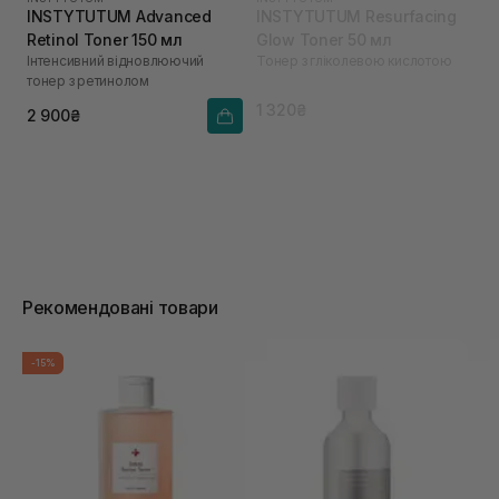
INSTYTUTUM Advanced
INSTYTUTUM Resurfacing
Retinol Toner 150 мл
Glow Toner 50 мл
Інтенсивний відновлюючий
Тонер з гліколевою кислотою
тонер з ретинолом
1 320₴
2 900₴
Рекомендовані товари
-15%