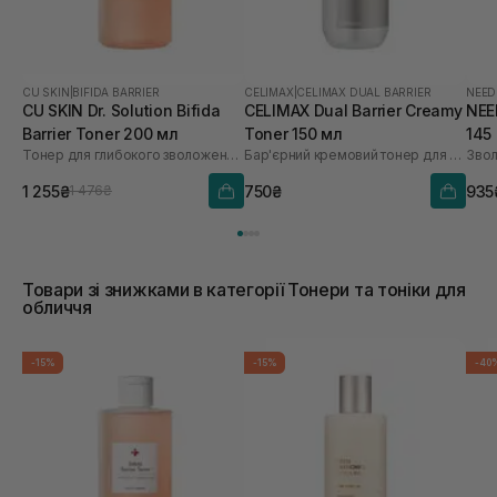
CU SKIN
|
BIFIDA BARRIER
CELIMAX
|
CELIMAX DUAL BARRIER
NEED
CU SKIN Dr. Solution Bifida
CELIMAX Dual Barrier Creamy
NEE
Barrier Toner 200 мл
Toner 150 мл
145
Тонер для глибокого зволоження з лізатом біфідобактерій 85%
Бар'єрний кремовий тонер для обличчя
Звол
1 255₴
750₴
935
1 476₴
Товари зі знижками в категорії Тонери та тоніки для
обличчя
-15%
-15%
-40