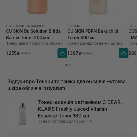
CU SKIN
|
BIFIDA BARRIER
CU SKIN
COS 
CU SKIN Dr. Solution Bifida
CU SKIN PDRN Bakuchiol
COS
Barrier Toner 200 мл
Toner 300 мл
LMW
Тонер для глибокого зволоження з лізатом біфідобактерій 85%
Тонер для відновлення шкіри з PDRN та бакучіолом
1 255₴
1 397₴
286
1 476₴
1 644₴
Відгуки про Тонери та тоніки для обличчя Чутлива
шкіра обличчя Instytutum
Тонер-есенція з вітаміном C DEAR,
KLAIRS Freshly Juiced Vitamin
Essence Toner 180 мл
Тонери та тоніки для обличчя