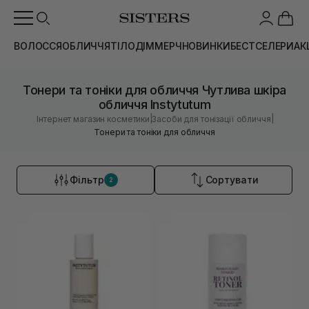
ВОЛОССЯ
ОБЛИЧЧЯ
ТІЛО
ДІМ
МЕРЧ
НОВИНКИ
БЕСТСЕЛЕРИ
АК
Тонери та тоніки для обличчя Чутлива шкіра
обличчя Instytutum
|
|
Інтернет магазин косметики
Засоби для тонізації обличчя
Тонери та тоніки для обличчя
Фільтр
Сортувати
2