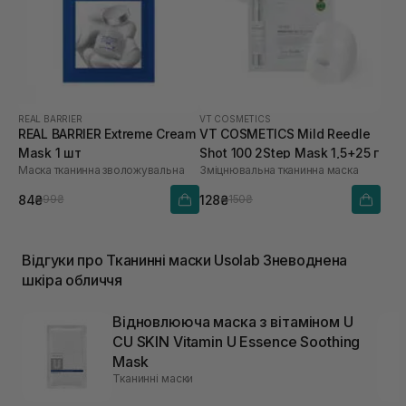
REAL BARRIER
VT COSMETICS
REAL BARRIER Extreme Cream
VT COSMETICS Mild Reedle
Mask 1 шт
Shot 100 2Step Mask 1,5+25 г
Маска тканинна зволожувальна
Зміцнювальна тканинна маска
84₴
128₴
99₴
150₴
Відгуки про Тканинні маски Usolab Зневоднена
шкіра обличчя
Відновлююча маска з вітаміном U
CU SKIN Vitamin U Essence Soothing
Mask
Тканинні маски