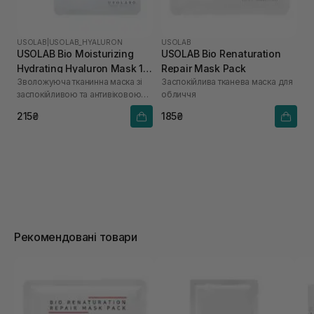
USOLAB
|
USOLAB_HYALURON
USOLAB
USOLAB Bio Moisturizing
USOLAB Bio Renaturation
Hydrating Hyaluron Mask 1
Repair Mask Pack
Зволожуюча тканинна маска зі
Заспокійлива тканева маска для
шт
заспокійливою та антивіковою
обличчя
дією
215₴
185₴
Рекомендовані товари