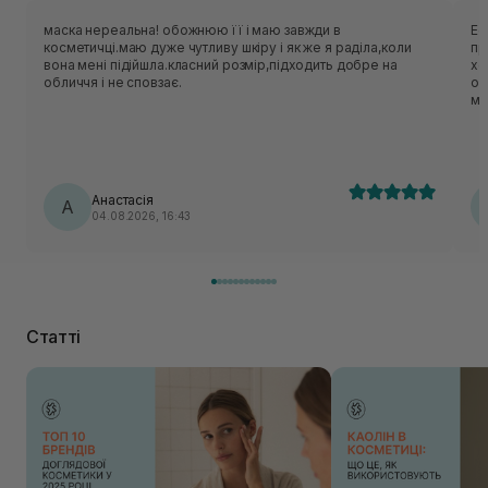
маска нереальна! обожнюю її і маю завжди в
Ес
косметичці.маю дуже чутливу шкіру і як же я раділа,коли
приємн
вона мені підійшла.класний розмір,підходить добре на
хо
обличчя і не сповзає.
об
ме
нор
ць
лека
по
Анастасія
А
04.08.2026, 16:43
Статті