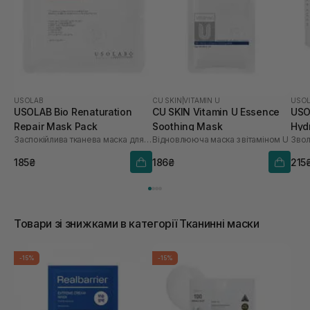
USOLAB
CU SKIN
|
VITAMIN U
USO
USOLAB Bio Renaturation
CU SKIN Vitamin U Essence
USO
Repair Mask Pack
Soothing Mask
Hyd
Заспокійлива тканева маска для обличчя
Відновлююча маска з вітаміном U
шт
185₴
186₴
215
Товари зі знижками в категорії Тканинні маски
-15%
-15%