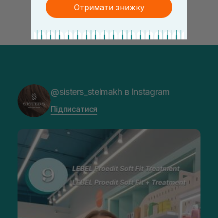
Отримати знижку
@sisters_stelmakh в Instagram
Підписатися