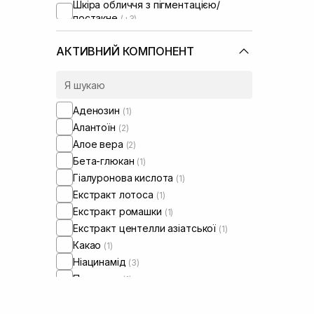
Шкіра обличчя з пігментацією/
постакне
(+3)
Шкіра обличчя з розширеними
порами
(+3)
АКТИВНИЙ КОМПОНЕНТ
Шкіра обличчя з порушеним
барʼєром
(+3)
Шкіра обличчя з порушеним
мікробіомом
(+3)
Аденозин
(1)
Алантоїн
(2)
Алое вера
(2)
Бета-глюкан
(1)
Гіалуронова кислота
(1)
Екстракт лотоса
(1)
Екстракт ромашки
(1)
Екстракт центелли азіатської
(1)
Какао
(1)
Ніацинамід
(3)
Пантенол
(1)
Полінуклеотиди
(3)