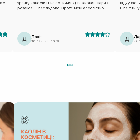
ає.
зранку нанести її на обличчя. Для жирної шкіри з
відчуваєт
розацеа — все чудово. Проте мені абсолютно
В пакетику
незручне лекало. Вона не сиділа нормально,
тіло зволожити пі
відтопирювалася, ще й сповзала. Також від цього
пакетик бе
бренду мала маску з чайним деревом — те саме:
педи. Такі маски завжди тримаю в холодильнику,
лекало максимально невдале. Тому я особисто
так більше п
вдруге не повторю (лише через лекало).
класна ма
Дарія
Да
Д
Д
30.07.2026, 00:16
29.