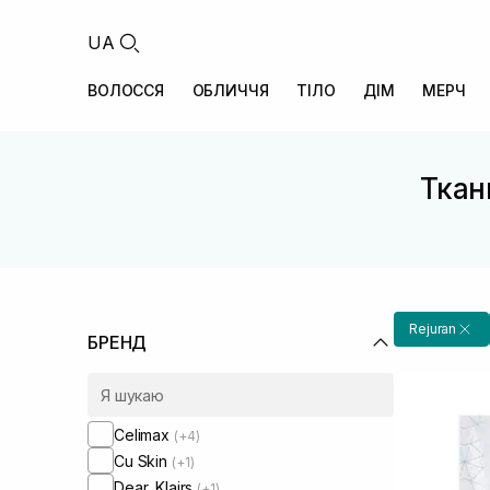
UA
ВОЛОССЯ
ОБЛИЧЧЯ
ТІЛО
ДІМ
МЕРЧ
Ткан
Rejuran
БРЕНД
Celimax
(+4)
Cu Skin
(+1)
Dear, Klairs
(+1)