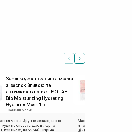
Зволожуюча тканинна маска
Ліфтинг мас
зі заспокійливою та
MEDICUBE Col
антивіковою дією USOLAB
Mask 27 г
Тканинні маски
Bio Moisturizing Hydrating
Hyaluron Mask 1 шт
Тканинні маски
ка. Зручне лекало, гарно
Маска відзначилась своєю кіль
ди не сповзає. Дає шикарне
я потім перелила і використов
, при цьому на жирній шкірі не
💰 Дуже комфортний гель, як