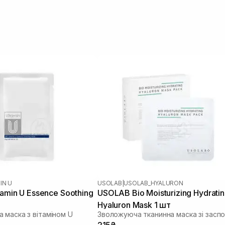
IN U
USOLAB
|
USOLAB_HYALURON
tamin U Essence Soothing
USOLAB Bio Moisturizing Hydrati
Hyaluron Mask 1 шт
 маска з вітаміном U
215₴