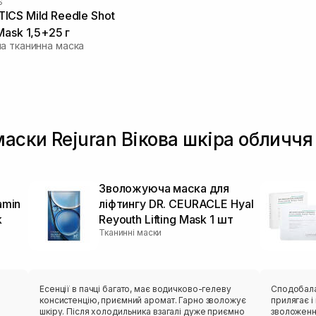
S
CS Mild Reedle Shot
Mask 1,5+25 г
а тканинна маска
маски Rejuran Вікова шкіра обличчя
Зволожуюча маска для
amin
ліфтингу DR. CEURACLE Hyal
k
Reyouth Lifting Mask 1 шт
Тканинні маски
в
Есенції в пачці багато, має водичково-гелеву
Сподобалася ця мас
консистенцію, приємний аромат. Гарно зволожує
прилягає і ніку
шкіру. Після холодильника взагалі дуже приємно
зволоження