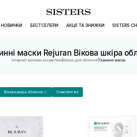
НОВИНКИ
БЕСТСЕЛЕРИ
АКЦІЇ ТА ЗНИЖКИ
SISTERS CH
инні маски Rejuran Вікова шкіра об
|
|
Інтернет магазин косметики
Маска для обличчя
Тканинні маски
Вікова шкіра обличчя
Очистити всі