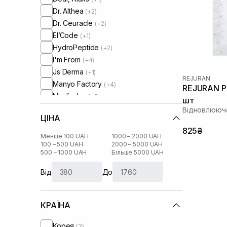
Dr. Althea
(+2)
Dr. Ceuracle
(+2)
El’Code
(+1)
HydroPeptide
(+2)
I'm From
(+4)
Js Derma
(+1)
REJURAN
Manyo Factory
(+4)
REJURAN Per
Medicube
(+5)
шт
Medik8
(+2)
Відновлююча
ЦІНА
Needly
(+4)
825₴
Numbuzin
(+2)
Менше 100 UAH
1000 – 2000 UAH
Patchology
100 – 500 UAH
2000 – 5000 UAH
(+3)
500 – 1000 UAH
Більше 5000 UAH
RARE Paris
(+7)
Real Barrier
(+1)
Від
До
Rejuran
Rosy Drop
(+1)
КРАЇНА
Round Lab
(+4)
Skin1004
(+5)
Корея
(3)