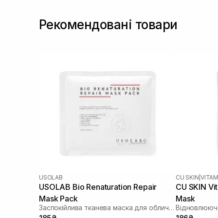
Рекомендовані товари
USOLAB
CU SKIN
|
VITAM
USOLAB Bio Renaturation Repair
CU SKIN Vi
Mask Pack
Mask
Заспокійлива тканева маска для обличчя
Відновлююча
185₴
186₴