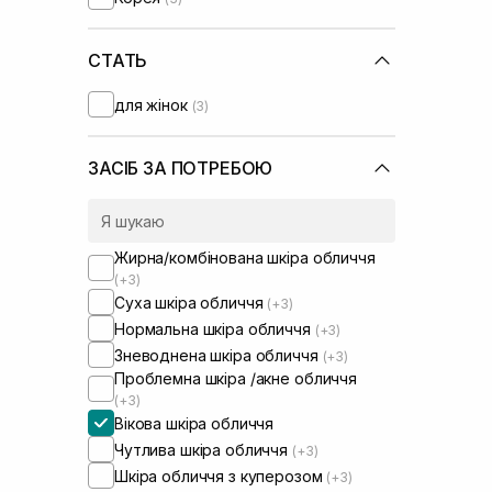
UIQ
(+2)
Usolab
(+2)
VT Cosmetics
СТАТЬ
(+1)
для жінок
(3)
ЗАСІБ ЗА ПОТРЕБОЮ
Жирна/комбінована шкіра обличчя
(+3)
Суха шкіра обличчя
(+3)
Нормальна шкіра обличчя
(+3)
Зневоднена шкіра обличчя
(+3)
Проблемна шкіра /акне обличчя
(+3)
Вікова шкіра обличчя
Чутлива шкіра обличчя
(+3)
Шкіра обличчя з куперозом
(+3)