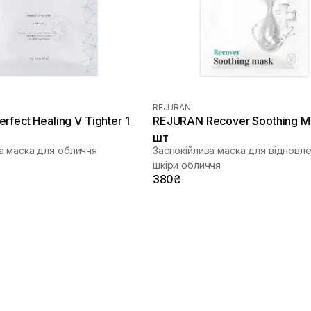
REJURAN
fect Healing V Tighter 1
REJURAN Recover Soothing M
шт
 маска для обличчя
Заспокійлива маска для відновл
шкіри обличчя
380₴