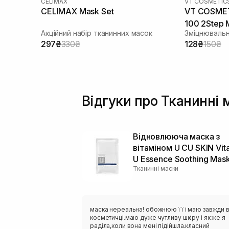
CELIMAX
VT COSMETIC
CELIMAX Mask Set
VT COSMETI
100 2Step 
Акційний набір тканинних масок
Зміцнювальн
297₴
330₴
128₴
150₴
Відгуки про Тканинні 
Відновлююча маска з
вітаміном U CU SKIN Vit
U Essence Soothing Mas
Тканинні маски
маска нереальна! обожнюю її і маю завжди 
косметичці.маю дуже чутливу шкіру і як же я
раділа,коли вона мені підійшла.класний