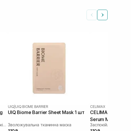
UIQ
|
UIQ BIOME BARRIER
CELIMAX
ng
UIQ Biome Barrier Sheet Mask 1 шт
CELIMAX The Real
Serum Mask 1 шт
Зволожуюча тканинна маска зі заспокійливою та антивіковою дією
Зволожувальна тканинна маска
110₴
110₴