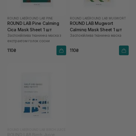
ROUND LAB
|
ROUND LAB PINE
ROUND LAB
|
ROUND LAB MUGWORT
ROUND LAB Pine Calming
ROUND LAB Mugwort
Cica Mask Sheet 1 шт
Calming Mask Sheet 1 шт
Заспокійлива тканинна маска з
Заспокійлива тканинна маска
екстрактом голок сосни
110₴
110₴
ROUND LAB
|
ROUND LAB BIRCH JUICE
ROUND LAB Birch Juice