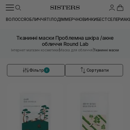
ВОЛОССЯ
ОБЛИЧЧЯ
ТІЛО
ДІМ
МЕРЧ
НОВИНКИ
БЕСТСЕЛЕРИ
АК
Тканинні маски Проблемна шкіра /акне
обличчя Round Lab
|
|
Інтернет магазин косметики
Маска для обличчя
Тканинні маски
Фільтр
Сортувати
2