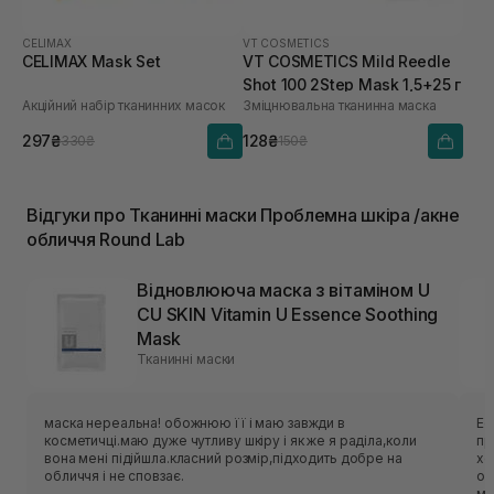
CELIMAX
VT COSMETICS
CELIMAX Mask Set
VT COSMETICS Mild Reedle
Shot 100 2Step Mask 1,5+25 г
Акційний набір тканинних масок
Зміцнювальна тканинна маска
297₴
128₴
330₴
150₴
Відгуки про Тканинні маски Проблемна шкіра /акне
обличчя Round Lab
Відновлююча маска з вітаміном U
CU SKIN Vitamin U Essence Soothing
Mask
Тканинні маски
маска нереальна! обожнюю її і маю завжди в
Ес
косметичці.маю дуже чутливу шкіру і як же я раділа,коли
приємн
вона мені підійшла.класний розмір,підходить добре на
хо
обличчя і не сповзає.
об
ме