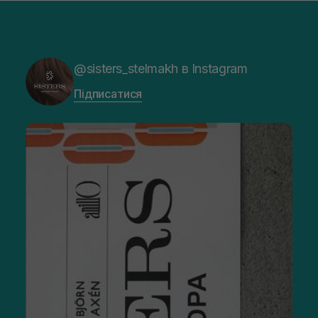
@sisters_stelmakh в Instagram
Підписатися