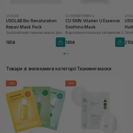
USOLAB
CU SKIN
|
VITAMIN U
USO
USOLAB Bio Renaturation
CU SKIN Vitamin U Essence
USO
Repair Mask Pack
Soothing Mask
Hyd
Заспокійлива тканева маска для обличчя
Відновлююча маска з вітаміном U
шт
185₴
186₴
215
Товари зі знижками в категорії Тканинні маски
-10%
-15%