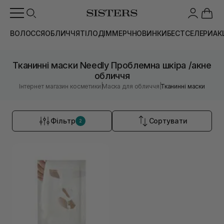
ВОЛОССЯ
ОБЛИЧЧЯ
ТІЛО
ДІМ
МЕРЧ
НОВИНКИ
БЕСТСЕЛЕРИ
АК
Тканинні маски Needly Проблемна шкіра /акне
обличчя
|
|
Інтернет магазин косметики
Маска для обличчя
Тканинні маски
Фільтр
Сортувати
2