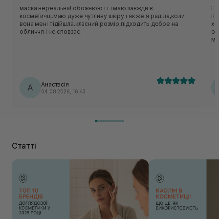
маска нереальна! обожнюю її і маю завжди в
Ес
косметичці.маю дуже чутливу шкіру і як же я раділа,коли
приємн
вона мені підійшла.класний розмір,підходить добре на
хо
обличчя і не сповзає.
об
ме
нор
ць
лека
по
Анастасія
А
04.08.2026, 16:43
Статті