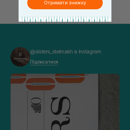
Отримати знижку
@sisters_stelmakh в Instagram
Підписатися