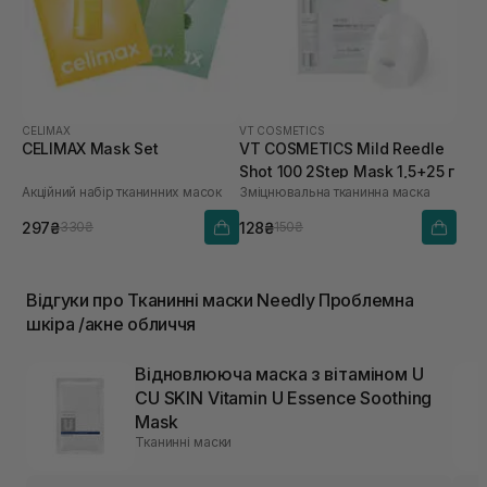
CELIMAX
VT COSMETICS
CELIMAX Mask Set
VT COSMETICS Mild Reedle
Shot 100 2Step Mask 1,5+25 г
Акційний набір тканинних масок
Зміцнювальна тканинна маска
297₴
128₴
330₴
150₴
Відгуки про Тканинні маски Needly Проблемна
шкіра /акне обличчя
Відновлююча маска з вітаміном U
CU SKIN Vitamin U Essence Soothing
Mask
Тканинні маски