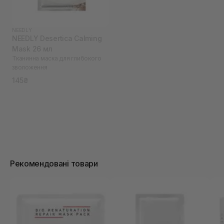
NEEDLY
NEEDLY Desertica Calming
Mask 26 мл
Тканинна маска для глибокого
зволоження
145₴
Рекомендовані товари