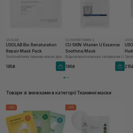
USOLAB
CU SKIN
|
VITAMIN U
USO
USOLAB Bio Renaturation
CU SKIN Vitamin U Essence
USO
Repair Mask Pack
Soothing Mask
Hyd
Заспокійлива тканева маска для обличчя
Відновлююча маска з вітаміном U
шт
185₴
186₴
215
Товари зі знижками в категорії Тканинні маски
-10%
-15%