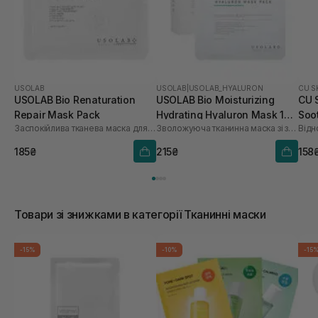
USOLAB
USOLAB
|
USOLAB_HYALURON
CU S
USOLAB Bio Renaturation
USOLAB Bio Moisturizing
CU 
Repair Mask Pack
Hydrating Hyaluron Mask 1
Soo
Заспокійлива тканева маска для обличчя
Зволожуюча тканинна маска зі заспокійливою та антивіковою дією
Відн
шт
185₴
215₴
158
Товари зі знижками в категорії Тканинні маски
-15%
-10%
-15