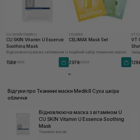
CU SKIN
|
VITAMIN U
CELIMAX
VT C
CU SKIN Vitamin U Essence
CELIMAX Mask Set
VT 
Soothing Mask
Sho
Відновлююча маска з вітаміном U
Акційний набір тканинних масок
Зміц
158₴
297₴
128
186₴
330₴
Відгуки про Тканинні маски Medik8 Суха шкіра
обличчя
Відновлююча маска з вітаміном U
CU SKIN Vitamin U Essence Soothing
Mask
Тканинні маски