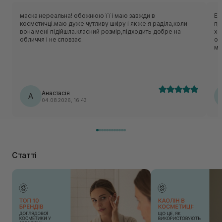
маска нереальна! обожнюю її і маю завжди в
Ес
косметичці.маю дуже чутливу шкіру і як же я раділа,коли
приємн
вона мені підійшла.класний розмір,підходить добре на
хо
обличчя і не сповзає.
об
ме
нор
ць
лека
по
Анастасія
А
04.08.2026, 16:43
Статті