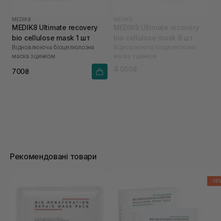
MEDIK8
MEDIK8
MEDIK8 Ultimate recovery
MEDIK8 Ultimate recovery
bio cellulose mask 1 шт
bio cellulose mask 6 шт
Відновлююча біоцелюлозна
Відновлююча біоцелюлозна
маска з цинком
маска з цинком
4 050₴
700₴
Рекомендовані товари
-15