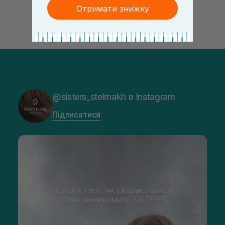
Отримати знижку
@sisters_stelmakh в Instagram
Підписатися