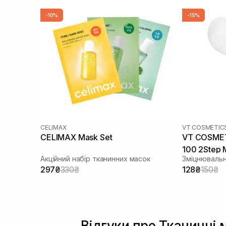
-10%
-15%
CELIMAX
VT COSMETIC
CELIMAX Mask Set
VT COSMETI
100 2Step 
Акційний набір тканинних масок
Зміцнювальн
297₴
330₴
128₴
150₴
Відгуки про Тканинні 