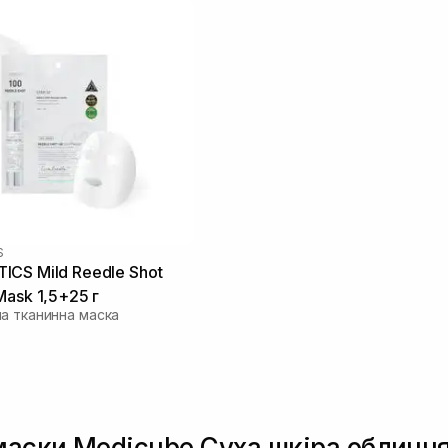
S
CS Mild Reedle Shot
Mask 1,5+25 г
а тканинна маска
маски Medicube Суха шкіра обличч