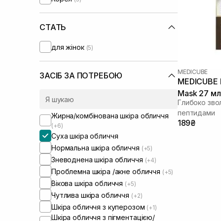
UIQ
(+1)
Usolab
(+2)
VT Cosmetics
СТАТЬ
(+1)
для жінок
(5)
MEDICUBE
ЗАСІБ ЗА ПОТРЕБОЮ
MEDICUBE D
Mask 27 мл
Глибоко зво
пептидами
Жирна/комбінована шкіра обличчя
189₴
(+6)
Суха шкіра обличчя
Нормальна шкіра обличчя
(+5)
Зневоднена шкіра обличчя
(+4)
Проблемна шкіра /акне обличчя
(+5)
Вікова шкіра обличчя
(+5)
Чутлива шкіра обличчя
(+2)
Шкіра обличчя з куперозом
(+1)
Шкіра обличчя з пігментацією/