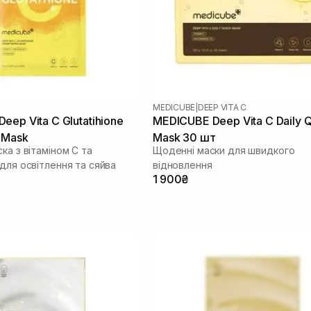
MEDICUBE
|
DEEP VITA C
eep Vita C Glutatihione
MEDICUBE Deep Vita C Daily 
g Mask
Mask 30 шт
ка з вітаміном С та
Щоденні маски для швидкого
для освітлення та сяйва
відновлення
1 900₴