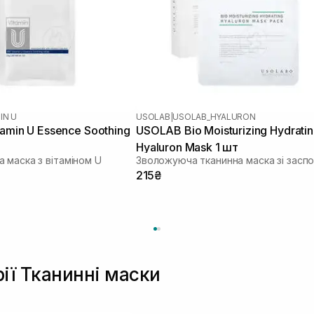
IN U
USOLAB
|
USOLAB_HYALURON
tamin U Essence Soothing
USOLAB Bio Moisturizing Hydrati
Hyaluron Mask 1 шт
 маска з вітаміном U
215₴
рії Тканинні маски