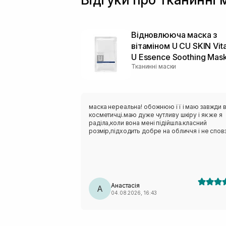
Відновлююча маска з
вітаміном U CU SKIN Vit
U Essence Soothing Mas
Тканинні маски
маска нереальна! обожнюю її і маю завжди 
косметичці.маю дуже чутливу шкіру і як же я
раділа,коли вона мені підійшла.класний
розмір,підходить добре на обличчя і не сповз
Анастасія
А
04.08.2026, 16:43