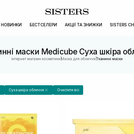
НОВИНКИ
БЕСТСЕЛЕРИ
АКЦІЇ ТА ЗНИЖКИ
SISTERS CH
инні маски Medicube Суха шкіра об
|
|
Інтернет магазин косметики
Маска для обличчя
Тканинні маски
Суха шкіра обличчя
Очистити всі