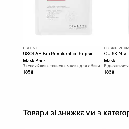
USOLAB
CU SKIN
|
VITAM
USOLAB Bio Renaturation Repair
CU SKIN Vi
Mask Pack
Mask
Заспокійлива тканева маска для обличчя
Відновлююча
185₴
186₴
Товари зі знижками в катего