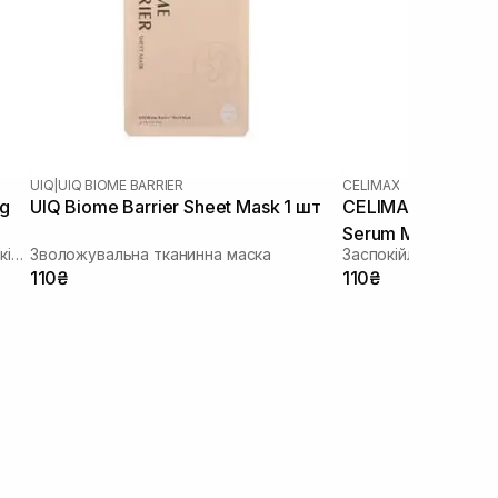
UIQ
|
UIQ BIOME BARRIER
CELIMAX
ng
UIQ Biome Barrier Sheet Mask 1 шт
CELIMAX The Real
Serum Mask 1 шт
Зволожуюча тканинна маска зі заспокійливою та антивіковою дією
Зволожувальна тканинна маска
110₴
110₴