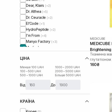
Dear, Klairs
(+2)
Dr. Althea
(+5)
Dr. Ceuracle
(+2)
El’Code
(+1)
HydroPeptide
(+2)
I'm From
(+4)
MEDICUBE
Manyo Factory
(+3)
MEDICUBE D
Medicube
Brightenin
Medik8
(+2)
Тканинна мас
ЦІНА
Needly
глутатіоном 
(+4)
160₴
Numbuzin
(+2)
Менше 100 UAH
1000 – 2000 UAH
Patchology
100 – 500 UAH
2000 – 5000 UAH
(+3)
500 – 1000 UAH
Більше 5000 UAH
RARE Paris
(+7)
Real Barrier
(+3)
Від
До
Rejuran
(+3)
Rosy Drop
(+1)
КРАЇНА
Round Lab
(+5)
Skin1004
(+5)
Корея
(5)