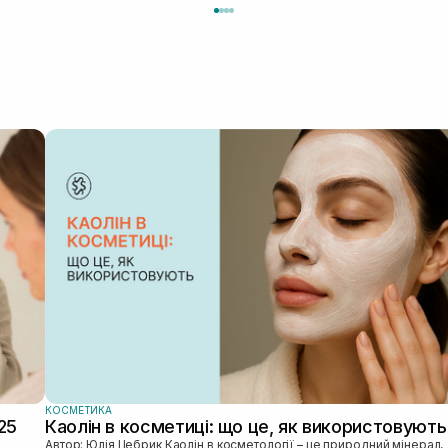
КОСМЕТИКА
25
Каолін в косметиці: що це, як використовують
Автор: Юлія Цебрик Каолін в косметології – це природний мінерал,