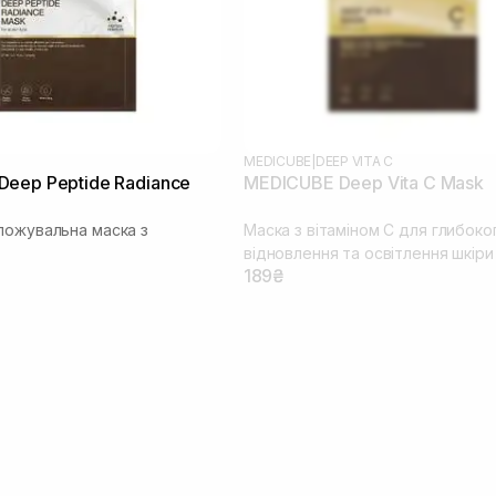
MEDICUBE
|
DEEP VITA C
eep Peptide Radiance
MEDICUBE Deep Vita C Mask
ложувальна маска з
Маска з вітаміном С для глибоко
відновлення та освітлення шкіри
189₴