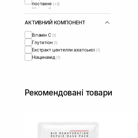
постакне
(+2)
Шкіра обличчя з розширеними
порами
(+2)
АКТИВНИЙ КОМПОНЕНТ
Вітамін C
(1)
Глутатіон
(1)
Екстракт центелли азіатської
(1)
Ніацинамід
(1)
Рекомендовані товари