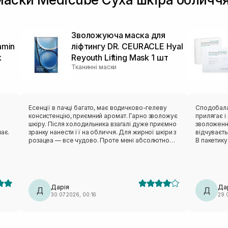
Зволожуюча маска для
amin
ліфтингу DR. CEURACLE Hyal
k
Reyouth Lifting Mask 1 шт
Тканинні маски
в
Есенції в пачці багато, має водичково-гелеву
Сподобалася ця мас
консистенцію, приємний аромат. Гарно зволожує
прилягає і ніку
шкіру. Після холодильника взагалі дуже приємно
зволоження
ає.
зранку нанести її на обличчя. Для жирної шкіри з
відчуваєт
розацеа — все чудово. Проте мені абсолютно
В пакетику
незручне лекало. Вона не сиділа нормально,
тіло зволожити пі
відтопирювалася, ще й сповзала. Також від цього
пакетик бе
бренду мала маску з чайним деревом — те саме:
педи. Такі маски завжди тримаю в холодильнику,
лекало максимально невдале. Тому я особисто
так більше п
вдруге не повторю (лише через лекало).
класна ма
Дарія
Да
Д
Д
30.07.2026, 00:16
29.