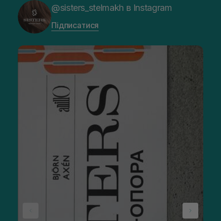
@sisters_stelmakh в Instagram
Підписатися