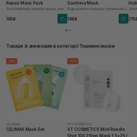
Repair Mask Pack
Soothing Mask
Hyd
Заспокійлива тканева маска для обличчя
Відновлююча маска з вітаміном U
шт
185₴
186₴
215
Товари зі знижками в категорії Тканинні маски
-10%
-15%
CELIMAX
VT COSMETICS
CELIMAX Mask Set
VT COSMETICS Mild Reedle
Shot 100 2Step Mask 1,5+25 г