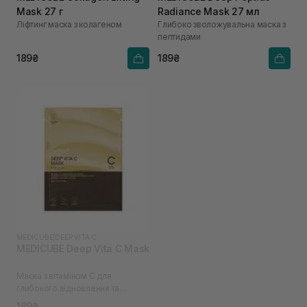
Mask 27 г
Radiance Mask 27 мл
Ліфтинг маска з колагеном
Глибоко зволожувальна маска з
пептидами
189₴
189₴
MEDICUBE
|
DEEP VITA C
MEDICUBE Deep Vita C Mask
Маска з вітаміном С для
глибокого відновлення та
освітлення шкіри
189₴