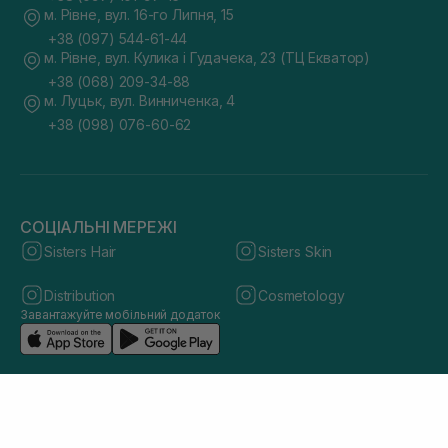
м. Рівне, вул. 16-го Липня, 15
+38 (097) 544-61-44
м. Рівне, вул. Кулика і Гудачека, 23 (ТЦ Екватор)
+38 (068) 209-34-88
м. Луцьк, вул. Винниченка, 4
+38 (098) 076-60-62
СОЦІАЛЬНІ МЕРЕЖІ
Sisters Hair
Sisters Skin
Distribution
Cosmetology
Завантажуйте мобільний додаток
© 2026 sisters.co.ua. Всі права захищено