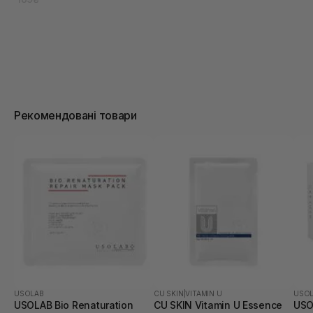
Рекомендовані товари
USOLAB
CU SKIN
|
VITAMIN U
USO
USOLAB Bio Renaturation
CU SKIN Vitamin U Essence
USO