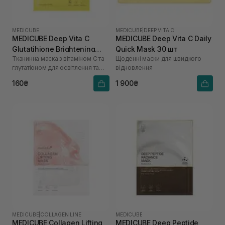
MEDICUBE
MEDICUBE
|
DEEP VITA C
MEDICUBE Deep Vita C
MEDICUBE Deep Vita C Daily
Glutatihione Brightening
Quick Mask 30 шт
Тканинна маска з вітаміном С та
Щоденні маски для швидкого
Mask
глутатіоном для освітлення та
відновлення
сяйва
160₴
1 900₴
MEDICUBE
|
COLLAGEN LINE
MEDICUBE
MEDICUBE Collagen Lifting
MEDICUBE Deep Peptide