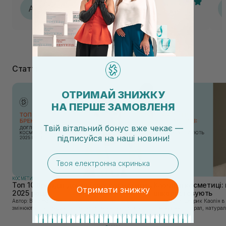
Анастасія
А
04.08.2026, 16:43
Статті
ОТРИМАЙ ЗНИЖКУ
НА ПЕРШЕ ЗАМОВЛЕНЯ
Твій вітальний бонус вже чекає —
підписуйся
на
наші новини!
email
КОСМЕТИКА
КОСМЕТИКА
Топ 10 брендів доглядової косметики у
Каолін в косметиці: 
Отримати знижку
2025 році
використовують
Автор: Віка Нагорна У сучасному світі, де тренди
Автор: Юлія Цебрик Каолін в косметології – це
змінюються зі швидкістю світла, а ринок популярної
природний мінерал, натураль
косметики переповнений новими пропозиціями, вибір
безліч переваг для шкіри обл
засобу для себе стає справжнім викликом. 2025 р...
завдяки великій кількості ко