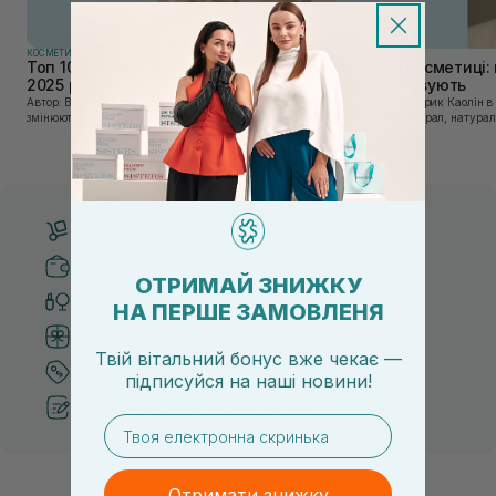
КОСМЕТИКА
КОСМЕТИКА
Топ 10 брендів доглядової косметики у
Каолін в косметиці: 
2025 році
використовують
Автор: Віка Нагорна У сучасному світі, де тренди
Автор: Юлія Цебрик Каолін в косметології – це
змінюються зі швидкістю світла, а ринок популярної
природний мінерал, натураль
косметики переповнений новими пропозиціями, вибір
безліч переваг для шкіри обл
засобу для себе стає справжнім викликом. 2025 р...
завдяки великій кількості ко
Безкоштовна доставка від 3000 UAH
Безпечні способи оплати
ОТРИМАЙ ЗНИЖКУ
Тільки оригінальна косметика
НА ПЕРШЕ ЗАМОВЛЕНЯ
Система бонусів та лояльності
Твій вітальний бонус вже чекає —
Кращі ціни та топ товари
підписуйся
на
наші новини!
Рекомендації від косметологів
email
Отримати знижку