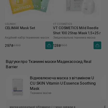
CELIMAX
VT COSMETICS
CELIMAX Mask Set
VT COSMETICS Mild Reedle
Shot 100 2Step Mask 1,5+25 г
Акційний набір тканинних масок
Зміцнювальна тканинна маска
297₴
128₴
330₴
150₴
Відгуки про Тканинні маски Мадекасосид Real
Barrier
Відновлююча маска з вітаміном U
CU SKIN Vitamin U Essence Soothing
Mask
Тканинні маски
маска нереальна! обожнюю її і маю завжди в
Ес