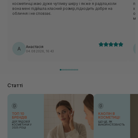
косметичці.маю дуже чутливу шкіру і як же я раділа,коли
приємн
вона мені підійшла.класний розмір,підходить добре на
хо
обличчя і не сповзає.
об
ме
нор
ць
лека
по
Анастасія
А
04.08.2026, 16:43
Статті