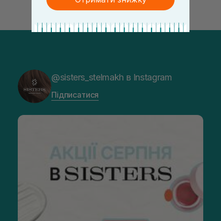
@sisters_stelmakh в Instagram
Підписатися