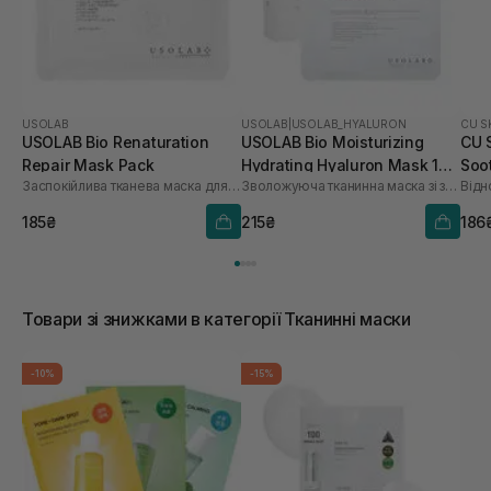
USOLAB
USOLAB
|
USOLAB_HYALURON
CU S
USOLAB Bio Renaturation
USOLAB Bio Moisturizing
CU 
Repair Mask Pack
Hydrating Hyaluron Mask 1
Soo
Заспокійлива тканева маска для обличчя
Зволожуюча тканинна маска зі заспокійливою та антивіковою дією
Відн
шт
185₴
215₴
186
Товари зі знижками в категорії Тканинні маски
-10%
-15%