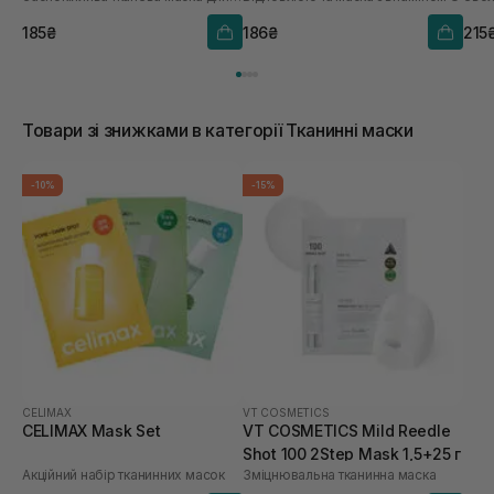
185₴
186₴
215
Товари зі знижками в категорії Тканинні маски
-10%
-15%
CELIMAX
VT COSMETICS
CELIMAX Mask Set
VT COSMETICS Mild Reedle
Shot 100 2Step Mask 1,5+25 г
Акційний набір тканинних масок
Зміцнювальна тканинна маска