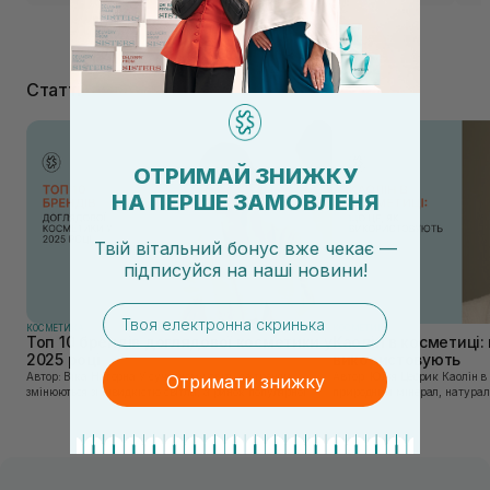
Статті
ОТРИМАЙ ЗНИЖКУ
НА ПЕРШЕ ЗАМОВЛЕНЯ
Твій вітальний бонус вже чекає —
підписуйся
на
наші новини!
email
КОСМЕТИКА
КОСМЕТИКА
Топ 10 брендів доглядової косметики у
Каолін в косметиці: 
2025 році
використовують
Автор: Віка Нагорна У сучасному світі, де тренди
Автор: Юлія Цебрик Каолін в косметології – це
Отримати знижку
змінюються зі швидкістю світла, а ринок популярної
природний мінерал, натураль
косметики переповнений новими пропозиціями, вибір
безліч переваг для шкіри обл
засобу для себе стає справжнім викликом. 2025 р...
завдяки великій кількості ко