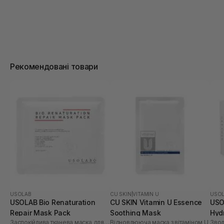
Рекомендовані товари
USOLAB
CU SKIN
|
VITAMIN U
USO
USOLAB Bio Renaturation
CU SKIN Vitamin U Essence
USO
Repair Mask Pack
Soothing Mask
Hyd
Заспокійлива тканева маска для обличчя
Відновлююча маска з вітаміном U
шт