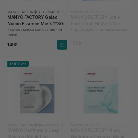
MANYO FACTORY
|
GALAC NIACIN
MANYO FACTORY
MANYO FACTORY Galac
MANYO FACTORY Lotus
Niacin Essence Mask 1*30г
Pore Tight-Fit Mask 1 шт
Тканева маска для освітлення
Порозвужуюча тканинна маска
шкіри
149₴
149₴
ВИБІР ІЛОНИ
MANYO FACTORY
|
MANYO PANTHETOIN
MANYO FACTORY
MANYO Panthetoin Deep
MANYO FACTORY Micro
Moisture Mask 1 шт
Hyaluronic Essence Mask