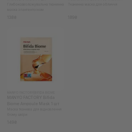
Глибокозволожувальна тканинна
Тканинна маска для обличчя
1*25 мл
маска з пантентоїном
138₴
189₴
MANYO FACTORY
|
BIFIDA BIOME
MANYO FACTORY Bifida
Biome Ampoule Mask 1 шт
Маска тканева для відновлення
біому шкіри
149₴