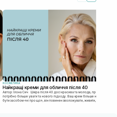
КОС
Як
Автор: Ілона Сич
зас
прав
пі...
КОСМЕТИКА
Найкращі креми для обличчя після 40
Автор: Ілона Сич Шкіра після 40 досі красива та молода, просто їй
потрібно більше уваги та нового підходу. Ваш крем більше не може
бути засобом «ні про що», він повинен зволожувати, живити, покр...