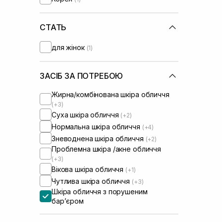
СТАТЬ
для жінок
(1)
ЗАСІБ ЗА ПОТРЕБОЮ
Жирна/комбінована шкіра обличчя
(+3)
Суха шкіра обличчя
(+2)
Нормальна шкіра обличчя
(+4)
Зневоднена шкіра обличчя
(+2)
Проблемна шкіра /акне обличчя
(+3)
Вікова шкіра обличчя
(+1)
Чутлива шкіра обличчя
(+3)
Шкіра обличчя з порушеним
барʼєром