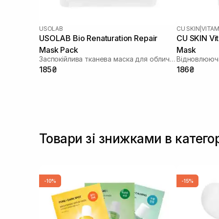
USOLAB
CU SKIN
|
VITAM
USOLAB Bio Renaturation Repair
CU SKIN Vi
Mask Pack
Mask
Заспокійлива тканева маска для обличчя
Відновлююча
185₴
186₴
Товари зі знижками в катего
-10%
-15%