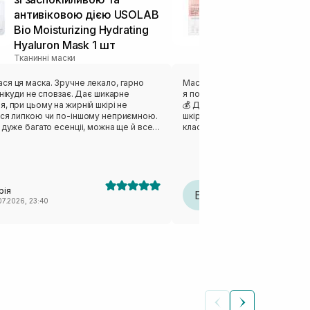
антивіковою дією USOLAB
Mask 27 г
Тканинні маски
Bio Moisturizing Hydrating
Hyaluron Mask 1 шт
Тканинні маски
ка. Зручне лекало, гарно
Маска відзначилась своєю кіль
ди не сповзає. Дає шикарне
я потім перелила і використов
, при цьому на жирній шкірі не
💰 Дуже комфортний гель, як
ься липкою чи по-іншому неприємною.
шкіру без відчуття липкості. Г
 дуже багато есенціі, можна ще й все
класний пламп-ефект на шкірі 
сля душу. Ну або вкинути в
та чудовий релакс. ❤️‍🔥 Саме л
зворсові спонжі і отримати готові
трошки великим, довелось дещ
було зручно загорнути маску, 
одобається результат. Загалом
вартий уваги.
ска, рекомендую.
рія
Елена Барановська
Е
07.2026, 23:40
26.07.2026, 22:23