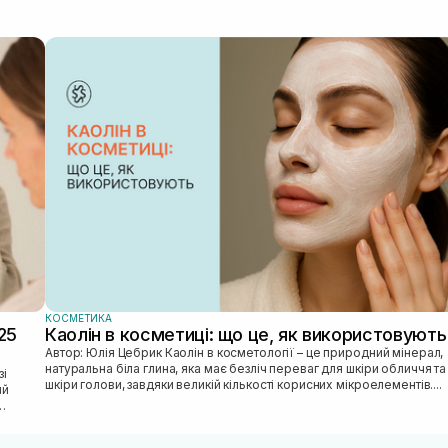
КОСМЕТИКА
25
Каолін в косметиці: що це, як використовують
Автор: Юлія Цебрик Каолін в косметології – це природний мінерал,
натуральна біла глина, яка має безліч переваг для шкіри обличчя та
шкіри голови, завдяки великій кількості корисних мікроелементів....
ий