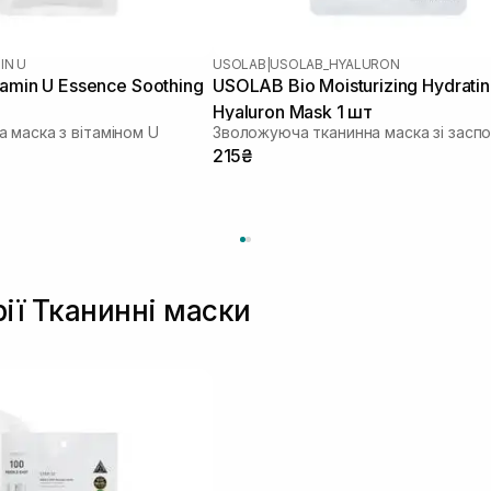
IN U
USOLAB
|
USOLAB_HYALURON
tamin U Essence Soothing
USOLAB Bio Moisturizing Hydrati
Hyaluron Mask 1 шт
 маска з вітаміном U
215₴
рії Тканинні маски