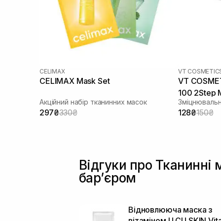
CELIMAX
VT COSMETIC
CELIMAX Mask Set
VT COSMETI
100 2Step 
Акційний набір тканинних масок
Зміцнювальн
297₴
330₴
128₴
150₴
Відгуки про Тканинні 
барʼєром
Відновлююча маска з
вітаміном U CU SKIN Vit