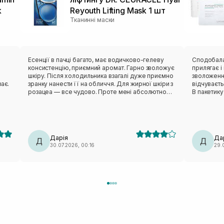
k
Reyouth Lifting Mask 1 шт
Тканинні маски
в
Есенції в пачці багато, має водичково-гелеву
Сподобалася ця мас
консистенцію, приємний аромат. Гарно зволожує
прилягає і ніку
шкіру. Після холодильника взагалі дуже приємно
зволоження
ає.
зранку нанести її на обличчя. Для жирної шкіри з
відчуваєт
розацеа — все чудово. Проте мені абсолютно
В пакетику
незручне лекало. Вона не сиділа нормально,
тіло зволожити пі
відтопирювалася, ще й сповзала. Також від цього
пакетик бе
бренду мала маску з чайним деревом — те саме:
педи. Такі маски завжди тримаю в холодильнику,
лекало максимально невдале. Тому я особисто
так більше п
вдруге не повторю (лише через лекало).
класна ма
Дарія
Да
Д
Д
30.07.2026, 00:16
29.