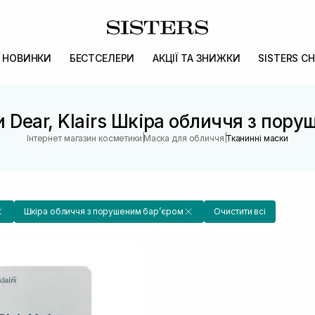
НОВИНКИ
БЕСТСЕЛЕРИ
АКЦІЇ ТА ЗНИЖКИ
SISTERS CH
 Dear, Klairs Шкіра обличчя з пор
|
|
Інтернет магазин косметики
Маска для обличчя
Тканинні маски
Шкіра обличчя з порушеним барʼєром
Очистити всі