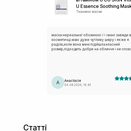
U Essence Soothing Mas
Тканинні маски
маска нереальна! обожнюю її і маю завжди 
косметичці.маю дуже чутливу шкіру і як же я
раділа,коли вона мені підійшла.класний
розмір,підходить добре на обличчя і не сповз
Анастасія
А
04.08.2026, 16:43
Статті