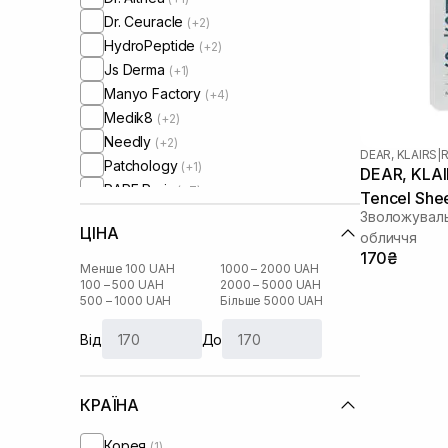
Dr. Ceuracle
(+2)
HydroPeptide
(+2)
Js Derma
(+1)
Manyo Factory
(+4)
Medik8
(+2)
Needly
(+2)
DEAR, KLAIRS
|
R
Patchology
(+1)
DEAR, KLAIR
RARE Paris
(+7)
Tencel She
Real Barrier
(+3)
Зволожуваль
ЦІНА
Rejuran
обличчя
(+3)
170₴
Round Lab
(+1)
Менше 100 UAH
1000 – 2000 UAH
Skin1004
100 – 500 UAH
2000 – 5000 UAH
(+1)
500 – 1000 UAH
Більше 5000 UAH
UIQ
(+2)
Usolab
(+2)
Від
До
КРАЇНА
Корея
(1)