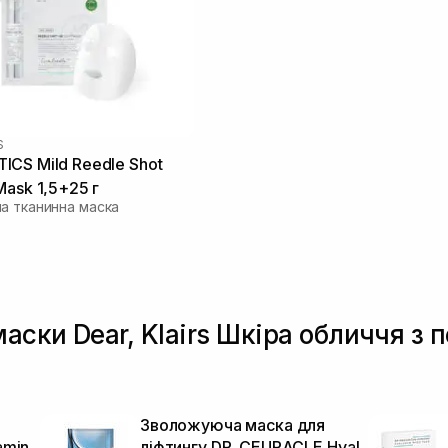
S
CS Mild Reedle Shot
Mask 1,5+25 г
а тканинна маска
маски Dear, Klairs Шкіра обличчя з
Зволожуюча маска для
amin
ліфтингу DR. CEURACLE Hyal