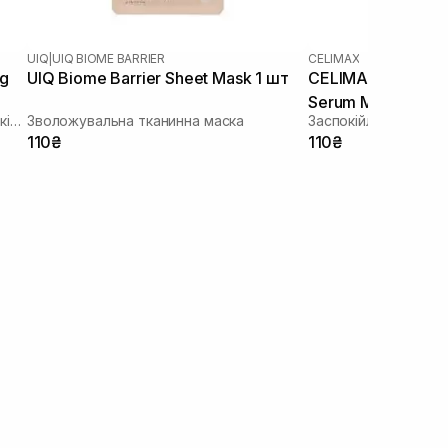
UIQ
|
UIQ BIOME BARRIER
CELIMAX
ng
UIQ Biome Barrier Sheet Mask 1 шт
CELIMAX The Real
Serum Mask 1 шт
Зволожуюча тканинна маска зі заспокійливою та антивіковою дією
Зволожувальна тканинна маска
110₴
110₴