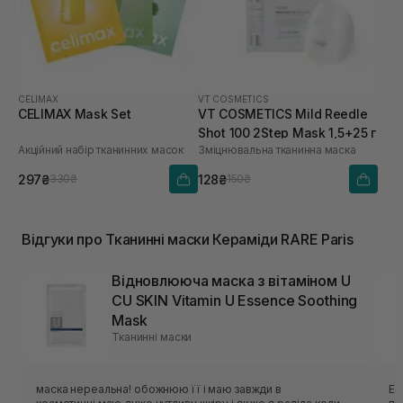
CELIMAX
VT COSMETICS
CELIMAX Mask Set
VT COSMETICS Mild Reedle
Shot 100 2Step Mask 1,5+25 г
Акційний набір тканинних масок
Зміцнювальна тканинна маска
297₴
128₴
330₴
150₴
Відгуки про Тканинні маски Кераміди RARE Paris
Відновлююча маска з вітаміном U
CU SKIN Vitamin U Essence Soothing
Mask
Тканинні маски
маска нереальна! обожнюю її і маю завжди в
Ес