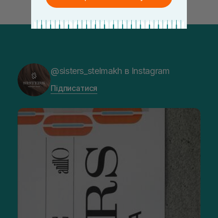
@sisters_stelmakh в Instagram
Підписатися