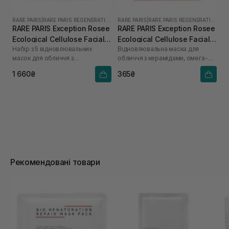
RARE PARIS
|
RARE PARIS REGENERATING
RARE PARIS
|
RARE PARIS REGENERATING
RARE PARIS Exception Rosee
RARE PARIS Exception Rosee
Ecological Cellulose Facial
Ecological Cellulose Facial
Набір з 5 відновлювальних
Відновлювальна маска для
Mask 5 шт* 23 мл
Mask 1 шт* 23 мл
масок для обличчя з
обличчя з керамідами, омега-3 і
керамідами, омега-3 і омега-6
омега-6
1 660₴
365₴
Рекомендовані товари