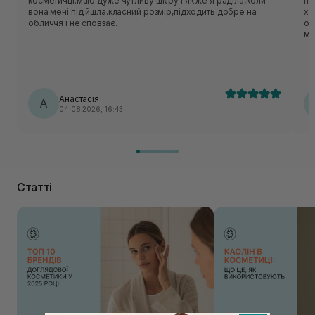
косметичці.маю дуже чутливу шкіру і як же я раділа,коли
приємн
вона мені підійшла.класний розмір,підходить добре на
хо
обличчя і не сповзає.
об
ме
нор
ць
лека
по
Анастасія
А
04.08.2026, 16:43
Статті