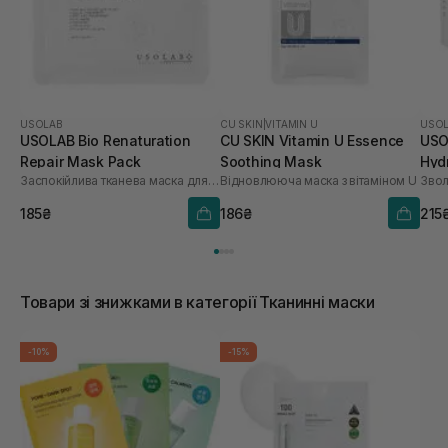
USOLAB
CU SKIN
|
VITAMIN U
USO
USOLAB Bio Renaturation
CU SKIN Vitamin U Essence
USO
Repair Mask Pack
Soothing Mask
Hyd
Заспокійлива тканева маска для обличчя
Відновлююча маска з вітаміном U
шт
185₴
186₴
215
Товари зі знижками в категорії Тканинні маски
-10%
-15%