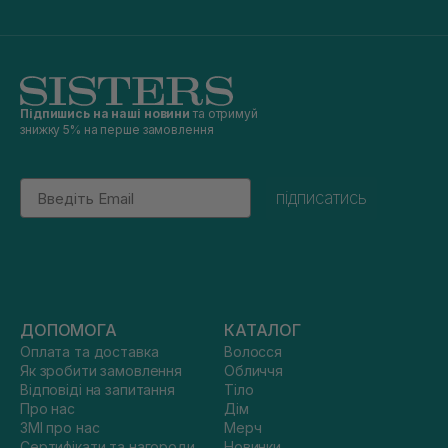
Підпишись на наші новини
та отримуй
знижку 5% на перше замовлення
Email
підписатись
ДОПОМОГА
КАТАЛОГ
Оплата та доставка
Волосся
Як зробити замовлення
Обличчя
Відповіді на запитання
Тіло
Про нас
Дім
ЗМІ про нас
Мерч
Сертифікати та нагороди
Новинки