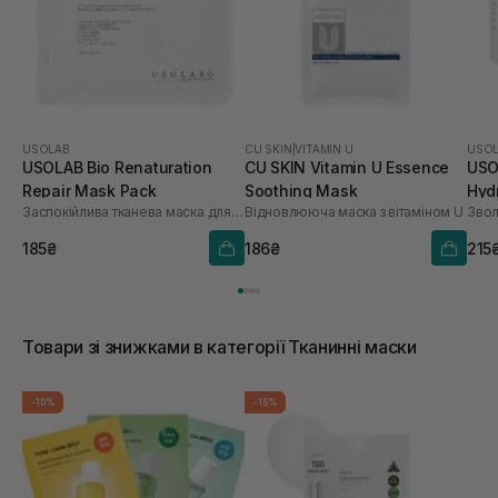
USOLAB
CU SKIN
|
VITAMIN U
USO
USOLAB Bio Renaturation
CU SKIN Vitamin U Essence
USO
Repair Mask Pack
Soothing Mask
Hyd
Заспокійлива тканева маска для обличчя
Відновлююча маска з вітаміном U
шт
185₴
186₴
215
Товари зі знижками в категорії Тканинні маски
-10%
-15%