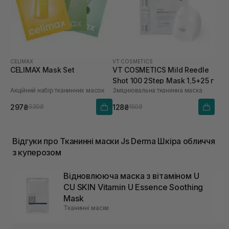
CELIMAX
VT COSMETICS
CELIMAX Mask Set
VT COSMETICS Mild Reedle
Shot 100 2Step Mask 1,5+25 г
Акційний набір тканинних масок
Зміцнювальна тканинна маска
297₴
128₴
330₴
150₴
Відгуки про Тканинні маски Js Derma Шкіра обличчя
з куперозом
Відновлююча маска з вітаміном U
CU SKIN Vitamin U Essence Soothing
Mask
Тканинні маски