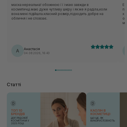
маска нереальна! обожнюю її і маю завжди в
Ес
косметичці.маю дуже чутливу шкіру і як же я раділа,коли
приємн
вона мені підійшла.класний розмір,підходить добре на
хо
обличчя і не сповзає.
об
ме
нор
ць
лека
по
Анастасія
А
04.08.2026, 16:43
Статті