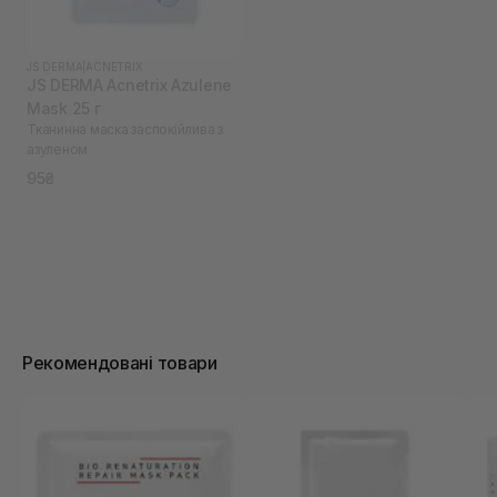
JS DERMA
|
ACNETRIX
JS DERMA Acnetrix Azulene
Mask 25 г
Тканинна маска заспокійлива з
азуленом
95₴
Рекомендовані товари