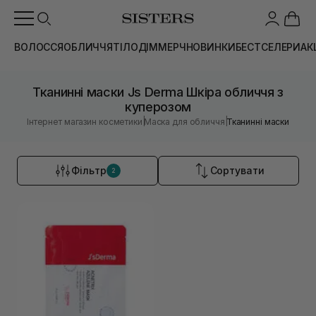
ВОЛОССЯ
ОБЛИЧЧЯ
ТІЛО
ДІМ
МЕРЧ
НОВИНКИ
БЕСТСЕЛЕРИ
АК
Тканинні маски Js Derma Шкіра обличчя з
куперозом
|
|
Інтернет магазин косметики
Маска для обличчя
Тканинні маски
Фільтр
Сортувати
2