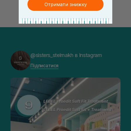
Отримати знижку
@sisters_stelmakh в Instagram
Підписатися