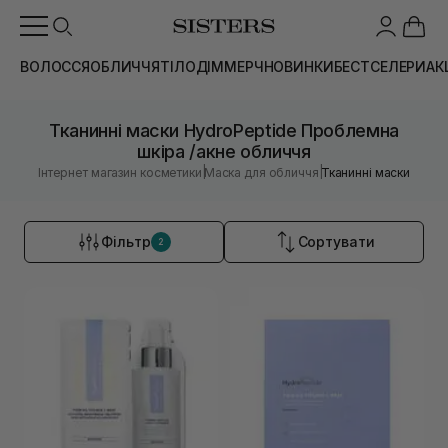
ВОЛОССЯ
ОБЛИЧЧЯ
ТІЛО
ДІМ
МЕРЧ
НОВИНКИ
БЕСТСЕЛЕРИ
АК
Тканинні маски HydroPeptide Проблемна
шкіра /акне обличчя
|
|
Інтернет магазин косметики
Маска для обличчя
Тканинні маски
Фільтр
Сортувати
2