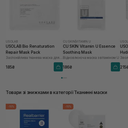
USOLAB
CU SKIN
|
VITAMIN U
USO
USOLAB Bio Renaturation
CU SKIN Vitamin U Essence
USO
Repair Mask Pack
Soothing Mask
Hyd
Заспокійлива тканева маска для обличчя
Відновлююча маска з вітаміном U
шт
185₴
186₴
215
Товари зі знижками в категорії Тканинні маски
-15%
-15%