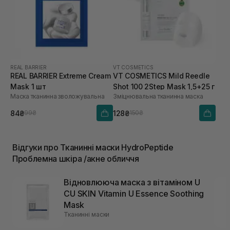
REAL BARRIER
VT COSMETICS
REAL BARRIER Extreme Cream
VT COSMETICS Mild Reedle
Mask 1 шт
Shot 100 2Step Mask 1,5+25 г
Маска тканинна зволожувальна
Зміцнювальна тканинна маска
84₴
128₴
99₴
150₴
Відгуки про Тканинні маски HydroPeptide
Проблемна шкіра /акне обличчя
Відновлююча маска з вітаміном U
CU SKIN Vitamin U Essence Soothing
Mask
Тканинні маски