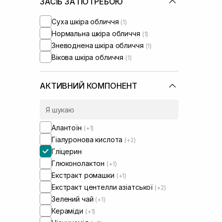
ЗАСІБ ЗА ПОТРЕБОЮ
Суха шкіра обличчя
(1)
Нормальна шкіра обличчя
(1)
Зневоднена шкіра обличчя
(1)
Вікова шкіра обличчя
(1)
АКТИВНИЙ КОМПОНЕНТ
Алантоїн
(+1)
Гіалуронова кислота
(+2)
Гліцерин
Глюконолактон
(+1)
Екстракт ромашки
(+1)
Екстракт центелли азіатської
(+2)
Зелений чай
(+1)
Кераміди
(+1)