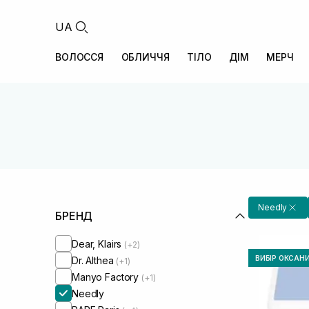
UA
ВОЛОССЯ
ОБЛИЧЧЯ
ТІЛО
ДІМ
МЕРЧ
Needly
БРЕНД
Dear, Klairs
(+2)
ВИБІР ОКСАН
Dr. Althea
(+1)
Manyo Factory
(+1)
Needly