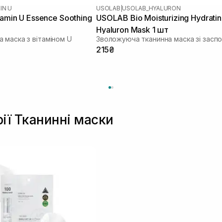
IN U
USOLAB
|
USOLAB_HYALURON
tamin U Essence Soothing
USOLAB Bio Moisturizing Hydrati
Hyaluron Mask 1 шт
 маска з вітаміном U
215₴
рії Тканинні маски