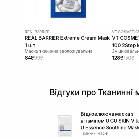
REAL BARRIER
VT COSMETIC
REAL BARRIER Extreme Cream Mask
VT COSMETI
1 шт
100 2Step 
Маска тканинна зволожувальна
Зміцнювальн
84₴
99₴
128₴
150₴
Відгуки про Тканинні 
Відновлююча маска з
вітаміном U CU SKIN Vit
U Essence Soothing Mas
Тканинні маски