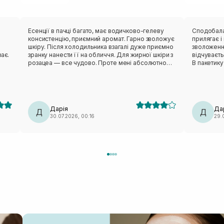
в
Есенції в пачці багато, має водичково-гелеву
Сподобалася ця мас
консистенцію, приємний аромат. Гарно зволожує
прилягає і ніку
шкіру. Після холодильника взагалі дуже приємно
зволоження
ає.
зранку нанести її на обличчя. Для жирної шкіри з
відчуваєт
розацеа — все чудово. Проте мені абсолютно
В пакетику
незручне лекало. Вона не сиділа нормально,
тіло зволожити пі
відтопирювалася, ще й сповзала. Також від цього
пакетик бе
бренду мала маску з чайним деревом — те саме:
педи. Такі маски завжди тримаю в холодильнику,
лекало максимально невдале. Тому я особисто
так більше п
вдруге не повторю (лише через лекало).
класна ма
Дарія
Да
Д
Д
30.07.2026, 00:16
29.