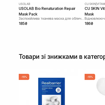
USOLAB
CU SKIN
|
VITAM
USOLAB Bio Renaturation Repair
CU SKIN Vi
Mask Pack
Mask
Заспокійлива тканева маска для обличчя
Відновлююча
185₴
186₴
Товари зі знижками в катего
-15%
-15%