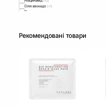
Ніацинамід
(+2)
Олія авокадо
(+1)
Пантенол
(+4)
Чайне дерево
(+1)
Рекомендовані товари