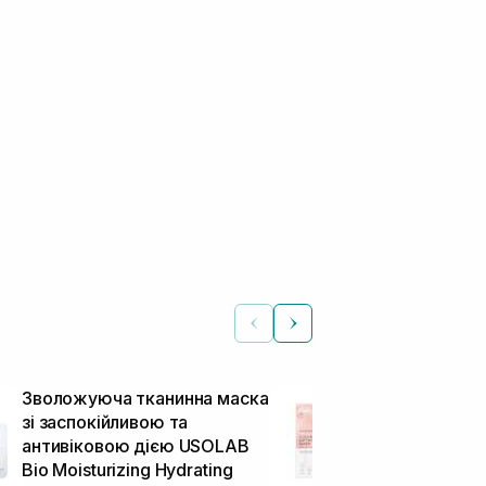
Зволожуюча тканинна маска
Ліфтинг мас
зі заспокійливою та
MEDICUBE Col
антивіковою дією USOLAB
Mask 27 г
Тканинні маски
Bio Moisturizing Hydrating