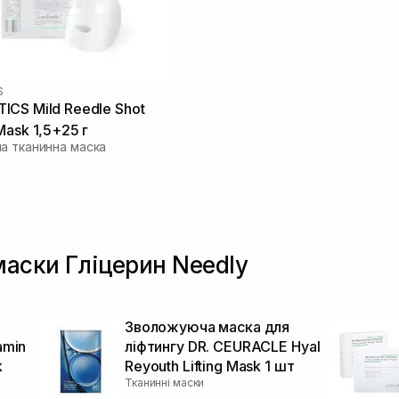
S
CS Mild Reedle Shot
Mask 1,5+25 г
а тканинна маска
маски Гліцерин Needly
Зволожуюча маска для
amin
ліфтингу DR. CEURACLE Hyal
k
Reyouth Lifting Mask 1 шт
Тканинні маски