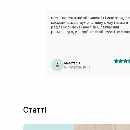
маска нереальна! обожнюю її і маю завжди 
косметичці.маю дуже чутливу шкіру і як же я
раділа,коли вона мені підійшла.класний
розмір,підходить добре на обличчя і не сповз
Анастасія
А
04.08.2026, 16:43
Статті