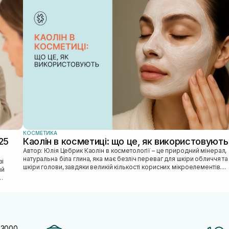
КОСМЕТИКА
25
Каолін в косметиці: що це, як використовують
Автор: Юлія Цебрик Каолін в косметології – це природний мінерал,
натуральна біла глина, яка має безліч переваг для шкіри обличчя та
шкіри голови, завдяки великій кількості корисних мікроелементів....
ий
 3000