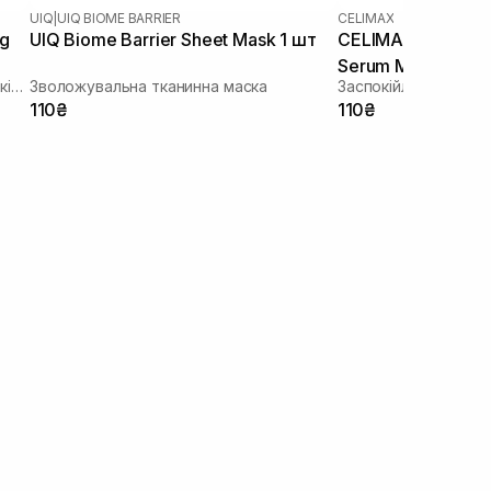
UIQ
|
UIQ BIOME BARRIER
CELIMAX
ng
UIQ Biome Barrier Sheet Mask 1 шт
CELIMAX The Real
Serum Mask 1 шт
Зволожуюча тканинна маска зі заспокійливою та антивіковою дією
Зволожувальна тканинна маска
110₴
110₴