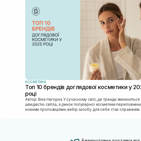
КОСМЕТИКА
Топ 10 брендів доглядової косметики у 20
році
Автор: Віка Нагорна У сучасному світі, де тренди змінюються зі
швидкістю світла, а ринок популярної косметики переповнен
новими пропозиціями, вибір засобу для себе стає справжнім
викликом. 2025 р...
Безкоштовна доставка від