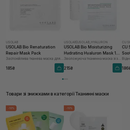
USOLAB
USOLAB
|
USOLAB_HYALURON
CU S
USOLAB Bio Renaturation
USOLAB Bio Moisturizing
CU 
Repair Mask Pack
Hydrating Hyaluron Mask 1
Soo
Заспокійлива тканева маска для обличчя
Зволожуюча тканинна маска зі заспокійливою та антивіковою дією
Відн
шт
185₴
215₴
186
Товари зі знижками в категорії Тканинні маски
-10%
-15%