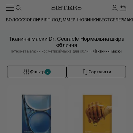
ВОЛОССЯ
ОБЛИЧЧЯ
ТІЛО
ДІМ
МЕРЧ
НОВИНКИ
БЕСТСЕЛЕРИ
АК
Тканинні маски Dr. Ceuracle Нормальна шкіра
обличчя
|
|
Інтернет магазин косметики
Маска для обличчя
Тканинні маски
Фільтр
Сортувати
2