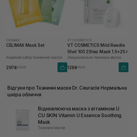
CELIMAX
VT COSMETICS
CELIMAX Mask Set
VT COSMETICS Mild Reedle
Shot 100 2Step Mask 1,5+25 г
Акційний набір тканинних масок
Зміцнювальна тканинна маска
297₴
128₴
330₴
150₴
Відгуки про Тканинні маски Dr. Ceuracle Нормальна
шкіра обличчя
Відновлююча маска з вітаміном U
CU SKIN Vitamin U Essence Soothing
Mask
Тканинні маски