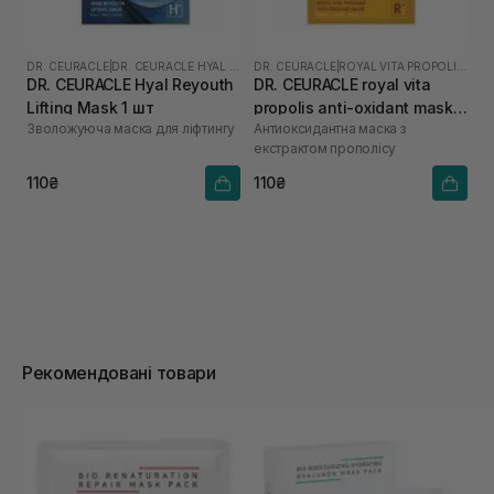
DR. CEURACLE
|
DR. CEURACLE HYAL REYOUTH
DR. CEURACLE
|
ROYAL VITA PROPOLIS 33
DR. CEURACLE Hyal Reyouth
DR. CEURACLE royal vita
Lifting Mask 1 шт
propolis anti-oxidant mask 1
Зволожуюча маска для ліфтингу
Антиоксидантна маска з
шт
екстрактом прополісу
110₴
110₴
Рекомендовані товари