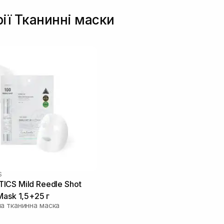
рії Тканинні маски
S
CS Mild Reedle Shot
Mask 1,5+25 г
а тканинна маска