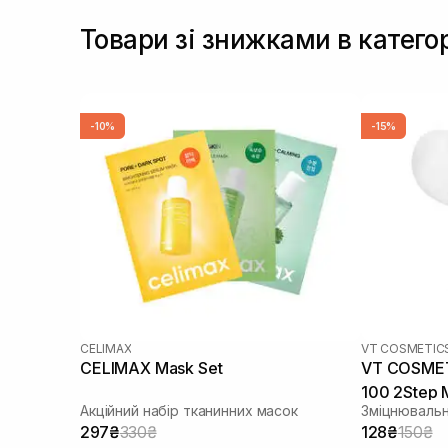
Товари зі знижками в катего
-10%
-15%
CELIMAX
VT COSMETIC
CELIMAX Mask Set
VT COSMETI
100 2Step 
Акційний набір тканинних масок
Зміцнювальн
297₴
330₴
128₴
150₴