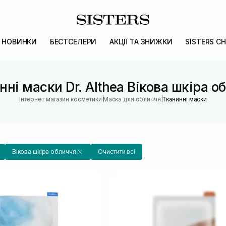
НОВИНКИ
БЕСТСЕЛЕРИ
АКЦІЇ ТА ЗНИЖКИ
SISTERS CH
нні маски Dr. Althea Вікова шкіра о
|
|
Інтернет магазин косметики
Маска для обличчя
Тканинні маски
Вікова шкіра обличчя
Очистити всі