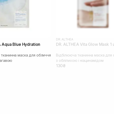
DR. ALTHEA
 Aqua Blue Hydration
DR. ALTHEA Vita Glow Mask 1
тканинна маска для обличчя
Відбілююча тканинна маска для 
 агавою
з обліпихою і ніацинамідом
130₴