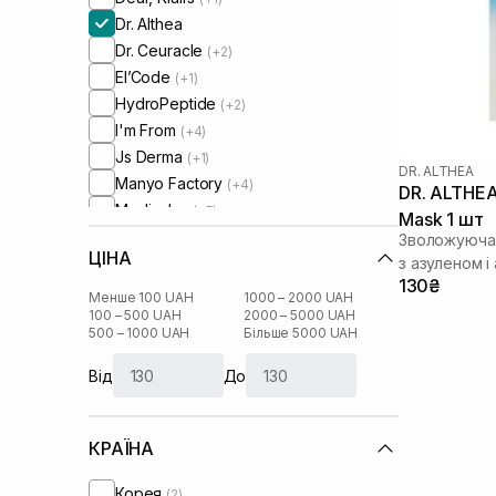
Dr. Althea
Dr. Ceuracle
(+2)
El’Code
(+1)
HydroPeptide
(+2)
I'm From
(+4)
Js Derma
(+1)
DR. ALTHEA
Manyo Factory
(+4)
DR. ALTHEA
Medicube
(+5)
Mask 1 шт
Medik8
(+2)
Зволожуюча 
ЦІНА
Needly
з азуленом і
(+4)
130₴
Numbuzin
(+2)
Менше 100 UAH
1000 – 2000 UAH
Patchology
100 – 500 UAH
2000 – 5000 UAH
(+3)
500 – 1000 UAH
Більше 5000 UAH
RARE Paris
(+7)
Real Barrier
(+1)
Від
До
Rejuran
(+3)
Rosy Drop
(+1)
КРАЇНА
Round Lab
(+4)
Skin1004
(+5)
Корея
(2)