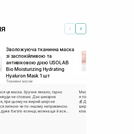
чя
Зволожуюча тканинна маска
Ліфтинг мас
зі заспокійливою та
MEDICUBE Col
антивіковою дією USOLAB
Mask 27 г
Тканинні маски
Bio Moisturizing Hydrating
Hyaluron Mask 1 шт
Тканинні маски
ка. Зручне лекало, гарно
Маска відзначилась своєю кіль
ди не сповзає. Дає шикарне
я потім перелила і використов
, при цьому на жирній шкірі не
💰 Дуже комфортний гель, як
ься липкою чи по-іншому неприємною.
шкіру без відчуття липкості. Г
 дуже багато есенціі, можна ще й все
класний пламп-ефект на шкірі 
сля душу. Ну або вкинути в
та чудовий релакс. ❤️‍🔥 Саме л
зворсові спонжі і отримати готові
трошки великим, довелось дещ
було зручно загорнути маску, 
одобається результат. Загалом
вартий уваги.