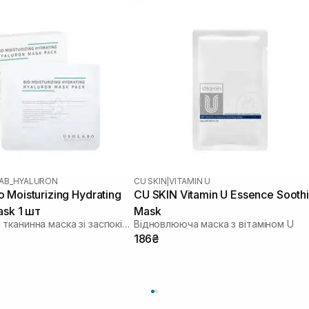
AB_HYALURON
CU SKIN
|
VITAMIN U
 Moisturizing Hydrating
CU SKIN Vitamin U Essence Sooth
ask 1 шт
Mask
Зволожуюча тканинна маска зі заспокійливою та антивіковою дією
Відновлююча маска з вітаміном U
186₴