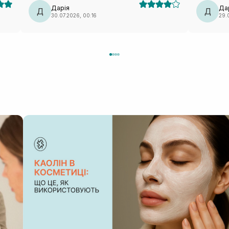
вдруге не повторю (лише через лекало).
класна ма
Дарія
Да
Д
Д
30.07.2026, 00:16
29.