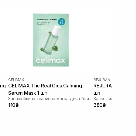
CELIMAX
REJURAN
ing
CELIMAX The Real Cica Calming
REJURAN Recover 
Serum Mask 1 шт
шт
Заспокійлива тканинна маска для обличчя
110₴
380₴