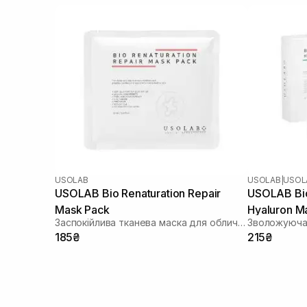
USOLAB
USOLAB
|
USOL
USOLAB Bio Renaturation Repair
USOLAB Bio
Mask Pack
Hyaluron M
Заспокійлива тканева маска для обличчя
185₴
215₴