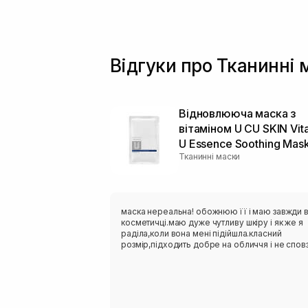
Відгуки про Тканинні м
Відновлююча маска з
вітаміном U CU SKIN Vit
U Essence Soothing Mas
Тканинні маски
маска нереальна! обожнюю її і маю завжди 
косметичці.маю дуже чутливу шкіру і як же я
раділа,коли вона мені підійшла.класний
розмір,підходить добре на обличчя і не сповз