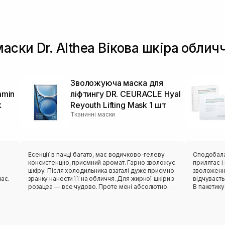
аски Dr. Althea Вікова шкіра облич
Зволожуюча маска для
amin
ліфтингу DR. CEURACLE Hyal
k
Reyouth Lifting Mask 1 шт
Тканинні маски
в
Есенції в пачці багато, має водичково-гелеву
Сподобалася ця мас
консистенцію, приємний аромат. Гарно зволожує
прилягає і ніку
шкіру. Після холодильника взагалі дуже приємно
зволоження
ає.
зранку нанести її на обличчя. Для жирної шкіри з
відчуваєт
розацеа — все чудово. Проте мені абсолютно
В пакетику
незручне лекало. Вона не сиділа нормально,
тіло зволожити пі
відтопирювалася, ще й сповзала. Також від цього
пакетик бе
бренду мала маску з чайним деревом — те саме:
педи. Такі маски завжди тримаю в холодильнику,
лекало максимально невдале. Тому я особисто
так більше п