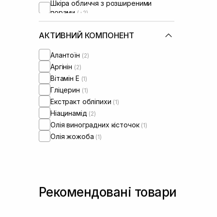
Шкіра обличчя з розширеними
порами
(+2)
Шкіра обличчя з порушеним
барʼєром
(+1)
АКТИВНИЙ КОМПОНЕНТ
Алантоїн
(2)
Аргінін
(2)
Вітамін Е
(1)
Гліцерин
(1)
Екстракт обліпихи
(1)
Ніацинамід
(2)
Олія виноградних кісточок
(1)
Олія жожоба
(1)
Рекомендовані товари