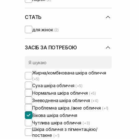
UIQ
(+2)
Usolab
(+2)
VT Cosmetics
СТАТЬ
(+1)
для жінок
(2)
ЗАСІБ ЗА ПОТРЕБОЮ
Жирна/комбінована шкіра обличчя
(+5)
Суха шкіра обличчя
(+5)
Нормальна шкіра обличчя
(+5)
Зневоднена шкіра обличчя
(+4)
Проблемна шкіра /акне обличчя
(+1)
Вікова шкіра обличчя
Чутлива шкіра обличчя
(+3)
Шкіра обличчя з пігментацією/
постакне
(+1)