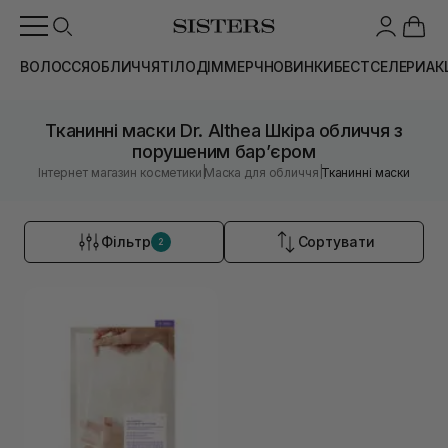
ВОЛОССЯ
ОБЛИЧЧЯ
ТІЛО
ДІМ
МЕРЧ
НОВИНКИ
БЕСТСЕЛЕРИ
АК
Тканинні маски Dr. Althea Шкіра обличчя з
порушеним барʼєром
|
|
Інтернет магазин косметики
Маска для обличчя
Тканинні маски
Фільтр
Сортувати
2