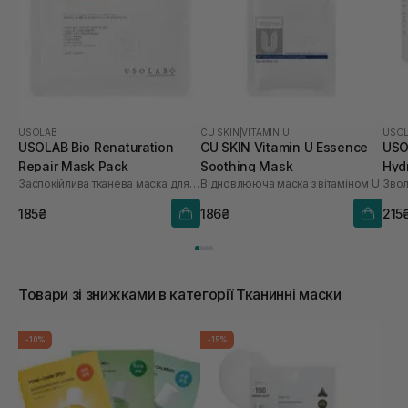
USOLAB
CU SKIN
|
VITAMIN U
USO
USOLAB Bio Renaturation
CU SKIN Vitamin U Essence
USO
Repair Mask Pack
Soothing Mask
Hyd
Заспокійлива тканева маска для обличчя
Відновлююча маска з вітаміном U
шт
185₴
186₴
215
Товари зі знижками в категорії Тканинні маски
-10%
-15%