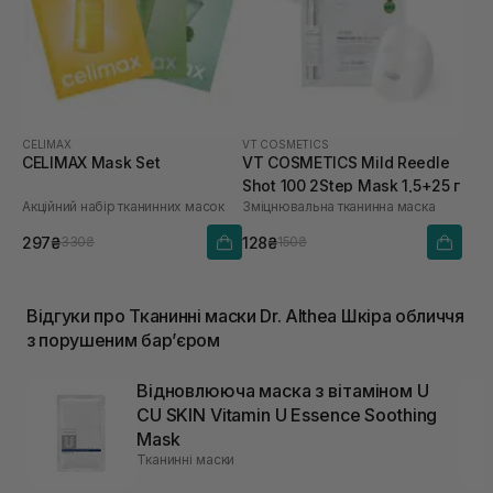
CELIMAX
VT COSMETICS
CELIMAX Mask Set
VT COSMETICS Mild Reedle
Shot 100 2Step Mask 1,5+25 г
Акційний набір тканинних масок
Зміцнювальна тканинна маска
297₴
128₴
330₴
150₴
Відгуки про Тканинні маски Dr. Althea Шкіра обличчя
з порушеним барʼєром
Відновлююча маска з вітаміном U
CU SKIN Vitamin U Essence Soothing
Mask
Тканинні маски