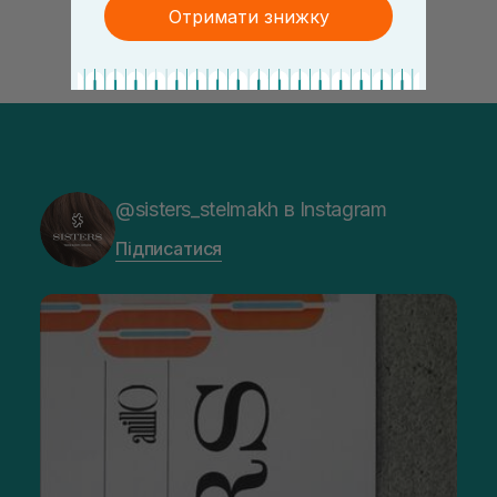
Отримати знижку
@sisters_stelmakh в Instagram
Підписатися