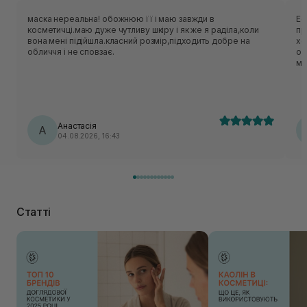
маска нереальна! обожнюю її і маю завжди в
Ес
косметичці.маю дуже чутливу шкіру і як же я раділа,коли
приємн
вона мені підійшла.класний розмір,підходить добре на
хо
обличчя і не сповзає.
об
ме
нор
ць
лека
по
Анастасія
А
04.08.2026, 16:43
Статті