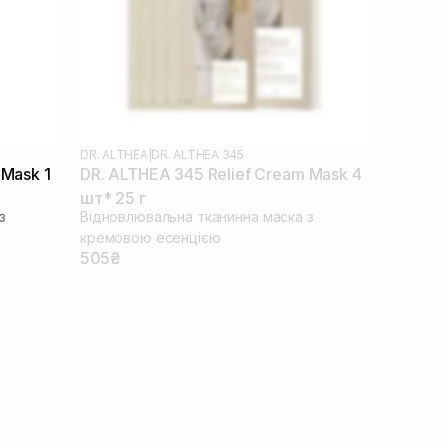
DR. ALTHEA
|
DR. ALTHEA 345
 Mask 1
DR. ALTHEA 345 Relief Cream Mask 4
шт* 25 г
з
Відновлювальна тканинна маска з
кремовою есенцією
505₴