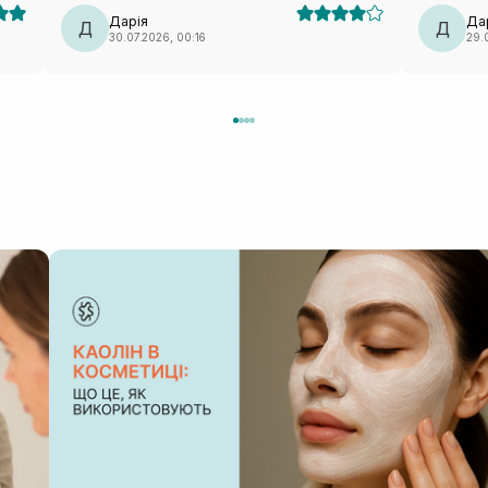
вдруге не повторю (лише через лекало).
класна ма
Дарія
Да
Д
Д
30.07.2026, 00:16
29.