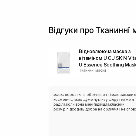
Відгуки про Тканинні м
Відновлююча маска з
вітаміном U CU SKIN Vit
U Essence Soothing Mas
Тканинні маски
маска нереальна! обожнюю її і маю завжди 
косметичці.маю дуже чутливу шкіру і як же я
раділа,коли вона мені підійшла.класний
розмір,підходить добре на обличчя і не сповз