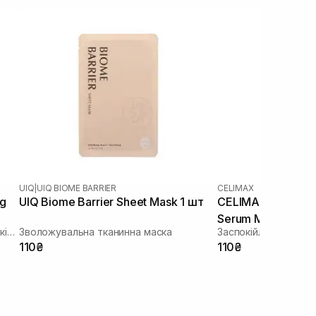
UIQ
|
UIQ BIOME BARRIER
CELIMAX
ng
UIQ Biome Barrier Sheet Mask 1 шт
CELIMAX The Real
Serum Mask 1 шт
Зволожуюча тканинна маска зі заспокійливою та антивіковою дією
Зволожувальна тканинна маска
110₴
110₴