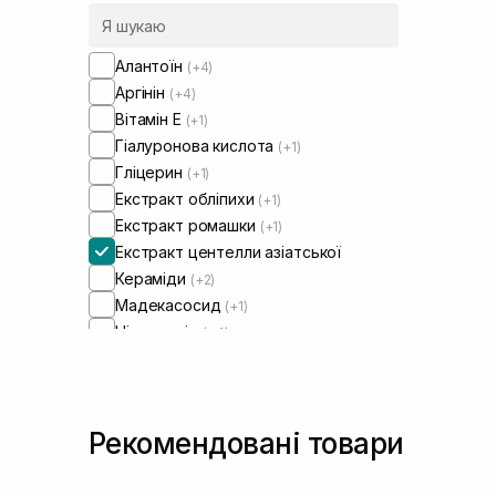
Алантоїн
(+4)
Аргінін
(+4)
Вітамін Е
(+1)
Гіалуронова кислота
(+1)
Гліцерин
(+1)
Екстракт обліпихи
(+1)
Екстракт ромашки
(+1)
Екстракт центелли азіатської
Кераміди
(+2)
Мадекасосид
(+1)
Ніацинамід
(+4)
Олія виноградних кісточок
(+1)
Олія жожоба
(+1)
Пантенол
(+2)
Рекомендовані товари
Полінуклеотиди
(+1)
Ресвератрол
(+2)
Чайне дерево
(+2)