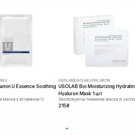
IN U
USOLAB
|
USOLAB_HYALURON
tamin U Essence Soothing
USOLAB Bio Moisturizing Hydrati
Hyaluron Mask 1 шт
 маска з вітаміном U
215₴