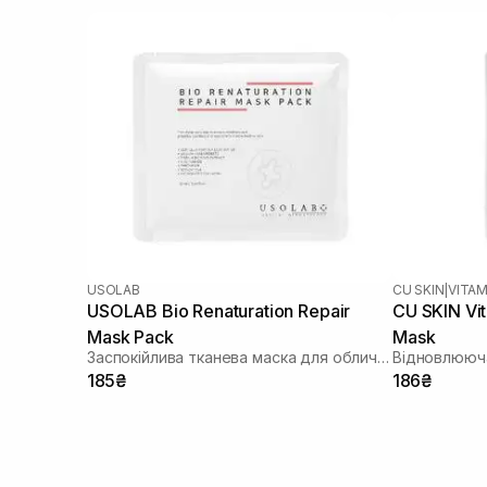
USOLAB
CU SKIN
|
VITAM
USOLAB Bio Renaturation Repair
CU SKIN Vi
Mask Pack
Mask
Заспокійлива тканева маска для обличчя
Відновлююча
185₴
186₴