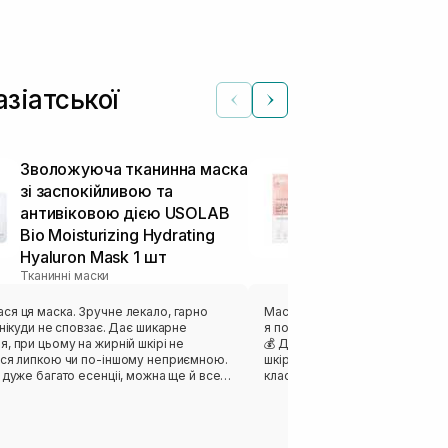
азіатської
Зволожуюча тканинна маска
Ліфтинг мас
зі заспокійливою та
MEDICUBE Col
антивіковою дією USOLAB
Mask 27 г
Тканинні маски
Bio Moisturizing Hydrating
Hyaluron Mask 1 шт
Тканинні маски
ка. Зручне лекало, гарно
Маска відзначилась своєю кіль
ди не сповзає. Дає шикарне
я потім перелила і використов
, при цьому на жирній шкірі не
💰 Дуже комфортний гель, як
ься липкою чи по-іншому неприємною.
шкіру без відчуття липкості. Г
 дуже багато есенціі, можна ще й все
класний пламп-ефект на шкірі 
сля душу. Ну або вкинути в
та чудовий релакс. ❤️‍🔥 Саме л
зворсові спонжі і отримати готові
трошки великим, довелось дещ
було зручно загорнути маску, 
одобається результат. Загалом
вартий уваги.