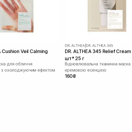
DR. ALTHEA
|
DR. ALTHEA 345
 Cushion Veil Calming
DR. ALTHEA 345 Relief Cream
шт* 25 г
ска для обличчя
Відновлювальна тканинна маска 
а з охолоджуючим ефектом
кремовою есенцією
160₴