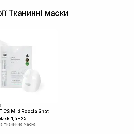
рії Тканинні маски
S
CS Mild Reedle Shot
Mask 1,5+25 г
а тканинна маска