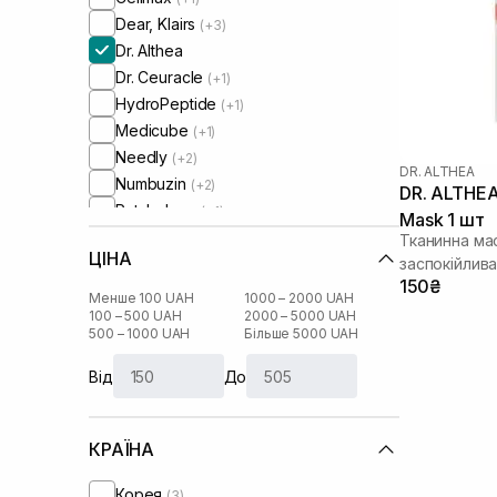
Dear, Klairs
(+3)
Dr. Althea
Dr. Ceuracle
(+1)
HydroPeptide
(+1)
Medicube
(+1)
Needly
(+2)
DR. ALTHEA
Numbuzin
(+2)
DR. ALTHEA
Patchology
(+1)
Mask 1 шт
Rejuran
(+1)
Тканинна ма
ЦІНА
Round Lab
заспокійлив
(+1)
150₴
Skin1004
(+4)
Менше 100 UAH
1000 – 2000 UAH
UIQ
100 – 500 UAH
2000 – 5000 UAH
(+1)
500 – 1000 UAH
Більше 5000 UAH
Usolab
(+1)
VT Cosmetics
(+1)
Від
До
КРАЇНА
Корея
(3)