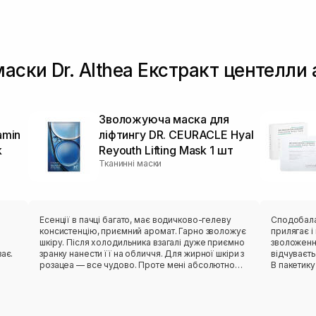
аски Dr. Althea Екстракт центелли 
Зволожуюча маска для
amin
ліфтингу DR. CEURACLE Hyal
k
Reyouth Lifting Mask 1 шт
Тканинні маски
в
Есенції в пачці багато, має водичково-гелеву
Сподобалася ця мас
консистенцію, приємний аромат. Гарно зволожує
прилягає і ніку
шкіру. Після холодильника взагалі дуже приємно
зволоження
ає.
зранку нанести її на обличчя. Для жирної шкіри з
відчуваєт
розацеа — все чудово. Проте мені абсолютно
В пакетику
незручне лекало. Вона не сиділа нормально,
тіло зволожити пі
відтопирювалася, ще й сповзала. Також від цього
пакетик бе
бренду мала маску з чайним деревом — те саме:
педи. Такі маски завжди тримаю в холодильнику,
лекало максимально невдале. Тому я особисто
так більше п