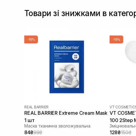
Товари зі знижками в катего
-15%
-15%
REAL BARRIER
VT COSMETIC
REAL BARRIER Extreme Cream Mask
VT COSMETI
1 шт
100 2Step 
Маска тканинна зволожувальна
Зміцнювальн
84₴
99₴
128₴
150₴