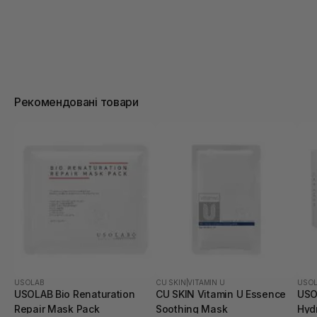
Рекомендовані товари
USOLAB
CU SKIN
|
VITAMIN U
USO
USOLAB Bio Renaturation
CU SKIN Vitamin U Essence
USO
Repair Mask Pack
Soothing Mask
Hyd