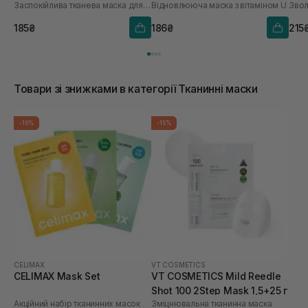
Заспокійлива тканева маска для обличчя
Відновлююча маска з вітаміном U
шт
185₴
186₴
215
Товари зі знижками в категорії Тканинні маски
-10%
-15%
CELIMAX
VT COSMETICS
CELIMAX Mask Set
VT COSMETICS Mild Reedle
Shot 100 2Step Mask 1,5+25 г
Акційний набір тканинних масок
Зміцнювальна тканинна маска