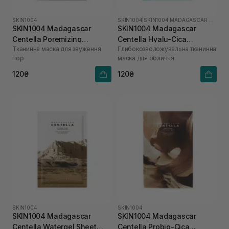
SKIN1004
SKIN1004
|
SKIN1004 MADAGASCAR CENTELLA HYALU-CICA
SKIN1004 Madagascar
SKIN1004 Madagascar
Centella Poremizing
Centella Hyalu-Cica
Тканинна маска для звуження
Глибокозволожувальна тканинна
Clarifying Mask 1 шт
Hydrating Mask 1 шт
пор
маска для обличчя
120₴
120₴
SKIN1004
SKIN1004
SKIN1004 Madagascar
SKIN1004 Madagascar
Centella Watergel Sheet
Centella Probio-Cica