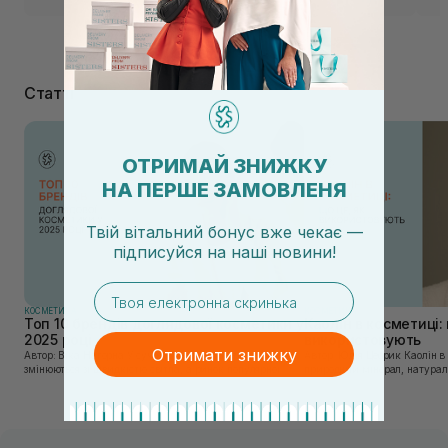
Статті
ОТРИМАЙ ЗНИЖКУ
НА ПЕРШЕ ЗАМОВЛЕНЯ
Твій вітальний бонус вже чекає —
підписуйся
на
наші новини!
email
КОСМЕТИКА
КОСМЕТИКА
Топ 10 брендів доглядової косметики у
Каолін в косметиці: 
2025 році
використовують
Отримати знижку
Автор: Віка Нагорна У сучасному світі, де тренди
Автор: Юлія Цебрик Каолін в косметології – це
змінюються зі швидкістю світла, а ринок популярної
природний мінерал, натураль
косметики переповнений новими пропозиціями, вибір
безліч переваг для шкіри обл
засобу для себе стає справжнім викликом. 2025 р...
завдяки великій кількості ко