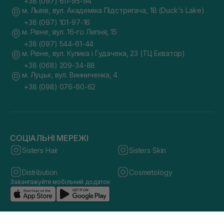
+38 (097) 611-95-94
м. Львів, вул. Академіка Підстригача, 1В (Duck's Lake)
+38 (097) 101-97-16
м. Рівне, вул. 16-го Липня, 15
+38 (097) 544-61-44
м. Рівне, вул. Кулика і Гудачека, 23 (ТЦ Екватор)
+38 (068) 209-34-88
м. Луцьк, вул. Винниченка, 4
+38 (098) 076-60-62
СОЦІАЛЬНІ МЕРЕЖІ
Sisters Hair
Sisters Skin
Distribution
Cosmetology
Завантажуйте мобільний додаток