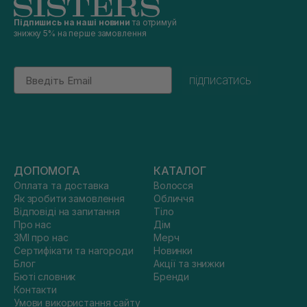
Підпишись на наші новини
та отримуй
знижку 5% на перше замовлення
Email
підписатись
ДОПОМОГА
КАТАЛОГ
Оплата та доставка
Волосся
Як зробити замовлення
Обличчя
Відповіді на запитання
Тіло
Про нас
Дім
ЗМІ про нас
Мерч
Сертифікати та нагороди
Новинки
Блог
Акції та знижки
Бюті словник
Бренди
Контакти
Умови використання сайту