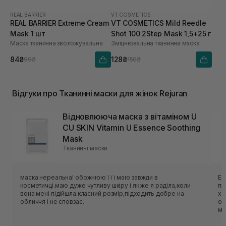
REAL BARRIER
VT COSMETICS
REAL BARRIER Extreme Cream
VT COSMETICS Mild Reedle
Mask 1 шт
Shot 100 2Step Mask 1,5+25 г
Маска тканинна зволожувальна
Зміцнювальна тканинна маска
84₴
128₴
99₴
150₴
Відгуки про Тканинні маски для жінок Rejuran
Відновлююча маска з вітаміном U
CU SKIN Vitamin U Essence Soothing
Mask
Тканинні маски
маска нереальна! обожнюю її і маю завжди в
Ес
косметичці.маю дуже чутливу шкіру і як же я раділа,коли
приємн
вона мені підійшла.класний розмір,підходить добре на
хо
обличчя і не сповзає.
об
ме
нор
ць