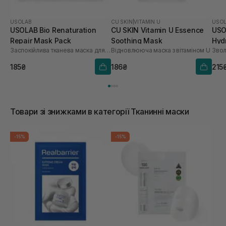
USOLAB
CU SKIN
|
VITAMIN U
USO
USOLAB Bio Renaturation
CU SKIN Vitamin U Essence
USO
Repair Mask Pack
Soothing Mask
Hyd
Заспокійлива тканева маска для обличчя
Відновлююча маска з вітаміном U
шт
185₴
186₴
215
Товари зі знижками в категорії Тканинні маски
-15%
-15%