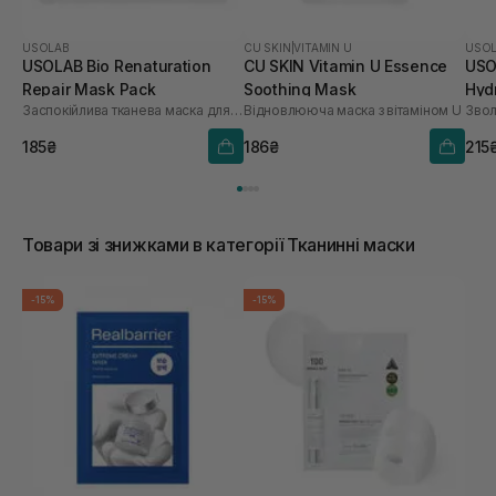
USOLAB
CU SKIN
|
VITAMIN U
USO
USOLAB Bio Renaturation
CU SKIN Vitamin U Essence
USO
Repair Mask Pack
Soothing Mask
Hyd
Заспокійлива тканева маска для обличчя
Відновлююча маска з вітаміном U
шт
185₴
186₴
215
Товари зі знижками в категорії Тканинні маски
-15%
-15%