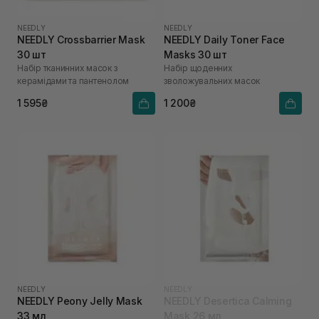
NEEDLY
NEEDLY
NEEDLY Crossbarrier Mask
NEEDLY Daily Toner Face
30 шт
Masks 30 шт
Набір тканинних масок з
Набір щоденних
керамідами та пантенолом
зволожувальних масок
1 595₴
1 200₴
NEEDLY
NEEDLY
NEEDLY Peony Jelly Mask
NEEDLY Desertica Calming
33 мл
Mask 26 мл