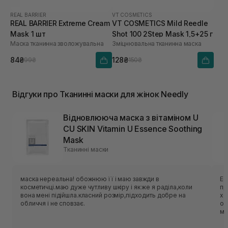
REAL BARRIER
VT COSMETICS
REAL BARRIER Extreme Cream
VT COSMETICS Mild Reedle
Mask 1 шт
Shot 100 2Step Mask 1,5+25 г
Маска тканинна зволожувальна
Зміцнювальна тканинна маска
84₴
128₴
99₴
150₴
Відгуки про Тканинні маски для жінок Needly
Відновлююча маска з вітаміном U
CU SKIN Vitamin U Essence Soothing
Mask
Тканинні маски
маска нереальна! обожнюю її і маю завжди в
Ес
косметичці.маю дуже чутливу шкіру і як же я раділа,коли
приємн
вона мені підійшла.класний розмір,підходить добре на
хо
обличчя і не сповзає.
об
ме
нор
ць