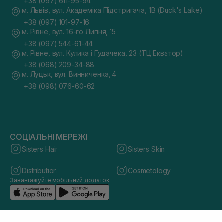
+38 (097) 611-95-94
м. Львів, вул. Академіка Підстригача, 1В (Duck's Lake)
+38 (097) 101-97-16
м. Рівне, вул. 16-го Липня, 15
+38 (097) 544-61-44
м. Рівне, вул. Кулика і Гудачека, 23 (ТЦ Екватор)
+38 (068) 209-34-88
м. Луцьк, вул. Винниченка, 4
+38 (098) 076-60-62
СОЦІАЛЬНІ МЕРЕЖІ
Sisters Hair
Sisters Skin
Distribution
Cosmetology
Завантажуйте мобільний додаток