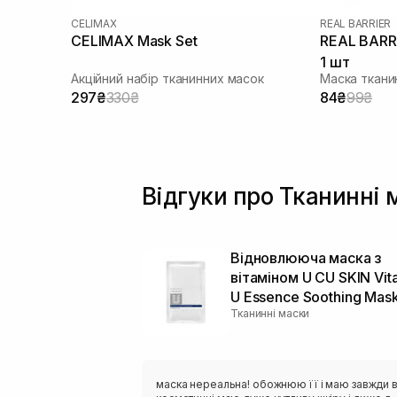
CELIMAX
REAL BARRIER
CELIMAX Mask Set
REAL BARR
1 шт
Акційний набір тканинних масок
Маска ткани
297₴
330₴
84₴
99₴
Відгуки про Тканинні 
Відновлююча маска з
вітаміном U CU SKIN Vit
U Essence Soothing Mas
Тканинні маски
маска нереальна! обожнюю її і маю завжди 