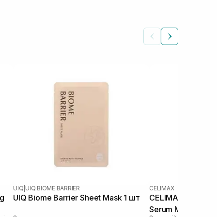
UIQ
|
UIQ BIOME BARRIER
CELIMAX
ng
UIQ Biome Barrier Sheet Mask 1 шт
CELIMAX The Real
Serum Mask 1 шт