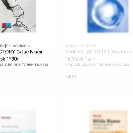
RY
|
GALAC NIACIN
MANYO FACTORY
TORY Galac Niacin
MANYO FACTORY Lotus Pore T
sk 1*30г
Fit Mask 1 шт
ка для освітлення шкіри
Порозвужуюча тканинна маска
149₴