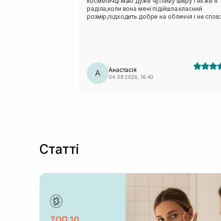
косметичці.маю дуже чутливу шкіру і як же я
раділа,коли вона мені підійшла.класний
розмір,підходить добре на обличчя і не сповз
Анастасія
А
04.08.2026, 16:43
Статті