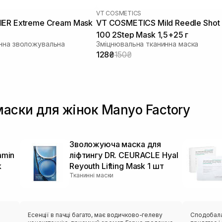
VT COSMETICS
IER Extreme Cream Mask
VT COSMETICS Mild Reedle Shot
100 2Step Mask 1,5+25 г
нна зволожувальна
Зміцнювальна тканинна маска
128₴
150₴
маски для жінок Manyo Factory
Зволожуюча маска для
amin
ліфтингу DR. CEURACLE Hyal
k
Reyouth Lifting Mask 1 шт
Тканинні маски
в
Есенції в пачці багато, має водичково-гелеву
Сподобалася ця мас