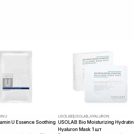
IN U
USOLAB
|
USOLAB_HYALURON
tamin U Essence Soothing
USOLAB Bio Moisturizing Hydrati
Hyaluron Mask 1 шт