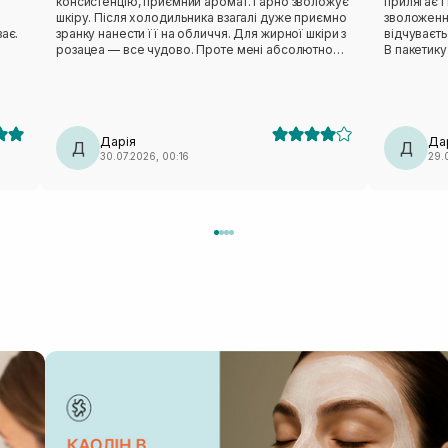
консистенцію, приємний аромат. Гарно зволожує
прилягає і ніку
шкіру. Після холодильника взагалі дуже приємно
зволоження
ає.
зранку нанести її на обличчя. Для жирної шкіри з
відчуваєт
розацеа — все чудово. Проте мені абсолютно
В пакетику
незручне лекало. Вона не сиділа нормально,
тіло зволожити пі
відтопирювалася, ще й сповзала. Також від цього
пакетик бе
бренду мала маску з чайним деревом — те саме:
педи. Такі маски завжди тримаю в холодильнику,
лекало максимально невдале. Тому я особисто
так більше п
вдруге не повторю (лише через лекало).
класна ма
Дарія
Да
Д
Д
30.07.2026, 00:16
29.