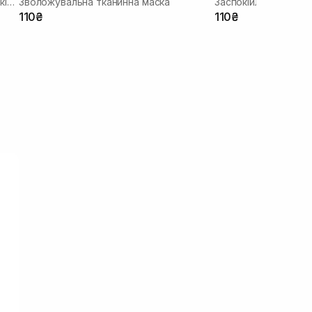
Зволожуюча тканинна маска зі заспокійливою та антивіковою дією
Зволожувальна тканинна маска
110₴
110₴