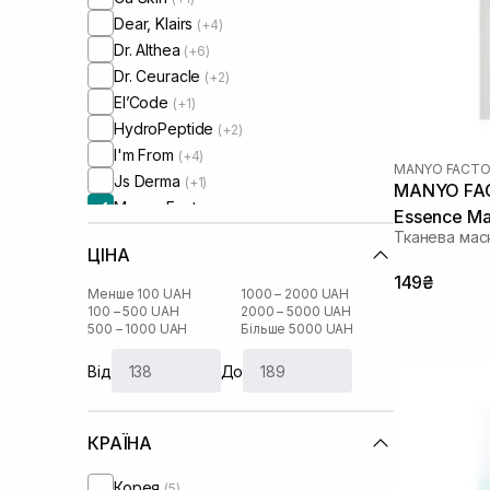
Dear, Klairs
(+4)
Dr. Althea
(+6)
Dr. Ceuracle
(+2)
El’Code
(+1)
HydroPeptide
(+2)
I'm From
(+4)
MANYO FACTO
Js Derma
(+1)
MANYO FAC
Manyo Factory
Essence Ma
Medicube
(+7)
Тканева мас
ЦІНА
Medik8
(+2)
149₴
Needly
(+4)
Менше 100 UAH
1000 – 2000 UAH
Numbuzin
100 – 500 UAH
2000 – 5000 UAH
(+2)
500 – 1000 UAH
Більше 5000 UAH
Patchology
(+3)
RARE Paris
(+9)
Від
До
Real Barrier
(+4)
Rejuran
(+3)
КРАЇНА
Rosy Drop
(+1)
Round Lab
(+5)
Корея
(5)