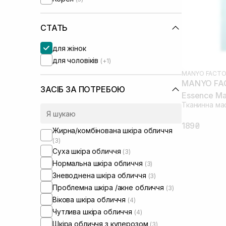
Skin1004
(+5)
UIQ
(+3)
Usolab
СТАТЬ
(+2)
VT Cosmetics
(+1)
для жінок
для чоловіків
(+1)
MANYO FACTO
MANYO FAC
ЗАСІБ ЗА ПОТРЕБОЮ
Essence Ma
Тканинна ма
189₴
Жирна/комбінована шкіра обличчя
(3)
Суха шкіра обличчя
(3)
Нормальна шкіра обличчя
(3)
Зневоднена шкіра обличчя
(3)
Проблемна шкіра /акне обличчя
(3)
Вікова шкіра обличчя
(4)
Чутлива шкіра обличчя
(4)
Шкіра обличчя з куперозом
(3)