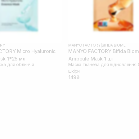
RY
MANYO FACTORY
|
BIFIDA BIOME
TORY Micro Hyaluronic
MANYO FACTORY Bifida Bio
sk 1*25 мл
Ampoule Mask 1 шт
ска для обличчя
Маска тканева для відновлення 
шкіри
149₴