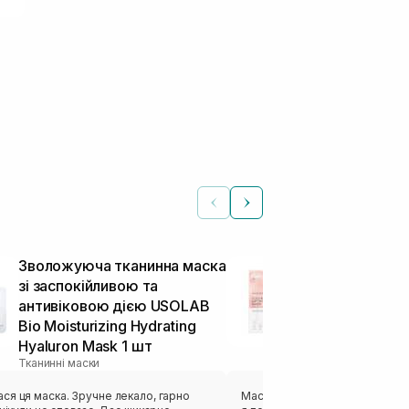
Зволожуюча тканинна маска
Ліфтинг мас
зі заспокійливою та
MEDICUBE Col
антивіковою дією USOLAB
Mask 27 г
Тканинні маски
Bio Moisturizing Hydrating
Hyaluron Mask 1 шт
Тканинні маски
ка. Зручне лекало, гарно
Маска відзначилась своєю кіль