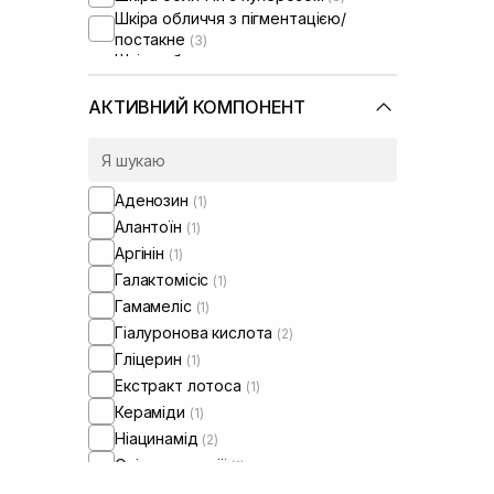
Шкіра обличчя з пігментацією/
постакне
(3)
Шкіра обличчя з розширеними
порами
(3)
Шкіра обличчя з порушеним
АКТИВНИЙ КОМПОНЕНТ
барʼєром
(4)
Шкіра обличчя з порушеним
мікробіомом
(3)
Аденозин
(1)
Алантоїн
(1)
Аргінін
(1)
Галактомісіс
(1)
Гамамеліс
(1)
Гіалуронова кислота
(2)
Гліцерин
(1)
Екстракт лотоса
(1)
Кераміди
(1)
Ніацинамід
(2)
Олія макадамії
(1)
Пантенол
(2)