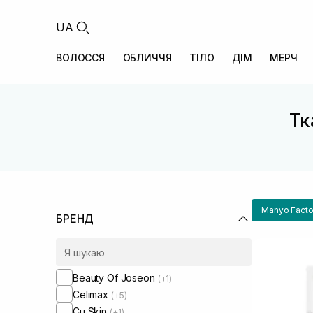
UA
ВОЛОССЯ
ОБЛИЧЧЯ
ТІЛО
ДІМ
МЕРЧ
Тк
Manyo Facto
БРЕНД
Beauty Of Joseon
(+1)
Celimax
(+5)
Cu Skin
(+1)