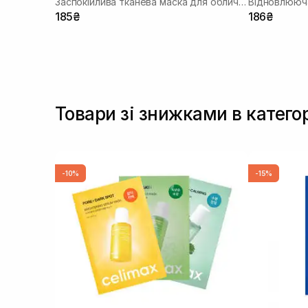
Заспокійлива тканева маска для обличчя
Відновлююча
185₴
186₴
Товари зі знижками в катего
-10%
-15%