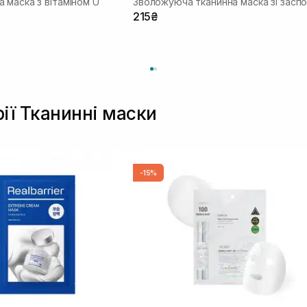
 маска з вітаміном U
215₴
рії Тканинні маски
-15%