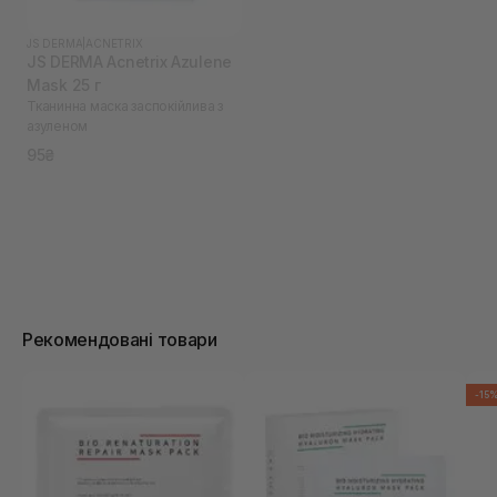
JS DERMA
|
ACNETRIX
JS DERMA Acnetrix Azulene
Mask 25 г
Тканинна маска заспокійлива з
азуленом
95₴
Рекомендовані товари
-15