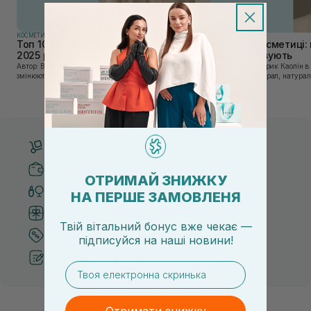
КОСМЕТИКА
КОСМЕТИКА
Топ 10 брендів доглядової косметики у
Каолін в косметиці: 
2025 році
використовують
Автор: Віка Нагорна У сучасному світі, де тренди
Автор: Юлія Цебрик Каолін в косметології – це
змінюються зі швидкістю світла, а ринок популярної
природний мінерал, натураль
косметики переповнений новими пропозиціями, вибір
безліч переваг для шкіри обл
засобу для себе стає справжнім викликом. 2025 р...
завдяки великій кількості ко
Безкоштовна доставка від 3000 UAH
Безпечні способи оплати
ОТРИМАЙ ЗНИЖКУ
Тільки оригінальна косметика
НА ПЕРШЕ ЗАМОВЛЕНЯ
Система бонусів та лояльності
Твій вітальний бонус вже чекає —
Кращі ціни та топ товари
підписуйся
на
наші новини!
Рекомендації від косметологів
email