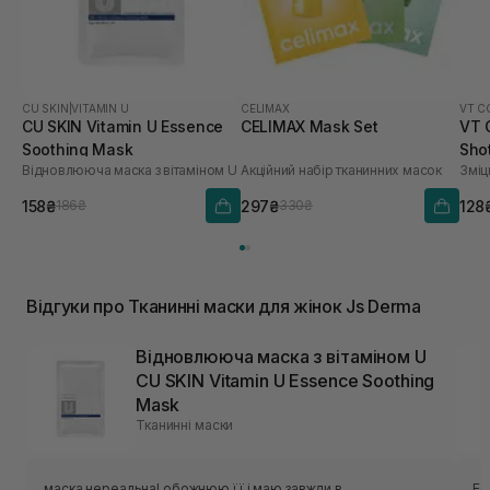
CU SKIN
|
VITAMIN U
CELIMAX
VT C
CU SKIN Vitamin U Essence
CELIMAX Mask Set
VT 
Soothing Mask
Sho
Відновлююча маска з вітаміном U
Акційний набір тканинних масок
Зміц
158₴
297₴
128
186₴
330₴
Відгуки про Тканинні маски для жінок Js Derma
Відновлююча маска з вітаміном U
CU SKIN Vitamin U Essence Soothing
Mask
Тканинні маски
маска нереальна! обожнюю її і маю завжди в
Ес