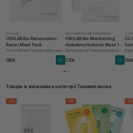
USOLAB
USOLAB
|
USOLAB_HYALURON
CU S
USOLAB Bio Renaturation
USOLAB Bio Moisturizing
CU 
Repair Mask Pack
Hydrating Hyaluron Mask 1
Soo
Заспокійлива тканева маска для обличчя
Зволожуюча тканинна маска зі заспокійливою та антивіковою дією
Відн
шт
185₴
215₴
158
Товари зі знижками в категорії Тканинні маски
-15%
-10%
-15