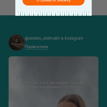
Отримати знижку
@sisters_stelmakh в Instagram
Підписатися