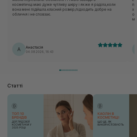
косметичці.маю дуже чутливу шкіру і як же я раділа,коли
приємн
вона мені підійшла.класний розмір,підходить добре на
хо
обличчя і не сповзає.
об
ме
нор
ць
лека
по
Анастасія
А
04.08.2026, 16:43
Статті