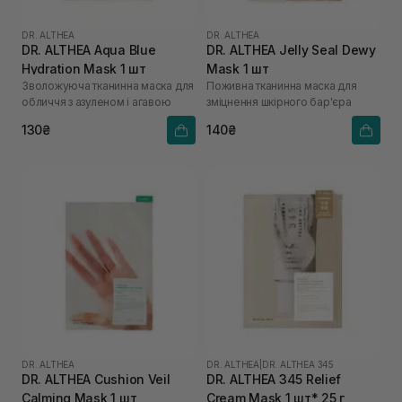
DR. ALTHEA
DR. ALTHEA
DR. ALTHEA Aqua Blue
DR. ALTHEA Jelly Seal Dewy
Hydration Mask 1 шт
Mask 1 шт
Зволожуюча тканинна маска для
Поживна тканинна маска для
обличчя з азуленом і агавою
зміцнення шкірного бар'єра
130₴
140₴
DR. ALTHEA
DR. ALTHEA
|
DR. ALTHEA 345
DR. ALTHEA Cushion Veil
DR. ALTHEA 345 Relief
Calming Mask 1 шт
Cream Mask 1 шт* 25 г