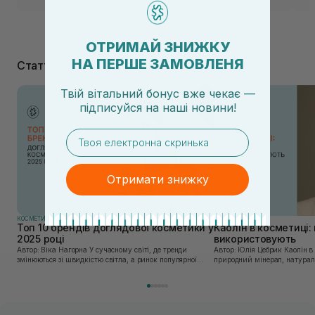
ОТРИМАЙ ЗНИЖКУ
НА ПЕРШЕ ЗАМОВЛЕНЯ
Статті
Твій вітальний бонус вже чекає —
підписуйся
на
наші новини!
email
Отримати знижку
КОСМЕТИКА
КОСМЕТИКА
Топ 10 брендів доглядової косметики у
Каолін в косметиці: 
2025 році
використовують
Автор: Віка Нагорна У сучасному світі, де тренди
Автор: Юлія Цебрик Каолін в косметології – це
змінюються зі швидкістю світла, а ринок популярної
природний мінерал, натураль
косметики переповнений новими пропозиціями, вибір
безліч переваг для шкіри обл
засобу для себе стає справжнім викликом. 2025 р...
завдяки великій кількості ко