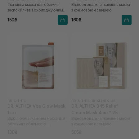
Тканинна маска для обличчя
Відновлювальна тканинна маска
заспокійлива з охолоджуючим
з кремовою есенцією
ефектом
150₴
160₴
DR. ALTHEA
DR. ALTHEA
|
DR. ALTHEA 345
DR. ALTHEA Vita Glow Mask
DR. ALTHEA 345 Relief
1 шт
Cream Mask 4 шт* 25 г
Відбілююча тканинна маска для
Відновлювальна тканинна маска
обличчя з обліпихою і
з кремовою есенцією
ніацинамідом
130₴
505₴