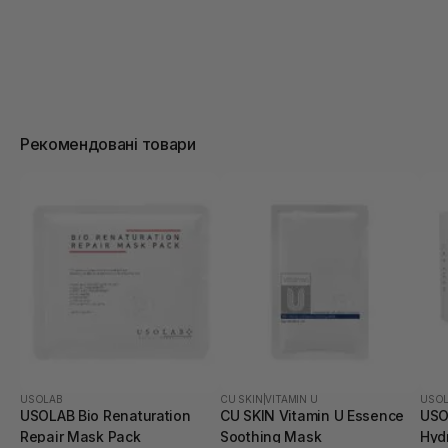
Рекомендовані товари
USOLAB
CU SKIN
|
VITAMIN U
USO
USOLAB Bio Renaturation
CU SKIN Vitamin U Essence
USO
Repair Mask Pack
Soothing Mask
Hyd