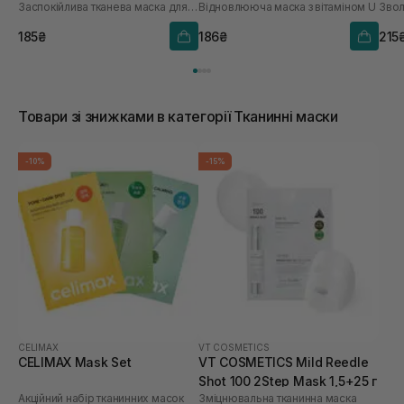
Заспокійлива тканева маска для обличчя
Відновлююча маска з вітаміном U
шт
185₴
186₴
215
Товари зі знижками в категорії Тканинні маски
-10%
-15%
CELIMAX
VT COSMETICS
CELIMAX Mask Set
VT COSMETICS Mild Reedle
Shot 100 2Step Mask 1,5+25 г
Акційний набір тканинних масок
Зміцнювальна тканинна маска