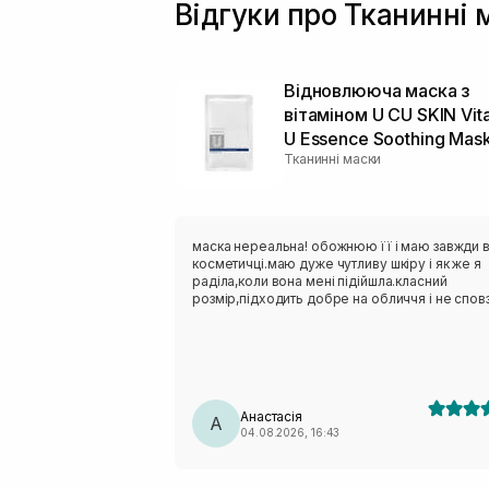
Відгуки про Тканинні 
Відновлююча маска з
вітаміном U CU SKIN Vit
U Essence Soothing Mas
Тканинні маски
маска нереальна! обожнюю її і маю завжди 
косметичці.маю дуже чутливу шкіру і як же я
раділа,коли вона мені підійшла.класний
розмір,підходить добре на обличчя і не сповз
Анастасія
А
04.08.2026, 16:43