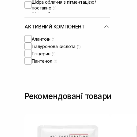
Шкіра обличчя з пігментацією/
постакне
(1)
Шкіра обличчя з розширеними
порами
(1)
Шкіра обличчя з порушеним
АКТИВНИЙ КОМПОНЕНТ
барʼєром
(1)
Шкіра обличчя з порушеним
Алантоїн
(1)
мікробіомом
(1)
Гіалуронова кислота
(1)
Гліцерин
(1)
Пантенол
(1)
Рекомендовані товари