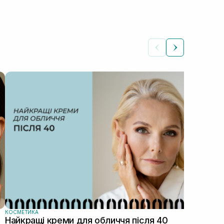
КОС
Як
Автор: Ілона Сич
зас
прав
пі...
КОСМЕТИКА
Найкращі креми для обличчя після 40