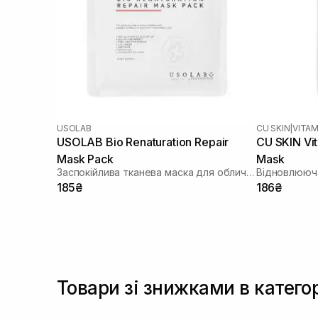
USOLAB
CU SKIN
|
VITAM
USOLAB Bio Renaturation Repair
CU SKIN Vi
Mask Pack
Mask
Заспокійлива тканева маска для обличчя
Відновлююча
185₴
186₴
Товари зі знижками в катего