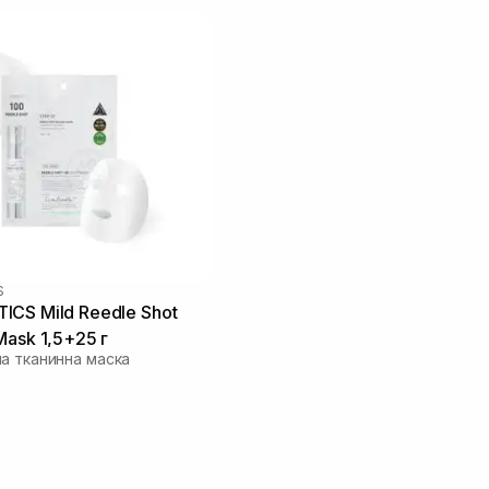
S
CS Mild Reedle Shot
Mask 1,5+25 г
а тканинна маска