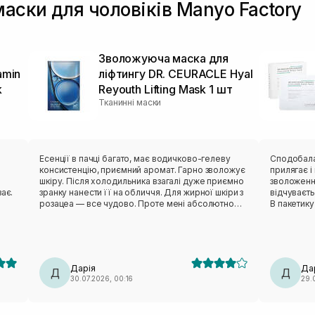
маски для чоловіків Manyo Factory
Зволожуюча маска для
amin
ліфтингу DR. CEURACLE Hyal
k
Reyouth Lifting Mask 1 шт
Тканинні маски
в
Есенції в пачці багато, має водичково-гелеву
Сподобалася ця мас
консистенцію, приємний аромат. Гарно зволожує
прилягає і ніку
шкіру. Після холодильника взагалі дуже приємно
зволоження
ає.
зранку нанести її на обличчя. Для жирної шкіри з
відчуваєт
розацеа — все чудово. Проте мені абсолютно
В пакетику
незручне лекало. Вона не сиділа нормально,
тіло зволожити пі
відтопирювалася, ще й сповзала. Також від цього
пакетик бе
бренду мала маску з чайним деревом — те саме:
педи. Такі маски завжди тримаю в холодильнику,
лекало максимально невдале. Тому я особисто
так більше п
вдруге не повторю (лише через лекало).
класна ма
Дарія
Да
Д
Д
30.07.2026, 00:16
29.