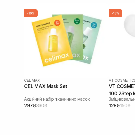
-10%
-15%
CELIMAX
VT COSMETIC
CELIMAX Mask Set
VT COSMETI
100 2Step 
Акційний набір тканинних масок
Зміцнювальн
297₴
330₴
128₴
150₴