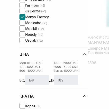
I'm From
(+2)
Js Derma
(+1)
Manyo Factory
Medicube
(+1)
Medik8
(+2)
Needly
(+2)
MANYO FACTO
Usolab
(+2)
MANYO FAC
Essence Ma
Тканинна ма
ЦІНА
189₴
Менше 100 UAH
1000 – 2000 UAH
100 – 500 UAH
2000 – 5000 UAH
500 – 1000 UAH
Більше 5000 UAH
Від
До
КРАЇНА
Корея
(1)