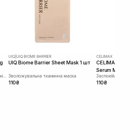
UIQ
|
UIQ BIOME BARRIER
CELIMAX
ng
UIQ Biome Barrier Sheet Mask 1 шт
CELIMAX The Real
Serum Mask 1 шт
Зволожуюча тканинна маска зі заспокійливою та антивіковою дією
Зволожувальна тканинна маска
110₴
110₴