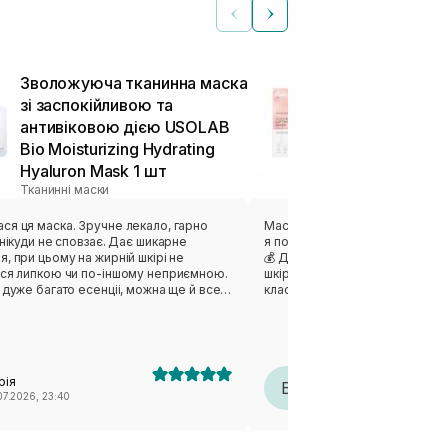
Зволожуюча тканинна маска
Ліфтинг мас
зі заспокійливою та
MEDICUBE Col
антивіковою дією USOLAB
Mask 27 г
Тканинні маски
Bio Moisturizing Hydrating
Hyaluron Mask 1 шт
Тканинні маски
ка. Зручне лекало, гарно
Маска відзначилась своєю кіль
ди не сповзає. Дає шикарне
я потім перелила і використов
, при цьому на жирній шкірі не
💰 Дуже комфортний гель, як
ься липкою чи по-іншому неприємною.
шкіру без відчуття липкості. Г
 дуже багато есенціі, можна ще й все
класний пламп-ефект на шкірі 
сля душу. Ну або вкинути в
та чудовий релакс. ❤️‍🔥 Саме л
зворсові спонжі і отримати готові
трошки великим, довелось дещ
було зручно загорнути маску, 
одобається результат. Загалом
вартий уваги.
ска, рекомендую.
рія
Елена Барановська
Е
07.2026, 23:40
26.07.2026, 22:23