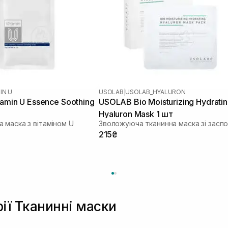
IN U
USOLAB
|
USOLAB_HYALURON
tamin U Essence Soothing
USOLAB Bio Moisturizing Hydrati
Hyaluron Mask 1 шт
 маска з вітаміном U
215₴
рії Тканинні маски