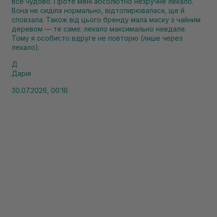
все чудово. Проте мені абсолютно незручне лекало.
Вона не сиділа нормально, відтопирювалася, ще й
сповзала. Також від цього бренду мала маску з чайним
деревом — те саме: лекало максимально невдале.
Тому я особисто вдруге не повторю (лише через
лекало).
Д
Дарія
30.07.2026, 00:16