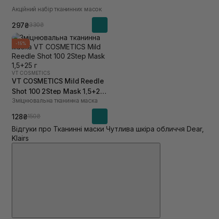
Акційний набір тканинних масок
297₴
330₴
-15%
VT COSMETICS
VT COSMETICS Mild Reedle
Shot 100 2Step Mask 1,5+25
Зміцнювальна тканинна маска
г
128₴
150₴
Відгуки про Тканинні маски Чутлива шкіра обличчя Dear,
Klairs