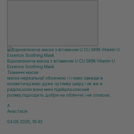
Відновлююча маска з вітаміном U CU SKIN Vitamin U
Essence Soothing Mask
Тканинні маски
маска нереальна! обожнюю її і маю завжди в
косметичці.маю дуже чутливу шкіру і як же я
раділа,коли вона мені підійшла.класний
розмір,підходить добре на обличчя і не сповзає.
А
Анастасія
04.08.2026, 16:43