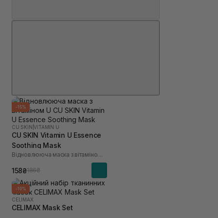
-15%
CU SKIN
|
VITAMIN U
CU SKIN Vitamin U Essence
Soothing Mask
Відновлююча маска з вітаміном U
158₴
186₴
-10%
CELIMAX
CELIMAX Mask Set