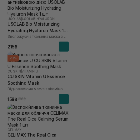
USOLAB
|
USOLAB_HYALURON
USOLAB Bio Moisturizing
Hydrating Hyaluron Mask 1
Зволожуюча тканинна маска зі заспокійливою та антивіковою дією
шт
215₴
-15%
CU SKIN
|
VITAMIN U
CU SKIN Vitamin U Essence
Soothing Mask
Відновлююча маска з вітаміном U
158₴
186₴
CELIMAX
CELIMAX The Real Cica