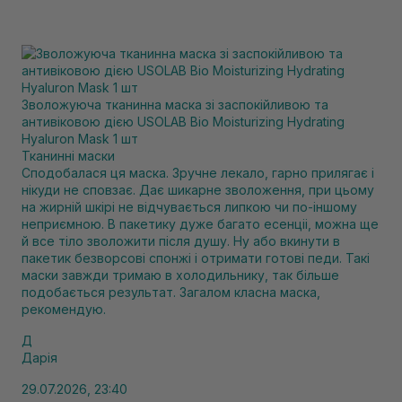
Зволожуюча тканинна маска зі заспокійливою та
антивіковою дією USOLAB Bio Moisturizing Hydrating
Hyaluron Mask 1 шт
Тканинні маски
Сподобалася ця маска. Зручне лекало, гарно прилягає і
нікуди не сповзає. Дає шикарне зволоження, при цьому
на жирній шкірі не відчувається липкою чи по-іншому
неприємною. В пакетику дуже багато есенціі, можна ще
й все тіло зволожити після душу. Ну або вкинути в
пакетик безворсові спонжі і отримати готові педи. Такі
маски завжди тримаю в холодильнику, так більше
подобається результат. Загалом класна маска,
рекомендую.
Д
Дарія
29.07.2026, 23:40