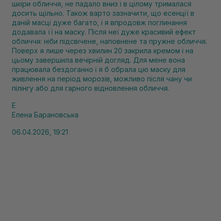
шкіри обличчя, не падало вниз і в цілому трималася
досить щільно. Також варто зазначити, що есенції в
даній масці дуже багато, і я впродовж поглинання
додавала її на маску. Після неї дуже красивий ефект
обличчя: ніби підсвічене, наповнене та пружне обличчя.
Поверх я лише через хвилин 20 закрила кремом і на
цьому завершила вечірній догляд. Для мене вона
працювала бездоганно і я б обрала цю маску для
живлення на період морозів, можливо після чану чи
пілінгу або для гарного відновлення обличчя.
Е
Елена Барановська
06.04.2026, 19:21