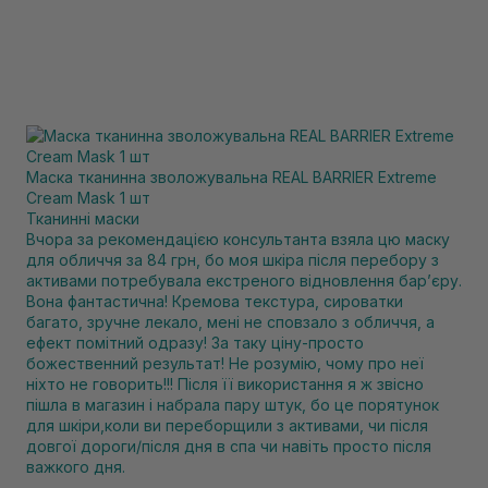
Маска тканинна зволожувальна REAL BARRIER Extreme
Cream Mask 1 шт
Тканинні маски
Вчора за рекомендацією консультанта взяла цю маску
для обличчя за 84 грн, бо моя шкіра після перебору з
активами потребувала екстреного відновлення барʼєру.
Вона фантастична! Кремова текстура, сироватки
багато, зручне лекало, мені не сповзало з обличчя, а
ефект помітний одразу! За таку ціну-просто
божественний результат! Не розумію, чому про неї
ніхто не говорить!!! Після її використання я ж звісно
пішла в магазин і набрала пару штук, бо це порятунок
для шкіри,коли ви переборщили з активами, чи після
довгої дороги/після дня в спа чи навіть просто після
важкого дня.