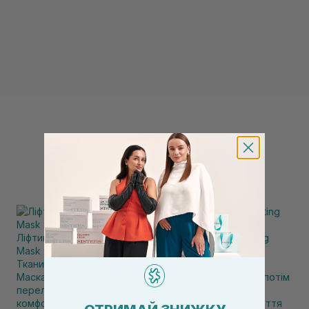
Ліфтинг маска з колагеном MEDICUBE Collagen Lifting
Mask 27 г
Тканинні маски
Маска відзначилась своєю кількістю есенції, яку я потім
перелила і використовувала, як серум 😅💰 Дуже
комфортний гель, який наровнював шкіру без відчуття