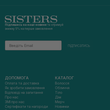
Підпишись на наші новини
та отримуй
знижку 5% на перше замовлення
Email
підписатись
ДОПОМОГА
КАТАЛОГ
Оплата та доставка
Волосся
Як зробити замовлення
Обличчя
Відповіді на запитання
Тіло
Про нас
Дім
ЗМІ про нас
Мерч
Сертифікати та нагороди
Новинки