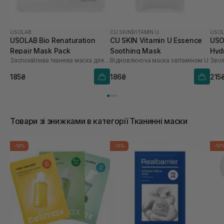
USOLAB
CU SKIN
|
VITAMIN U
USO
USOLAB Bio Renaturation
CU SKIN Vitamin U Essence
USO
Repair Mask Pack
Soothing Mask
Hyd
Заспокійлива тканева маска для обличчя
Відновлююча маска з вітаміном U
шт
185₴
186₴
215
Товари зі знижками в категорії Тканинні маски
-10%
-15%
-15