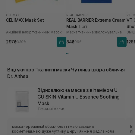
CELIMAX
REAL BARRIER
VT C
CELIMAX Mask Set
REAL BARRIER Extreme Cream
VT 
Mask 1 шт
Sho
Акційний набір тканинних масок
Маска тканинна зволожувальна
Зміц
297₴
84₴
128
330₴
99₴
Відгуки про Тканинні маски Чутлива шкіра обличчя
Dr. Althea
Відновлююча маска з вітаміном U
CU SKIN Vitamin U Essence Soothing
Mask
Тканинні маски
маска нереальна! обожнюю її і маю завжди в
Ес
косметичці.маю дуже чутливу шкіру і як же я раділа,коли
приємн