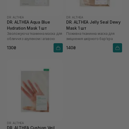
DR. ALTHEA
DR. ALTHEA
DR. ALTHEA Aqua Blue
DR. ALTHEA Jelly Seal Dewy
Hydration Mask 1 шт
Mask 1 шт
Зволожуюча тканинна маска для
Поживна тканинна маска для
обличчя з азуленом і агавою
зміцнення шкірного бар'єра
130₴
140₴
DR. ALTHEA
DR. ALTHEA Cushion Veil