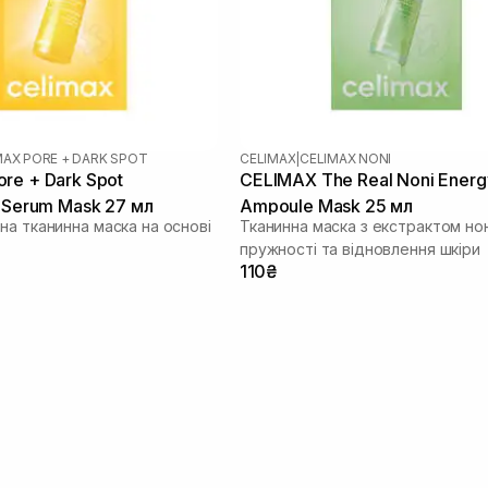
MAX PORE + DARK SPOT
CELIMAX
|
CELIMAX NONI
re + Dark Spot
CELIMAX The Real Noni Energ
g Serum Mask 27 мл
Ampoule Mask 25 мл
на тканинна маска на основі
Тканинна маска з екстрактом нон
пружності та відновлення шкіри
110₴