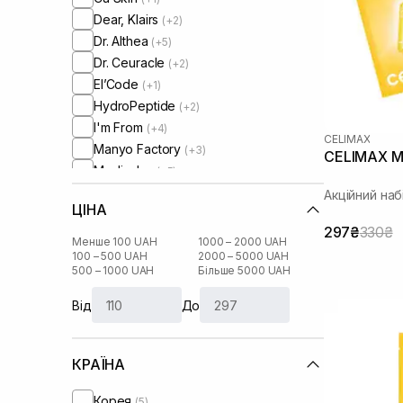
Dear, Klairs
(+2)
Dr. Althea
(+5)
Dr. Ceuracle
(+2)
El’Code
(+1)
HydroPeptide
(+2)
I'm From
(+4)
CELIMAX
Manyo Factory
(+3)
CELIMAX M
Medicube
(+5)
Medik8
(+2)
Акційний наб
ЦІНА
Needly
(+4)
297₴
330₴
Numbuzin
(+2)
Менше 100 UAH
1000 – 2000 UAH
Patchology
100 – 500 UAH
2000 – 5000 UAH
(+3)
500 – 1000 UAH
Більше 5000 UAH
RARE Paris
(+7)
Real Barrier
(+3)
Від
До
Rejuran
(+3)
Rosy Drop
(+1)
КРАЇНА
Round Lab
(+5)
Skin1004
(+5)
Корея
(5)