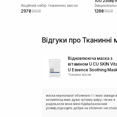
100 2Step 
Акційний набір тканинних масок
Зміцнювальн
297₴
330₴
128₴
150₴
Відгуки про Тканинні 
Відновлююча маска з
вітаміном U CU SKIN Vit
U Essence Soothing Mas
Тканинні маски
маска нереальна! обожнюю її і маю завжди 
косметичці.маю дуже чутливу шкіру і як же я
раділа,коли вона мені підійшла.класний
розмір,підходить добре на обличчя і не сповз