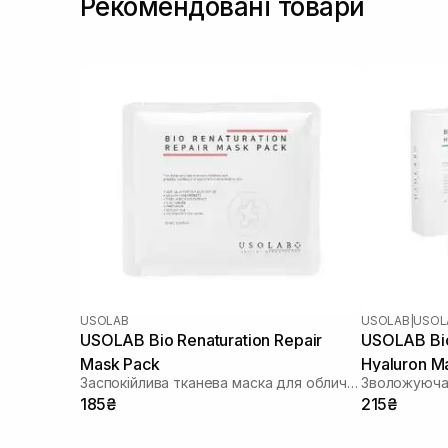
Рекомендовані товари
USOLAB
USOLAB
|
USOL
USOLAB Bio Renaturation Repair
USOLAB Bio
Mask Pack
Hyaluron M
Заспокійлива тканева маска для обличчя
185₴
215₴