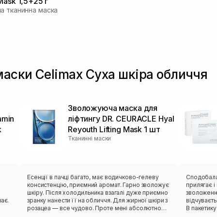
Mask 1,5+25 г
а тканинна маска
маски Celimax Суха шкіра обличчя
Зволожуюча маска для
amin
ліфтингу DR. CEURACLE Hyal
k
Reyouth Lifting Mask 1 шт
Тканинні маски
в
Есенції в пачці багато, має водичково-гелеву
Сподобалася ця мас
консистенцію, приємний аромат. Гарно зволожує
прилягає і ніку
шкіру. Після холодильника взагалі дуже приємно
зволоження
ає.
зранку нанести її на обличчя. Для жирної шкіри з
відчуваєт
розацеа — все чудово. Проте мені абсолютно
В пакетику
незручне лекало. Вона не сиділа нормально,
тіло зволожити пі