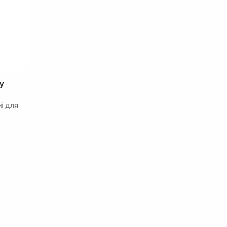
y
і для