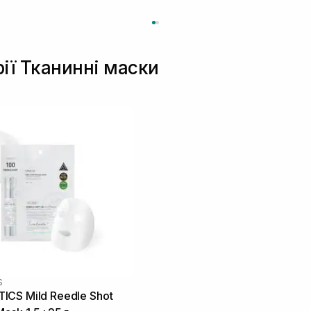
рії Тканинні маски
S
CS Mild Reedle Shot