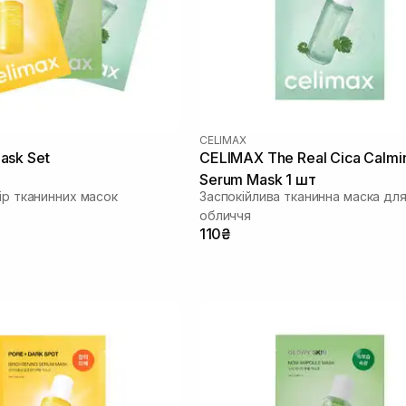
CELIMAX
ask Set
CELIMAX The Real Cica Calmi
Serum Mask 1 шт
ір тканинних масок
Заспокійлива тканинна маска дл
обличчя
110₴