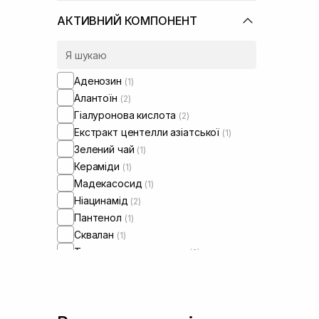
АКТИВНИЙ КОМПОНЕНТ
Аденозин
(1)
Алантоїн
(2)
Гіалуронова кислота
(2)
Екстракт центелли азіатської
(1)
Зелений чай
(1)
Кераміди
(1)
Мадекасосид
(1)
Ніацинамід
(2)
Пантенол
(1)
Сквалан
(1)
Транексамова кислота
(2)