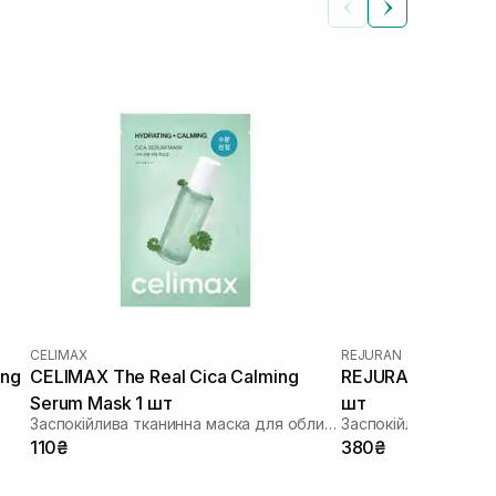
CELIMAX
REJURAN
ing
CELIMAX The Real Cica Calming
REJURAN Recover 
Serum Mask 1 шт
шт
Заспокійлива тканинна маска для обличчя
110₴
380₴