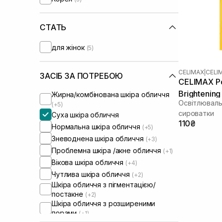
UIQ
(+1)
Usolab
(+2)
VT Cosmetics
СТАТЬ
(+1)
для жінок
(5)
CELIMAX
|
CELI
ЗАСІБ ЗА ПОТРЕБОЮ
CELIMAX Po
Brightenin
Жирна/комбінована шкіра обличчя
Освітлюваль
(+5)
сироватки
Суха шкіра обличчя
110₴
Нормальна шкіра обличчя
(+5)
Зневоднена шкіра обличчя
(+3)
Проблемна шкіра /акне обличчя
(+1)
Вікова шкіра обличчя
(+4)
Чутлива шкіра обличчя
(+2)
Шкіра обличчя з пігментацією/
постакне
(+2)
Шкіра обличчя з розширеними
порами
(+1)