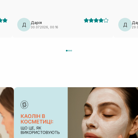
відтопирювалася, ще й сповзала. Також від цього
пакетик бе
бренду мала маску з чайним деревом — те саме:
педи. Такі маски завжди тримаю в холодильнику,
лекало максимально невдале. Тому я особисто
так більше п
вдруге не повторю (лише через лекало).
класна ма
Дарія
Да
Д
Д
30.07.2026, 00:16
29.