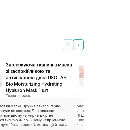
Зволожуюча тканинна маска
Ліфтинг мас
зі заспокійливою та
MEDICUBE Col
антивіковою дією USOLAB
Mask 27 г
Тканинні маски
Bio Moisturizing Hydrating
Hyaluron Mask 1 шт
Тканинні маски
ка. Зручне лекало, гарно
Маска відзначилась своєю кіль
ди не сповзає. Дає шикарне
я потім перелила і використов
, при цьому на жирній шкірі не
💰 Дуже комфортний гель, як
ься липкою чи по-іншому неприємною.
шкіру без відчуття липкості. Г
 дуже багато есенціі, можна ще й все
класний пламп-ефект на шкірі 
сля душу. Ну або вкинути в
та чудовий релакс. ❤️‍🔥 Саме л