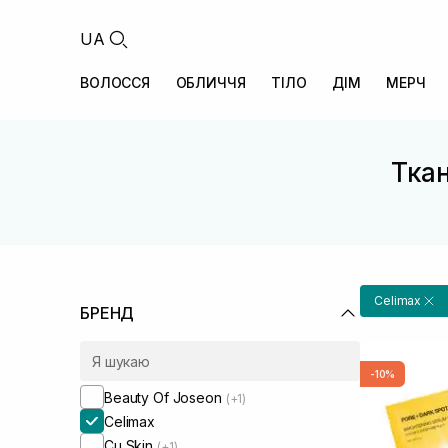
UA
ВОЛОССЯ
ОБЛИЧЧЯ
ТІЛО
ДІМ
МЕРЧ
Ткан
Celimax
БРЕНД
-10%
Beauty Of Joseon
(+1)
Celimax
Cu Skin
(+1)