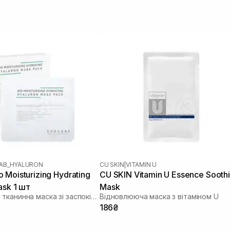
AB_HYALURON
CU SKIN
|
VITAMIN U
 Moisturizing Hydrating
CU SKIN Vitamin U Essence Sooth
ask 1 шт
Mask
Зволожуюча тканинна маска зі заспокійливою та антивіковою дією
Відновлююча маска з вітаміном U
186₴