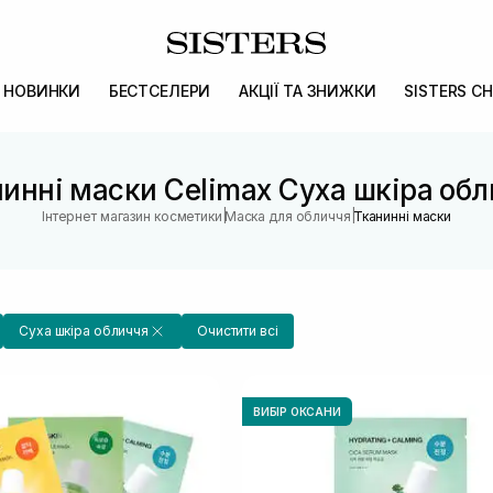
НОВИНКИ
БЕСТСЕЛЕРИ
АКЦІЇ ТА ЗНИЖКИ
SISTERS CH
инні маски Celimax Суха шкіра об
|
|
Інтернет магазин косметики
Маска для обличчя
Тканинні маски
Суха шкіра обличчя
Очистити всі
ВИБІР ОКСАНИ