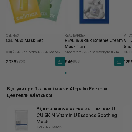
CELIMAX
REAL BARRIER
VT C
CELIMAX Mask Set
REAL BARRIER Extreme Cream
VT 
Mask 1 шт
Sho
Акційний набір тканинних масок
Маска тканинна зволожувальна
Зміц
297₴
84₴
128
330₴
99₴
Відгуки про Тканинні маски Atopalm Екстракт
центелли азіатської
Відновлююча маска з вітаміном U
CU SKIN Vitamin U Essence Soothing
Mask
Тканинні маски