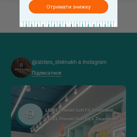
Отримати знижку
@sisters_stelmakh в Instagram
Підписатися