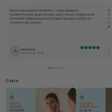
маска нереальна! обожнюю її і маю завжди в
Ес
косметичці.маю дуже чутливу шкіру і як же я раділа,коли
приємн
вона мені підійшла.класний розмір,підходить добре на
хо
обличчя і не сповзає.
об
ме
нор
ць
лека
по
Анастасія
А
04.08.2026, 16:43
Статті