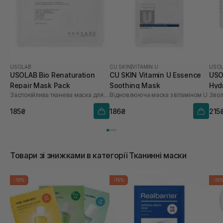
USOLAB
CU SKIN
|
VITAMIN U
USO
USOLAB Bio Renaturation
CU SKIN Vitamin U Essence
USO
Repair Mask Pack
Soothing Mask
Hyd
Заспокійлива тканева маска для обличчя
Відновлююча маска з вітаміном U
шт
185₴
186₴
215
Товари зі знижками в категорії Тканинні маски
-10%
-15%
-15