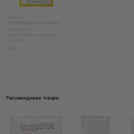
ATOPALM
ATOPALM Wild Kitty Mask
Pack Kids 15 г
Маска тканинна розгладжуюча
для дітей
86₴
Рекомендовані товари