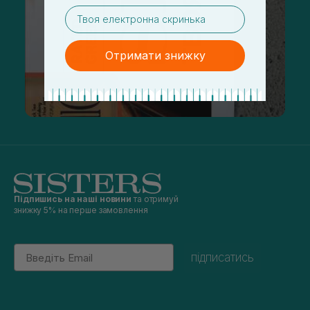
email
Отримати знижку
Підпишись на наші новини
та отримуй
знижку 5% на перше замовлення
Email
підписатись