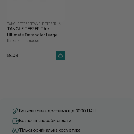
TANGLE TEEZER
|
TANGLE TEEZER LARGE
TANGLE TEEZER The
Ultimate Detangler Large
Щітка для волосся
Black Gloss
840₴
Безкоштовна доставка від 3000 UAH
Безпечні способи оплати
Тільки оригінальна косметика