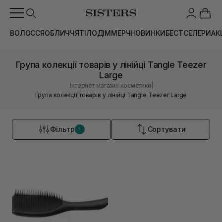
ВОЛОССЯ
ОБЛИЧЧЯ
ТІЛО
ДІМ
МЕРЧ
НОВИНКИ
БЕСТСЕЛЕРИ
АК
Група колекції товарів у лінійці Tangle Teezer
Large
|
Інтернет магазин косметики
Група колекції товарів у лінійці Tangle Teezer Large
Фільтр
Сортувати
1