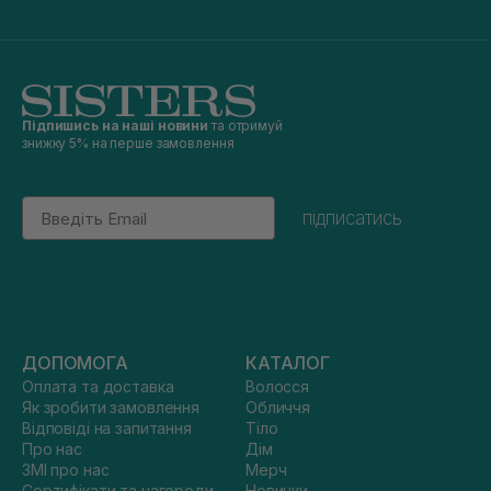
Підпишись на наші новини
та отримуй
знижку 5% на перше замовлення
Email
підписатись
ДОПОМОГА
КАТАЛОГ
Оплата та доставка
Волосся
Як зробити замовлення
Обличчя
Відповіді на запитання
Тіло
Про нас
Дім
ЗМІ про нас
Мерч
Сертифікати та нагороди
Новинки