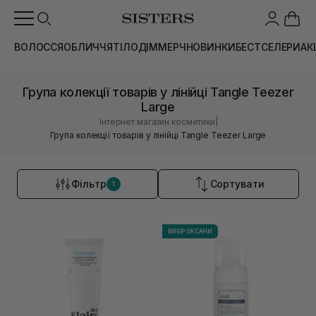
ВОЛОССЯ
ОБЛИЧЧЯ
ТІЛО
ДІМ
МЕРЧ
НОВИНКИ
БЕСТСЕЛЕРИ
АК
Група колекції товарів у лінійці Tangle Teezer
Large
|
Інтернет магазин косметики
Група колекції товарів у лінійці Tangle Teezer Large
Фільтр
Сортувати
1
ВИБІР ОКСАНИ