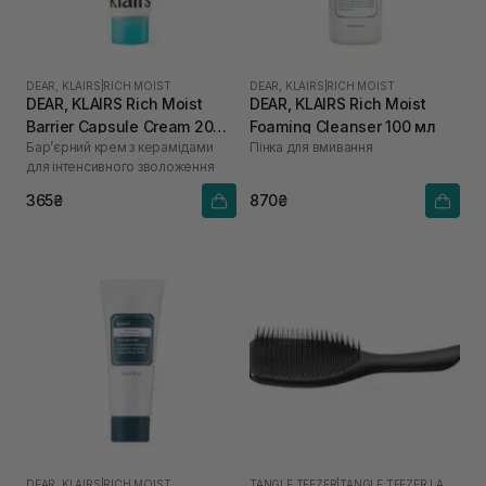
DEAR, KLAIRS
|
RICH MOIST
DEAR, KLAIRS
|
RICH MOIST
DEAR, KLAIRS Rich Moist
DEAR, KLAIRS Rich Moist
Barrier Capsule Cream 20
Foaming Cleanser 100 мл
Бар’єрний крем з керамідами
Пінка для вмивання
мл
для інтенсивного зволоження
365₴
870₴
DEAR, KLAIRS
|
RICH MOIST
TANGLE TEEZER
|
TANGLE TEEZER LARGE