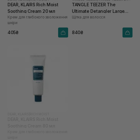
DEAR, KLAIRS Rich Moist
TANGLE TEEZER The
Soothing Cream 20 мл
Ultimate Detangler Large
Крем для глибокого зволоження
Щітка для волосся
Black Gloss
шкіри
405₴
840₴
DEAR, KLAIRS
|
RICH MOIST
DEAR, KLAIRS Rich Moist
Soothing Cream 80 мл
Крем для глибокого зволоження
шкіри