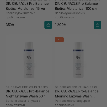
DR. CEURACLE Pro Balance
DR. CEURACLE Pro Balance
Biotics Moisturizer 15 мл
Biotics Moisturizer 100 мл
Зволожуючий крем з
Зволожуючий крем з
пробіотиками
пробіотиками
350₴
1 200₴
-32%
DR. CEURACLE
|
DR. CEURACLE PRO BALANCE
DR. CEURACLE
|
DR. CEURACLE PRO BALANCE
DR. CEURACLE Pro-Balance
DR. CEURACLE Pro-Balance
Night Enzyme Wash 50 г
Morning Enzyme Wash
Вечірня ензимна пудра з
Ранкова ензимна пудра з
(термін до 01.27р.) 50 г
пробіотиками
пробіотиками