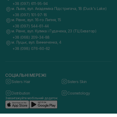
+38 (097) 611-95-94
м. Львів, вул. Академіка Підстригача, 1В (Duck's Lake)
+38 (097) 101-97-16
м. Рівне, вул. 16-го Липня, 15
+38 (097) 544-61-44
м. Рівне, вул. Кулика і Гудачека, 23 (ТЦ Екватор)
+38 (068) 209-34-88
м. Луцьк, вул. Винниченка, 4
+38 (098) 076-60-62
СОЦІАЛЬНІ МЕРЕЖІ
Sisters Hair
Sisters Skin
Distribution
Cosmetology
Завантажуйте мобільний додаток