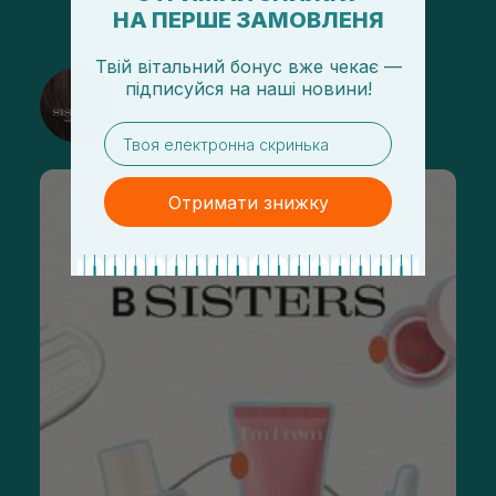
НА ПЕРШЕ ЗАМОВЛЕНЯ
Твій вітальний бонус вже чекає —
@sisters_stelmakh в Instagram
підписуйся
на
наші новини!
Підписатися
email
Отримати знижку