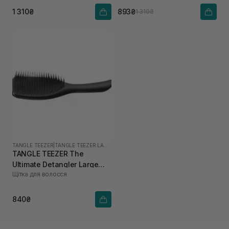
1 310₴
893₴
1 310₴
TANGLE TEEZER
|
TANGLE TEEZER LARGE
TANGLE TEEZER The
Ultimate Detangler Large
Щітка для волосся
Black Gloss
840₴