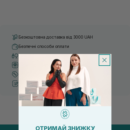
Безкоштовна доставка від 3000 UAH
Безпечні способи оплати
Тільки оригінальна косметика
Система бонусів та лояльності
Кращі ціни та топ товари
Рекомендації від косметологів
ОТРИМАЙ ЗНИЖКУ