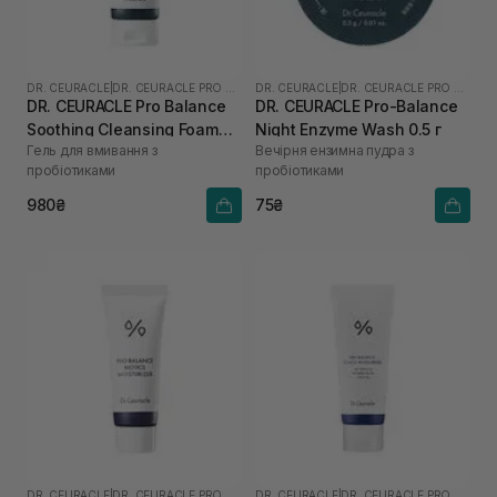
DR. CEURACLE
|
DR. CEURACLE PRO BALANCE
DR. CEURACLE
|
DR. CEURACLE PRO BALANCE
DR. CEURACLE Pro Balance
DR. CEURACLE Pro-Balance
Soothing Cleansing Foam
Night Enzyme Wash 0.5 г
Гель для вмивання з
Вечірня ензимна пудра з
150 мл
пробіотиками
пробіотиками
980₴
75₴
DR. CEURACLE
|
DR. CEURACLE PRO BALANCE
DR. CEURACLE
|
DR. CEURACLE PRO BALANCE