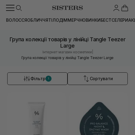
ВОЛОССЯ
ОБЛИЧЧЯ
ТІЛО
ДІМ
МЕРЧ
НОВИНКИ
БЕСТСЕЛЕРИ
АК
Група колекції товарів у лінійці Tangle Teezer
Large
|
Інтернет магазин косметики
Група колекції товарів у лінійці Tangle Teezer Large
Фільтр
Сортувати
1