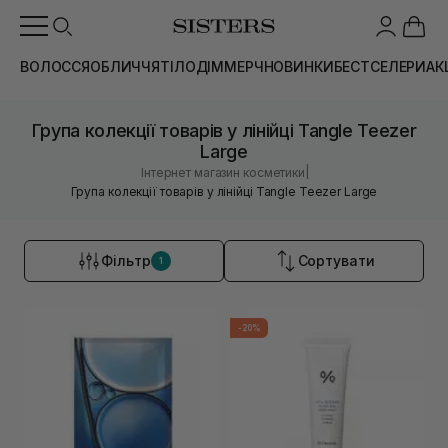
ВОЛОССЯ
ОБЛИЧЧЯ
ТІЛО
ДІМ
МЕРЧ
НОВИНКИ
БЕСТСЕЛЕРИ
АК
Група колекції товарів у лінійці Tangle Teezer
Large
|
Інтернет магазин косметики
Група колекції товарів у лінійці Tangle Teezer Large
Фільтр
Сортувати
1
-20%