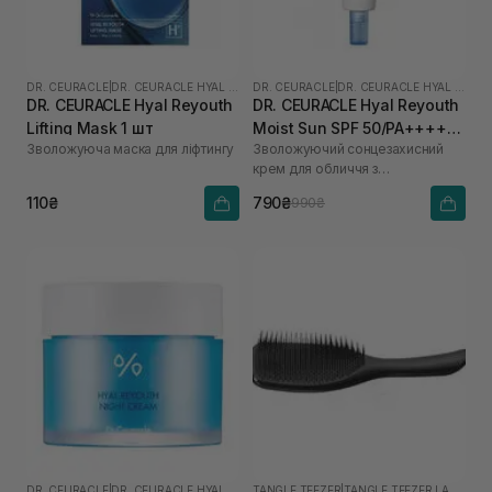
DR. CEURACLE
|
DR. CEURACLE HYAL REYOUTH
DR. CEURACLE
|
DR. CEURACLE HYAL REYOUTH
DR. CEURACLE Hyal Reyouth
DR. CEURACLE Hyal Reyouth
Lifting Mask 1 шт
Moist Sun SPF 50/PA++++
Зволожуюча маска для ліфтингу
Зволожуючий сонцезахисний
50 мл
крем для обличчя з
гіалуроновою кислотою
110₴
790₴
990₴
DR. CEURACLE
|
DR. CEURACLE HYAL REYOUTH
TANGLE TEEZER
|
TANGLE TEEZER LARGE