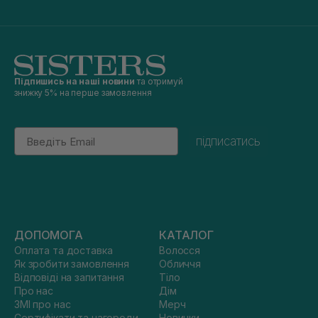
Підпишись на наші новини
та отримуй
знижку 5% на перше замовлення
Email
підписатись
ДОПОМОГА
КАТАЛОГ
Оплата та доставка
Волосся
Як зробити замовлення
Обличчя
Відповіді на запитання
Тіло
Про нас
Дім
ЗМІ про нас
Мерч
Сертифікати та нагороди
Новинки