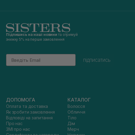
Підпишись на наші новини
та отримуй
знижку 5% на перше замовлення
Email
підписатись
ДОПОМОГА
КАТАЛОГ
Оплата та доставка
Волосся
Як зробити замовлення
Обличчя
Відповіді на запитання
Тіло
Про нас
Дім
ЗМІ про нас
Мерч
Сертифікати та нагороди
Новинки