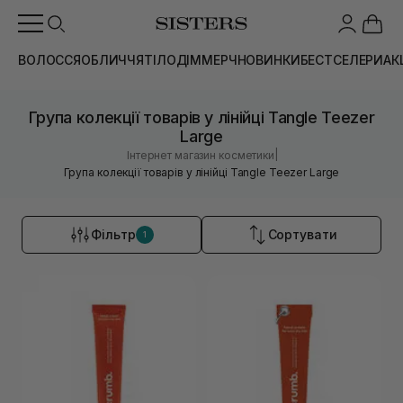
ВОЛОССЯ
ОБЛИЧЧЯ
ТІЛО
ДІМ
МЕРЧ
НОВИНКИ
БЕСТСЕЛЕРИ
АК
Група колекції товарів у лінійці Tangle Teezer
Large
|
Інтернет магазин косметики
Група колекції товарів у лінійці Tangle Teezer Large
Фільтр
Сортувати
1