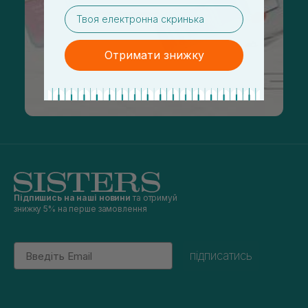
email
Отримати знижку
Підпишись на наші новини
та отримуй
знижку 5% на перше замовлення
Email
підписатись