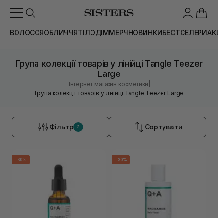
ВОЛОССЯ
ОБЛИЧЧЯ
ТІЛО
ДІМ
МЕРЧ
НОВИНКИ
БЕСТСЕЛЕРИ
АК
Група колекції товарів у лінійці Tangle Teezer
Large
|
Інтернет магазин косметики
Група колекції товарів у лінійці Tangle Teezer Large
Фільтр
Сортувати
2
-30%
-30%