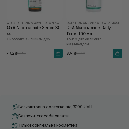
QUESTION AND ANSWER
|
Q+A NIACINAMIDE
QUESTION AND ANSWER
|
Q+A NIACINAMIDE
Q+A Niacinamide Serum 30
Q+A Niacinamide Daily
мл
Toner 100 мл
Сироватка з ніацинамідом
Тонер для обличчя з
ніацинамідом
402₴
374₴
574₴
534₴
Безкоштовна доставка від 3000 UAH
Безпечні способи оплати
Тільки оригінальна косметика