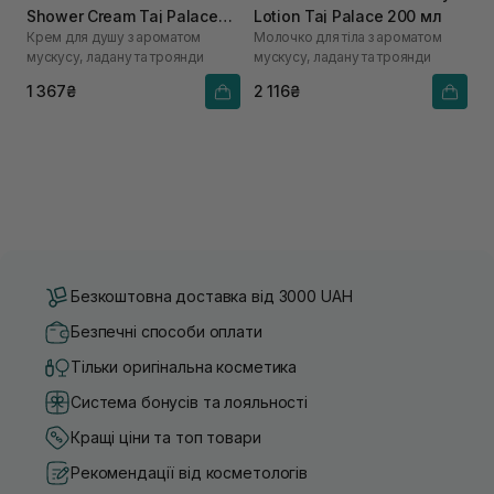
Shower Cream Taj Palace
Lotion Taj Palace 200 мл
Крем для душу з ароматом
Молочко для тіла з ароматом
200 мл
мускусу, ладану та троянди
мускусу, ладану та троянди
1 367₴
2 116₴
Безкоштовна доставка від 3000 UAH
Безпечні способи оплати
Тільки оригінальна косметика
Система бонусів та лояльності
Кращі ціни та топ товари
Рекомендації від косметологів