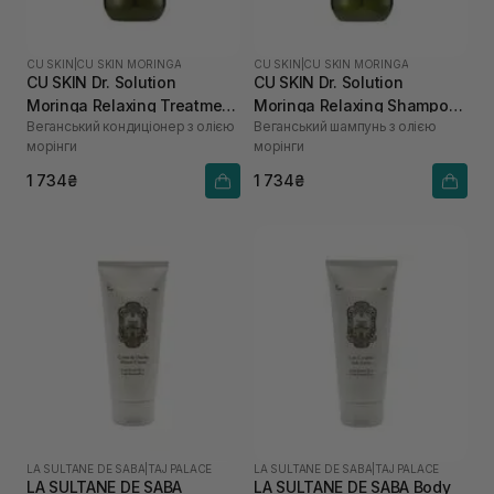
CU SKIN
|
CU SKIN MORINGA
CU SKIN
|
CU SKIN MORINGA
CU SKIN Dr. Solution
CU SKIN Dr. Solution
Moringa Relaxing Treatment
Moringa Relaxing Shampoo
Веганський кондиціонер з олією
Веганський шампунь з олією
400 мл
400 мл
морінги
морінги
1 734₴
1 734₴
LA SULTANE DE SABA
|
TAJ PALACE
LA SULTANE DE SABA
|
TAJ PALACE
LA SULTANE DE SABA
LA SULTANE DE SABA Body