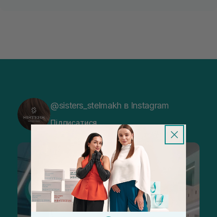
@sisters_stelmakh в Instagram
Підписатися