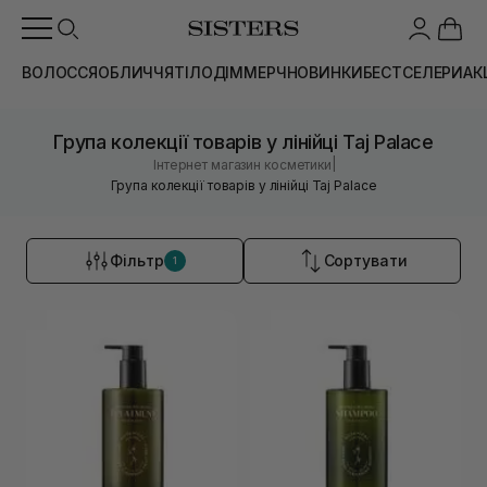
ВОЛОССЯ
ОБЛИЧЧЯ
ТІЛО
ДІМ
МЕРЧ
НОВИНКИ
БЕСТСЕЛЕРИ
АК
Група колекції товарів у лінійці Taj Palace
|
Інтернет магазин косметики
Група колекції товарів у лінійці Taj Palace
Фільтр
Сортувати
1