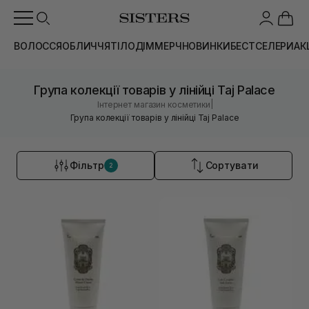
ВОЛОССЯ
ОБЛИЧЧЯ
ТІЛО
ДІМ
МЕРЧ
НОВИНКИ
БЕСТСЕЛЕРИ
АК
Група колекції товарів у лінійці Taj Palace
|
Інтернет магазин косметики
Група колекції товарів у лінійці Taj Palace
Фільтр
Сортувати
2