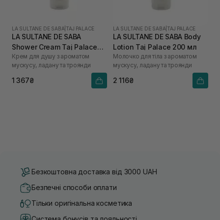
LA SULTANE DE SABA
|
TAJ PALACE
LA SULTANE DE SABA
|
TAJ PALACE
LA SULTANE DE SABA
LA SULTANE DE SABA Body
Shower Cream Taj Palace
Lotion Taj Palace 200 мл
Крем для душу з ароматом
Молочко для тіла з ароматом
200 мл
мускусу, ладану та троянди
мускусу, ладану та троянди
1 367₴
2 116₴
Безкоштовна доставка від 3000 UAH
Безпечні способи оплати
Тільки оригінальна косметика
Система бонусів та лояльності