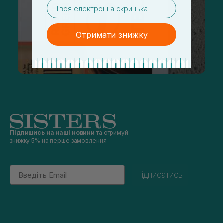
email
Отримати знижку
Підпишись на наші новини
та отримуй
знижку 5% на перше замовлення
Email
підписатись