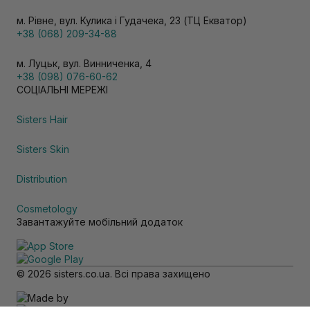
м. Рівне, вул. Кулика і Гудачека, 23 (ТЦ Екватор)
+38 (068) 209-34-88
м. Луцьк, вул. Винниченка, 4
+38 (098) 076-60-62
СОЦІАЛЬНІ МЕРЕЖІ
Sisters Hair
Sisters Skin
Distribution
Cosmetology
Завантажуйте мобільний додаток
© 2026 sisters.co.ua. Всі права захищено