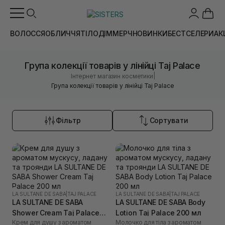
ВОЛОССЯ
ОБЛИЧЧЯ
ТІЛО
ДІМ
МЕРЧ
НОВИНКИ
БЕСТСЕЛЕРИ
АК
Група колекції товарів у лінійці Taj Palace
|
Інтернет магазин косметики
Група колекції товарів у лінійці Taj Palace
Фільтр
Сортувати
LA SULTANE DE SABA
|
TAJ PALACE
LA SULTANE DE SABA
|
TAJ PALACE
LA SULTANE DE SABA
LA SULTANE DE SABA Body
Shower Cream Taj Palace
Lotion Taj Palace 200 мл
Крем для душу з ароматом
Молочко для тіла з ароматом
200 мл