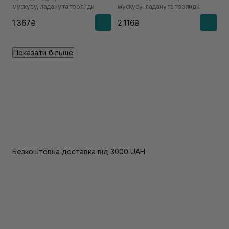
мускусу, ладану та троянди
мускусу, ладану та троянди
1 367₴
2 116₴
Показати більше
Безкоштовна доставка від 3000 UAH