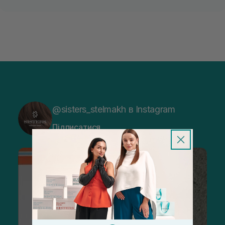
@sisters_stelmakh в Instagram
Підписатися