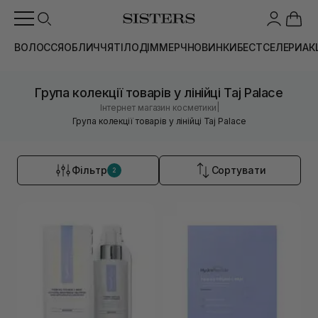
ВОЛОССЯ
ОБЛИЧЧЯ
ТІЛО
ДІМ
МЕРЧ
НОВИНКИ
БЕСТСЕЛЕРИ
АК
Група колекції товарів у лінійці Taj Palace
|
Інтернет магазин косметики
Група колекції товарів у лінійці Taj Palace
Фільтр
Сортувати
2