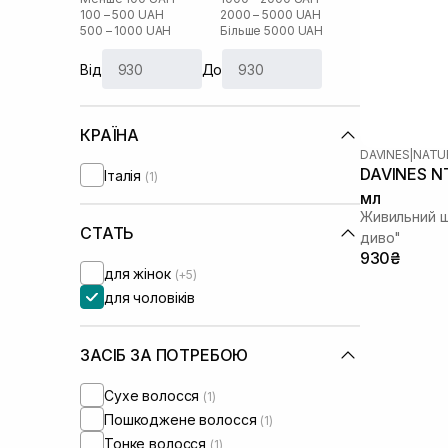
100 – 500 UAH
2000 – 5000 UAH
500 – 1000 UAH
Більше 5000 UAH
Від
До
КРАЇНА
DAVINES
|
NATU
DAVINES NT
Італія
(1)
мл
Живильний ш
СТАТЬ
диво"
930₴
для жінок
(+5)
для чоловіків
ЗАСІБ ЗА ПОТРЕБОЮ
Сухе волосся
(1)
Пошкоджене волосся
(1)
Тонке волосся
(1)