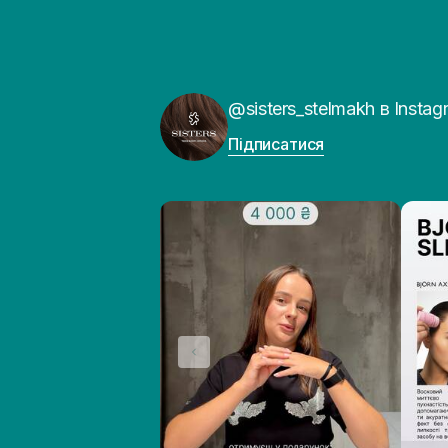
@sisters_stelmakh в Instag
Підписатися