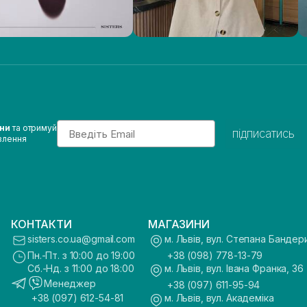
Email
ини
та отримуй
підписатись
влення
КОНТАКТИ
МАГАЗИНИ
sisters.co.ua@gmail.com
м. Львів, вул. Степана Бандер
Пн.-Пт. з 10:00 до 19:00
+38 (098) 778-13-79
Сб.-Нд. з 11:00 до 18:00
м. Львів, вул. Івана Франка, 36
Менеджер
+38 (097) 611-95-94
+38 (097) 612-54-81
м. Львів, вул. Академіка