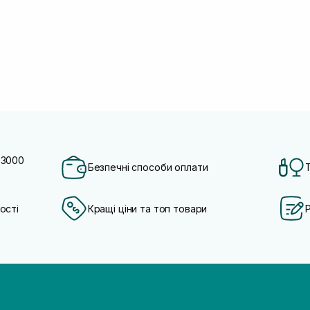
 3000
Безпечні способи оплати
ості
Кращі ціни та топ товари