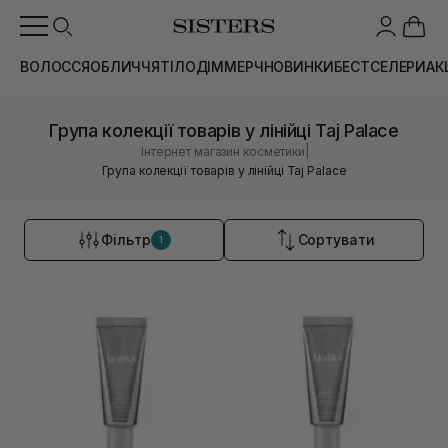
ВОЛОССЯ
ОБЛИЧЧЯ
ТІЛО
ДІМ
МЕРЧ
НОВИНКИ
БЕСТСЕЛЕРИ
АК
Група колекції товарів у лінійці Taj Palace
|
Інтернет магазин косметики
Група колекції товарів у лінійці Taj Palace
Фільтр
Сортувати
1