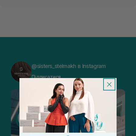
@sisters_stelmakh в Instagram
Підписатися