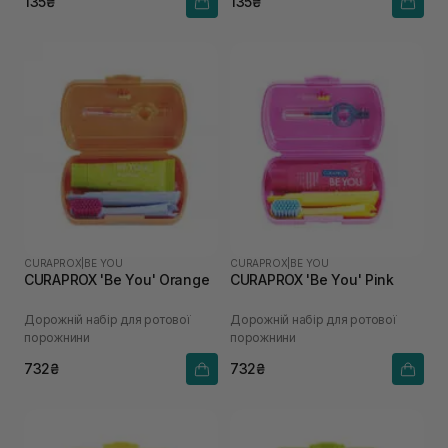
135₴
135₴
CURAPROX
|
BE YOU
CURAPROX
|
BE YOU
CURAPROX 'Be You' Orange
CURAPROX 'Be You' Pink
Дорожній набір для ротової
Дорожній набір для ротової
порожнини
порожнини
732₴
732₴