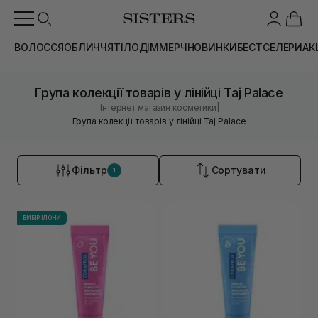
ВОЛОССЯ
ОБЛИЧЧЯ
ТІЛО
ДІМ
МЕРЧ
НОВИНКИ
БЕСТСЕЛЕРИ
АК
Група колекції товарів у лінійці Taj Palace
|
Інтернет магазин косметики
Група колекції товарів у лінійці Taj Palace
Фільтр
Сортувати
1
ВИБІР ІЛОНИ