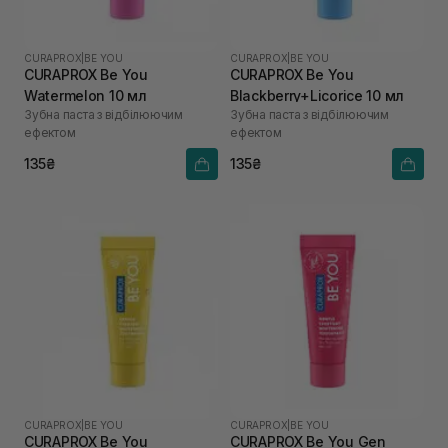
CURAPROX
|
BE YOU
CURAPROX
|
BE YOU
CURAPROX Be You
CURAPROX Be You
Watermelon 10 мл
Blackberry+Licorice 10 мл
Зубна паста з відбілюючим
Зубна паста з відбілюючим
ефектом
ефектом
135₴
135₴
CURAPROX
|
BE YOU
CURAPROX
|
BE YOU
CURAPROX Be You
CURAPROX Be You Gen