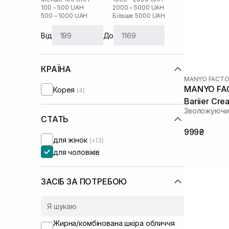
100 – 500 UAH
2000 – 5000 UAH
500 – 1000 UAH
Більше 5000 UAH
Від
До
КРАЇНА
MANYO FACTO
MANYO FAC
Корея
(4)
Bariier Cre
Зволожуючий
СТАТЬ
999₴
для жінок
(+13)
для чоловіків
ЗАСІБ ЗА ПОТРЕБОЮ
Жирна/комбінована шкіра обличчя