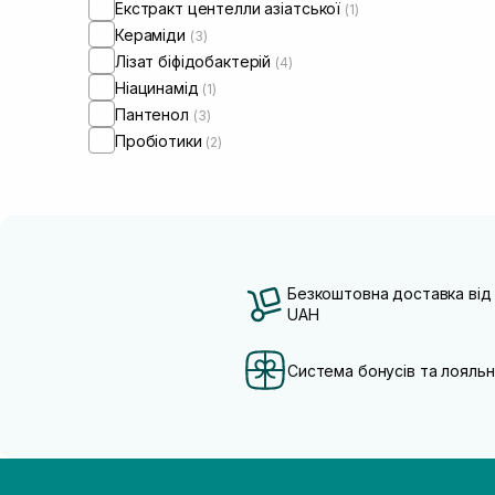
Екстракт центелли азіатської
(1)
Кераміди
(3)
Лізат біфідобактерій
(4)
Ніацинамід
(1)
Пантенол
(3)
Пробіотики
(2)
Безкоштовна доставка від
UAH
Система бонусів та лояльн