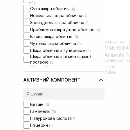
(4)
Суха шкіра обличчя
(4)
Нормальна шкіра обличчя
(4)
Зневоднена шкіра обличчя
(3)
Проблемна шкіра /акне обличчя
(4)
Вікова шкіра обличчя
(3)
MANYO FACTO
Чутлива шкіра обличчя
(4)
MANYO FAC
Шкіра обличчя з куперозом
(4)
Ampoule To
Шкіра обличчя з пігментацією/
Тонер для з
постакне
(3)
шкіри
Шкіра обличчя з розширеними
799₴
порами
(3)
Шкіра обличчя з порушеним
АКТИВНИЙ КОМПОНЕНТ
барʼєром
(4)
Шкіра обличчя з порушеним
мікробіомом
(4)
Бетаїн
(3)
Гамамеліс
(3)
Гіалуронова кислота
(1)
Гліцерин
(1)