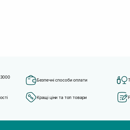
 3000
Безпечні способи оплати
ості
Кращі ціни та топ товари