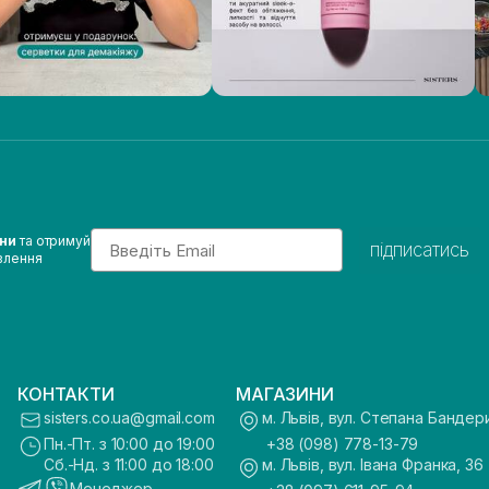
Email
ини
та отримуй
підписатись
влення
КОНТАКТИ
МАГАЗИНИ
sisters.co.ua@gmail.com
м. Львів, вул. Степана Бандер
Пн.-Пт. з 10:00 до 19:00
+38 (098) 778-13-79
Сб.-Нд. з 11:00 до 18:00
м. Львів, вул. Івана Франка, 36
Менеджер