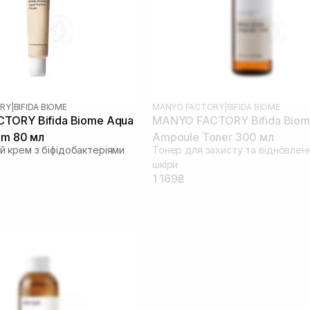
RY
|
BIFIDA BIOME
MANYO FACTORY
|
BIFIDA BIOME
TORY Bifida Biome Aqua
MANYO FACTORY Bifida Bio
am 80 мл
Ampoule Toner 300 мл
 крем з біфідобактеріями
Тонер для захисту та відновлен
шкіри
1 169₴