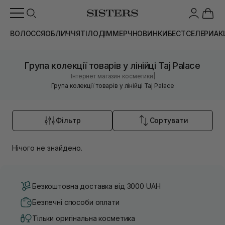
ВОЛОССЯ
ОБЛИЧЧЯ
ТІЛО
ДІМ
МЕРЧ
НОВИНКИ
БЕСТСЕЛЕРИ
АК
Група колекції товарів у лінійці Taj Palace
|
Інтернет магазин косметики
Група колекції товарів у лінійці Taj Palace
Фільтр
Сортувати
Нічого не знайдено.
Безкоштовна доставка від 3000 UAH
Безпечні способи оплати
Тільки оригінальна косметика