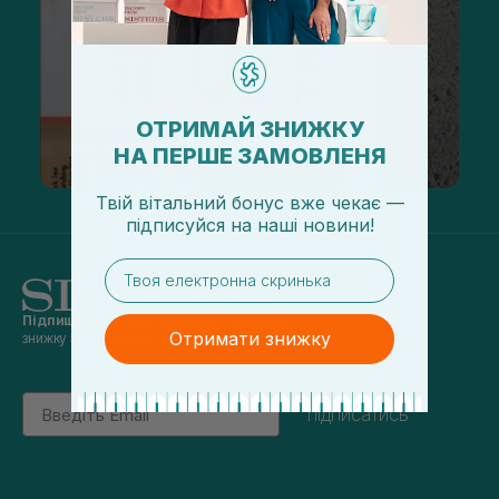
ОТРИМАЙ ЗНИЖКУ
НА ПЕРШЕ ЗАМОВЛЕНЯ
Твій вітальний бонус вже чекає —
підписуйся
на
наші новини!
email
Підпишись на наші новини
та отримуй
Отримати знижку
знижку 5% на перше замовлення
Email
підписатись