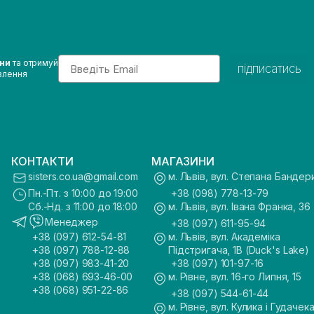
Email
ини
та отримуй
підписатись
влення
КОНТАКТИ
МАГАЗИНИ
sisters.co.ua@gmail.com
м. Львів, вул. Степана Бандер
Пн.-Пт. з 10:00 до 19:00
+38 (098) 778-13-79
Сб.-Нд. з 11:00 до 18:00
м. Львів, вул. Івана Франка, 36
Менеджер
+38 (097) 611-95-94
+38 (097) 612-54-81
м. Львів, вул. Академіка
+38 (097) 788-12-88
Підстригача, 1В (Duck's Lake)
+38 (097) 983-41-20
+38 (097) 101-97-16
+38 (068) 693-46-00
м. Рівне, вул. 16-го Липня, 15
+38 (068) 951-22-86
+38 (097) 544-61-44
м. Рівне, вул. Кулика і Гудачека