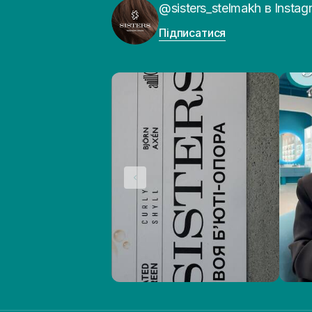
@sisters_stelmakh в Instag
Підписатися