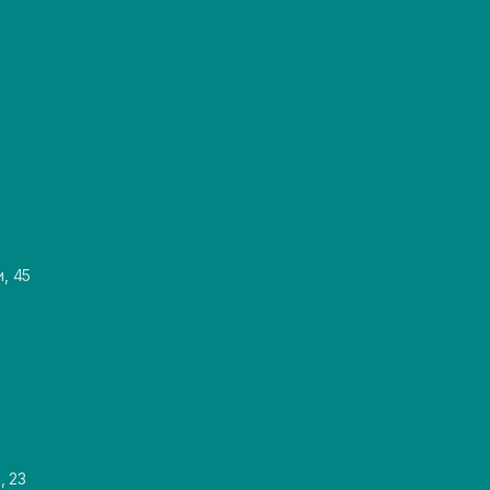
и, 45
, 23