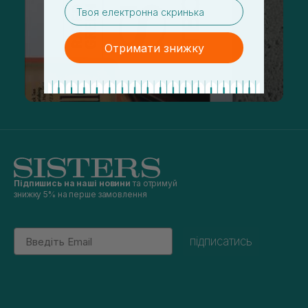
email
Отримати знижку
Підпишись на наші новини
та отримуй
знижку 5% на перше замовлення
Email
підписатись