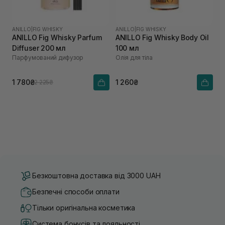
ANILLO
|
FIG WHISKY
ANILLO
|
FIG WHISKY
ANILLO Fig Whisky Parfum
ANILLO Fig Whisky Body Oil
Diffuser 200 мл
100 мл
Парфумований дифузор
Олія для тіла
1 780₴
1 260₴
2 225₴
Безкоштовна доставка від 3000 UAH
Безпечні способи оплати
Тільки оригінальна косметика
Система бонусів та лояльності