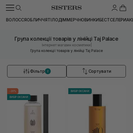
ВОЛОССЯ
ОБЛИЧЧЯ
ТІЛО
ДІМ
МЕРЧ
НОВИНКИ
БЕСТСЕЛЕРИ
АК
Група колекції товарів у лінійці Taj Palace
|
Інтернет магазин косметики
Група колекції товарів у лінійці Taj Palace
Фільтр
Сортувати
2
-20%
ВИБІР ОКСАНИ
ВИБІР ОКСАНИ