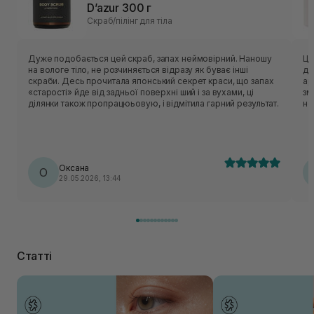
D’azur 300 г
Скраб/пілінг для тіла
Дуже подобається цей скраб, запах неймовірний. Наношу
Це
на вологе тіло, не розчиняється відразу як буває інші
до
скраби. Десь прочитала японський секрет краси, що запах
ар
«старості» йде від задньої поверхні ший і за вухами, ці
зм
ділянки також пропрацюьовую, і відмітила гарний результат.
не
ст
Оксана
О
29.05.2026, 13:44
Статті