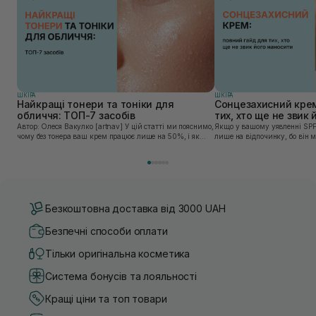
ШКIРА
ШКIРА
Найкращі тонери та тоніки для
Сонцезахисний крем
обличчя: ТОП-7 засобів
тих, хто ще не звик
Автор: Олеся Вакулко [artnav] У цій статті ми пояснимо,
Якщо у вашому уявленні SPF
чому без тонера ваш крем працює лише на 50%, і як
лише на відпочинку, бо він 
знайти засіб під потреби саме вашої шкіри. Хибною є
шкірі, може бути вибагливи
думка, що тонізація — це зайвий е...
чи скочується під макіяжем і
Безкоштовна доставка від 3000 UAH
Безпечні способи оплати
Тільки оригінальна косметика
Система бонусів та лояльності
Кращі ціни та топ товари