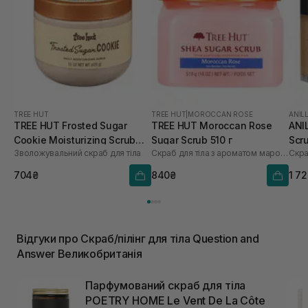
TREE HUT
TREE HUT
|
MOROCCAN ROSE
ANIL
TREE HUT Frosted Sugar
TREE HUT Moroccan Rose
ANI
Cookie Moisturizing Scrub
Sugar Scrub 510 г
Scr
Зволожувальний скраб для тіла
Скраб для тіла з ароматом марокканської троянди
Скра
425 г
704₴
840₴
1 7
Відгуки про Скраб/пілінг для тіла Question and
Answer Великобританія
Парфумований скраб для тіла
POETRY HOME Le Vent De La Côte