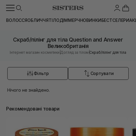
ВОЛОССЯ
ОБЛИЧЧЯ
ТІЛО
ДІМ
МЕРЧ
НОВИНКИ
БЕСТСЕЛЕРИ
АК
Скраб/пілінг для тіла Question and Answer
Великобританія
|
|
Інтернет магазин косметики
Догляд за тілом
Скраб/пілінг для тіла
Фільтр
Сортувати
Нічого не знайдено.
Рекомендовані товари