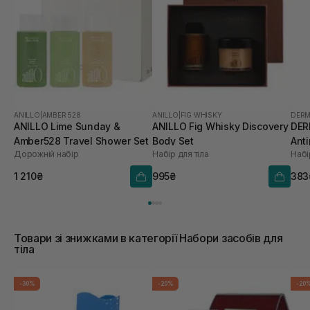
ANILLO
|
AMBER 528
ANILLO
|
FIG WHISKY
DERM
ANILLO Lime Sunday &
ANILLO Fig Whisky Discovery
DER
Amber528 Travel Shower Set
Body Set
Anti
Дорожній набір
Набір для тіла
Набі
1 210₴
995₴
383
Товари зі знижками в категорії Набори засобів для
тіла
-30%
-20%
-20