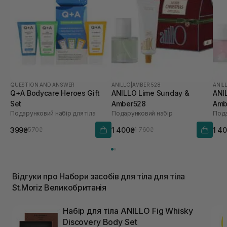
QUESTION AND ANSWER
ANILLO
|
AMBER 528
ANIL
Q+A Bodycare Heroes Gift
ANILLO Lime Sunday &
ANI
Set
Amber528
Amb
Подарунковий набір для тіла
Подарунковий набір
Пода
399₴
1 400₴
1 4
570₴
1 760₴
Відгуки про Набори засобів для тіла для тіла
St.Moriz Великобританія
Набір для тіла ANILLO Fig Whisky
Discovery Body Set