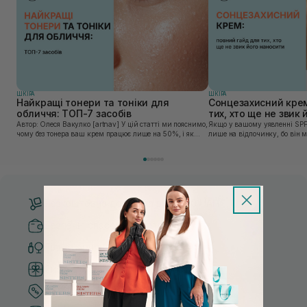
ШКIРА
ШКIРА
Найкращі тонери та тоніки для
Сонцезахисний крем
обличчя: ТОП-7 засобів
тих, хто ще не звик
Автор: Олеся Вакулко [artnav] У цій статті ми пояснимо,
Якщо у вашому уявленні SPF
чому без тонера ваш крем працює лише на 50%, і як
лише на відпочинку, бо він 
знайти засіб під потреби саме вашої шкіри. Хибною є
шкірі, може бути вибагливи
думка, що тонізація — це зайвий е...
чи скочується під макіяжем і
Безкоштовна доставка від 3000 UAH
Безпечні способи оплати
Тільки оригінальна косметика
Система бонусів та лояльності
Кращі ціни та топ товари