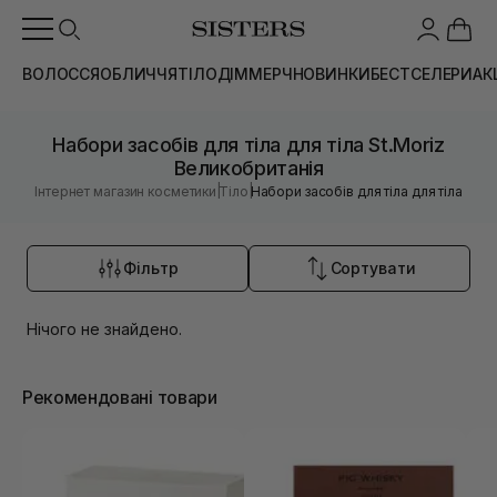
ВОЛОССЯ
ОБЛИЧЧЯ
ТІЛО
ДІМ
МЕРЧ
НОВИНКИ
БЕСТСЕЛЕРИ
АК
Набори засобів для тіла для тіла St.Moriz
Великобританія
|
|
Інтернет магазин косметики
Тіло
Набори засобів для тіла для тіла
Фільтр
Сортувати
Нічого не знайдено.
Рекомендовані товари