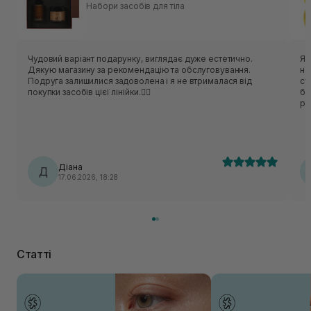
Набори засобів для тіла
Чудовий варіант подарунку, виглядає дуже естетично.
Як
Дякую магазину за рекомендацію та обслуговування.
на
Подруга залишилися задоволена і я не втрималася від
су
покупки засобів цієї лінійки.❤️‍🔥
бр
ря
кр
по
Кл
ок
кл
Діана
Д
на
17.06.2026, 18:28
лю
зв
щи
Статті